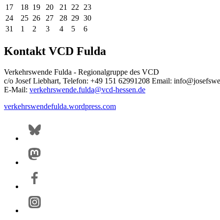
17
18
19
20
21
22
23
24
25
26
27
28
29
30
31
1
2
3
4
5
6
Kontakt VCD Fulda
Verkehrswende Fulda - Regionalgruppe des VCD
c/o Josef Liebhart, Telefon: +49 151 62991208 Email: info@josefswe
E-Mail:
verkehrswende.fulda@
vcd-hessen.de
verkehrswendefulda.wordpress.com