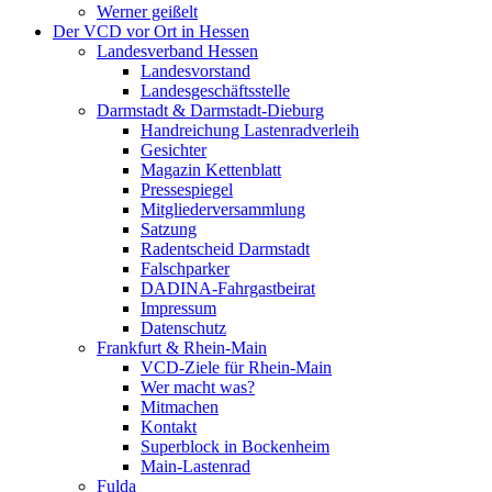
Werner geißelt
Der VCD vor Ort in Hessen
Landesverband Hessen
Landesvorstand
Landesgeschäftsstelle
Darmstadt & Darmstadt-Dieburg
Handreichung Lastenradverleih
Gesichter
Magazin Kettenblatt
Pressespiegel
Mitgliederversammlung
Satzung
Radentscheid Darmstadt
Falschparker
DADINA-Fahrgastbeirat
Impressum
Datenschutz
Frankfurt & Rhein-Main
VCD-Ziele für Rhein-Main
Wer macht was?
Mitmachen
Kontakt
Superblock in Bockenheim
Main-Lastenrad
Fulda