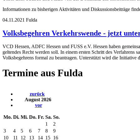
Informationen zu bisherigen Aktivitäten und Diskussionsbeiträge fin
04.11.2021
Fulda
Volksbegehren Verkehrswende - jetzt unte
VCD Hessen, ADFC Hessen und FUSS e.V. Hessen haben gemeinsam mi
geltendes Recht werden soll. In einem ersten Schritt des Verfahrens
Volksbegehrens formal zu beantragen. Unterstützt wird die Initiative
Termine aus Fulda
zurück
August 2026
vor
Mo.
Di.
Mi.
Do.
Fr.
Sa.
So.
1
2
3
4
5
6
7
8
9
10
11
12
13
14
15
16