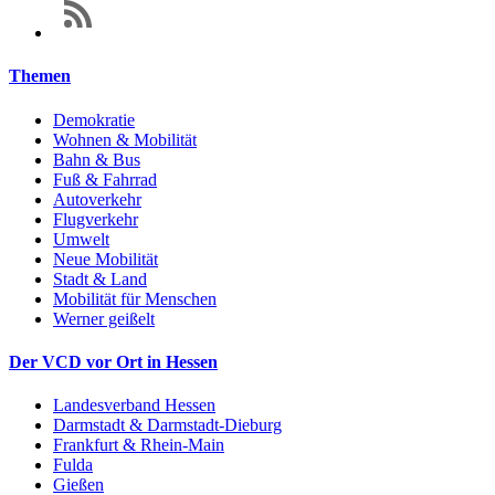
Themen
Demokratie
Wohnen & Mobilität
Bahn & Bus
Fuß & Fahrrad
Autoverkehr
Flugverkehr
Umwelt
Neue Mobilität
Stadt & Land
Mobilität für Menschen
Werner geißelt
Der VCD vor Ort in Hessen
Landesverband Hessen
Darmstadt & Darmstadt-Dieburg
Frankfurt & Rhein-Main
Fulda
Gießen