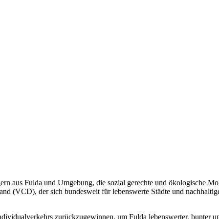
rgern aus Fulda und Umgebung, die sozial gerechte und ökologische Mo
nd (VCD), der sich bundesweit für lebenswerte Städte und nachhaltige M
Individualverkehrs zurückzugewinnen, um Fulda lebenswerter, bunter 