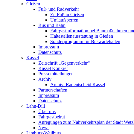
Gießen
Fuß- und Radverkehr
Zu Fuß in Gießen
Umlaufsperren
Bus und Bahn
Fahrgastinformation bei Baumaßnahmen un
Haltestellenausstattung in Gießen
Sonderprogramm für Buswartehallen
Impressum
Datenschutz
Kassel
Zeitschrift „Gegenverkehr“
Kassel Konkret
Pressemitteilungen
Archiv
Archiv: Radentscheid Kassel
Partnerschaften
Impressum
Datenschutz
Lahn-Dill
Über uns
Fahrgastbeirat
Anregungen zum Nahverkehrsplan der Stadt Wetz
News
Limburg-Weilburg