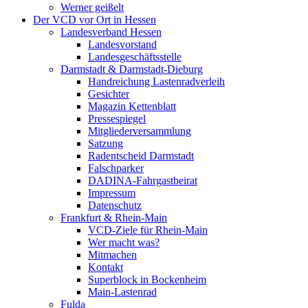
Werner geißelt
Der VCD vor Ort in Hessen
Landesverband Hessen
Landesvorstand
Landesgeschäftsstelle
Darmstadt & Darmstadt-Dieburg
Handreichung Lastenradverleih
Gesichter
Magazin Kettenblatt
Pressespiegel
Mitgliederversammlung
Satzung
Radentscheid Darmstadt
Falschparker
DADINA-Fahrgastbeirat
Impressum
Datenschutz
Frankfurt & Rhein-Main
VCD-Ziele für Rhein-Main
Wer macht was?
Mitmachen
Kontakt
Superblock in Bockenheim
Main-Lastenrad
Fulda