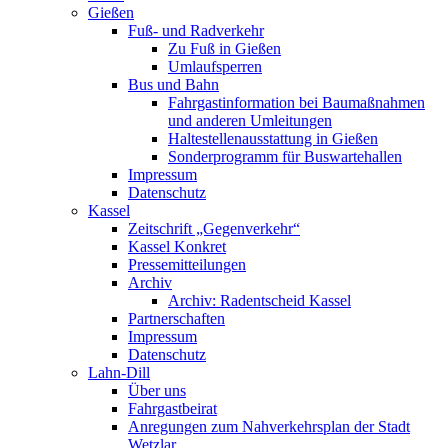
Gießen
Fuß- und Radverkehr
Zu Fuß in Gießen
Umlaufsperren
Bus und Bahn
Fahrgastinformation bei Baumaßnahmen
und anderen Umleitungen
Haltestellenausstattung in Gießen
Sonderprogramm für Buswartehallen
Impressum
Datenschutz
Kassel
Zeitschrift „Gegenverkehr“
Kassel Konkret
Pressemitteilungen
Archiv
Archiv: Radentscheid Kassel
Partnerschaften
Impressum
Datenschutz
Lahn-Dill
Über uns
Fahrgastbeirat
Anregungen zum Nahverkehrsplan der Stadt
Wetzlar