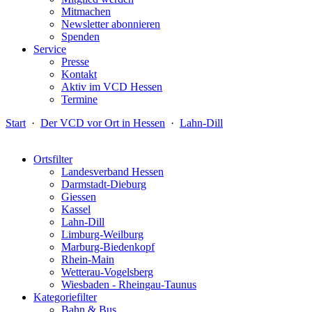
Mitmachen
Newsletter abonnieren
Spenden
Service
Presse
Kontakt
Aktiv im VCD Hessen
Termine
Start
·
Der VCD vor Ort in Hessen
·
Lahn-Dill
Ortsfilter
Landesverband Hessen
Darmstadt-Dieburg
Giessen
Kassel
Lahn-Dill
Limburg-Weilburg
Marburg-Biedenkopf
Rhein-Main
Wetterau-Vogelsberg
Wiesbaden - Rheingau-Taunus
Kategoriefilter
Bahn & Bus