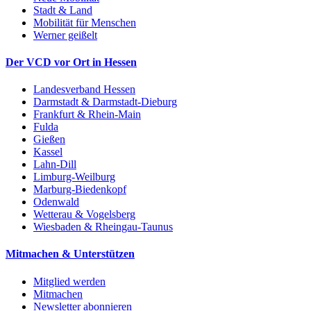
Stadt & Land
Mobilität für Menschen
Werner geißelt
Der VCD vor Ort in Hessen
Landesverband Hessen
Darmstadt & Darmstadt-Dieburg
Frankfurt & Rhein-Main
Fulda
Gießen
Kassel
Lahn-Dill
Limburg-Weilburg
Marburg-Biedenkopf
Odenwald
Wetterau & Vogelsberg
Wiesbaden & Rheingau-Taunus
Mitmachen & Unterstützen
Mitglied werden
Mitmachen
Newsletter abonnieren