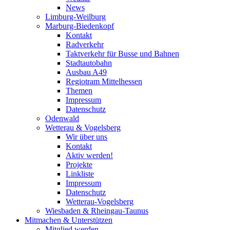
News
Limburg-Weilburg
Marburg-Biedenkopf
Kontakt
Radverkehr
Taktverkehr für Busse und Bahnen
Stadtautobahn
Ausbau A49
Regiotram Mittelhessen
Themen
Impressum
Datenschutz
Odenwald
Wetterau & Vogelsberg
Wir über uns
Kontakt
Aktiv werden!
Projekte
Linkliste
Impressum
Datenschutz
Wetterau-Vogelsberg
Wiesbaden & Rheingau-Taunus
Mitmachen & Unterstützen
Mitglied werden