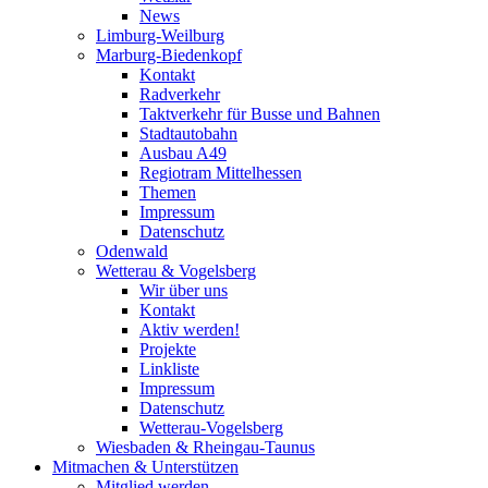
News
Limburg-Weilburg
Marburg-Biedenkopf
Kontakt
Radverkehr
Taktverkehr für Busse und Bahnen
Stadtautobahn
Ausbau A49
Regiotram Mittelhessen
Themen
Impressum
Datenschutz
Odenwald
Wetterau & Vogelsberg
Wir über uns
Kontakt
Aktiv werden!
Projekte
Linkliste
Impressum
Datenschutz
Wetterau-Vogelsberg
Wiesbaden & Rheingau-Taunus
Mitmachen & Unterstützen
Mitglied werden