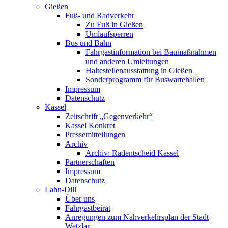
Gießen
Fuß- und Radverkehr
Zu Fuß in Gießen
Umlaufsperren
Bus und Bahn
Fahrgastinformation bei Baumaßnahmen
und anderen Umleitungen
Haltestellenausstattung in Gießen
Sonderprogramm für Buswartehallen
Impressum
Datenschutz
Kassel
Zeitschrift „Gegenverkehr“
Kassel Konkret
Pressemitteilungen
Archiv
Archiv: Radentscheid Kassel
Partnerschaften
Impressum
Datenschutz
Lahn-Dill
Über uns
Fahrgastbeirat
Anregungen zum Nahverkehrsplan der Stadt
Wetzlar