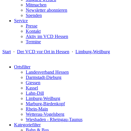
Mitmachen
Newsletter abonnieren
Spenden
Service
Presse
Kontakt
Aktiv im VCD Hessen
Termine
Start
·
Der VCD vor Ort in Hessen
·
Limburg-Weilburg
Ortsfilter
Landesverband Hessen
Darmstadt-Dieburg
Giessen
Kassel
Lahn-Dill
Limburg-Weilburg
Marburg-Biedenkopf
Rhein-Main
Wetterau-Vogelsberg
Wiesbaden - Rheingau-Taunus
Kategoriefilter
Bahn & Bus