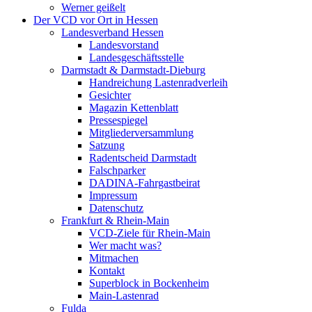
Werner geißelt
Der VCD vor Ort in Hessen
Landesverband Hessen
Landesvorstand
Landesgeschäftsstelle
Darmstadt & Darmstadt-Dieburg
Handreichung Lastenradverleih
Gesichter
Magazin Kettenblatt
Pressespiegel
Mitgliederversammlung
Satzung
Radentscheid Darmstadt
Falschparker
DADINA-Fahrgastbeirat
Impressum
Datenschutz
Frankfurt & Rhein-Main
VCD-Ziele für Rhein-Main
Wer macht was?
Mitmachen
Kontakt
Superblock in Bockenheim
Main-Lastenrad
Fulda