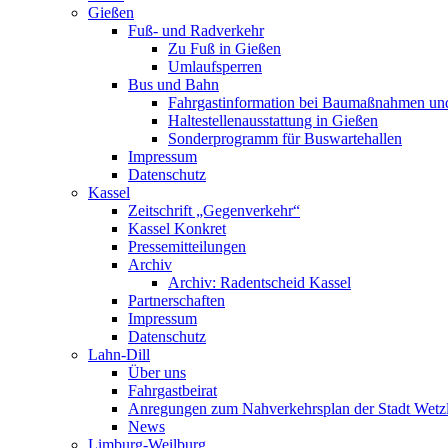
Gießen
Fuß- und Radverkehr
Zu Fuß in Gießen
Umlaufsperren
Bus und Bahn
Fahrgastinformation bei Baumaßnahmen un
Haltestellenausstattung in Gießen
Sonderprogramm für Buswartehallen
Impressum
Datenschutz
Kassel
Zeitschrift „Gegenverkehr“
Kassel Konkret
Pressemitteilungen
Archiv
Archiv: Radentscheid Kassel
Partnerschaften
Impressum
Datenschutz
Lahn-Dill
Über uns
Fahrgastbeirat
Anregungen zum Nahverkehrsplan der Stadt Wetz
News
Limburg-Weilburg