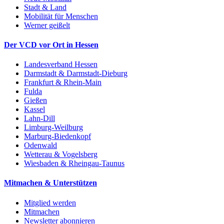
Stadt & Land
Mobilität für Menschen
Werner geißelt
Der VCD vor Ort in Hessen
Landesverband Hessen
Darmstadt & Darmstadt-Dieburg
Frankfurt & Rhein-Main
Fulda
Gießen
Kassel
Lahn-Dill
Limburg-Weilburg
Marburg-Biedenkopf
Odenwald
Wetterau & Vogelsberg
Wiesbaden & Rheingau-Taunus
Mitmachen & Unterstützen
Mitglied werden
Mitmachen
Newsletter abonnieren