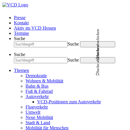
Presse
Kontakt
Aktiv im VCD Hessen
Suche abschicken
Termine
Suche
Suche
Suche abschicken
Suche
Suche
Themen
Demokratie
Wohnen & Mobilität
Bahn & Bus
Fuß & Fahrrad
Autoverkehr
VCD-Positionen zum Autoverkehr
Flugverkehr
Umwelt
Neue Mobilität
Stadt & Land
Mobilität für Menschen