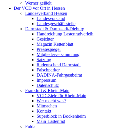
Werner geißelt
Der VCD vor Ort in Hessen
Landesverband Hessen
Landesvorstand
Landesgeschäftsstelle
Darmstadt & Darmstadt-Dieburg
Handreichung Lastenradverleih
Gesichter
Magazin Kettenblatt
Pressespiegel
Mitgliederversammlung
Satzung
Radentscheid Darmstadt
Falschparker
DADINA-Fahrgastbeirat
Impressum
Datenschutz
Frankfurt & Rhein-Main
VCD-Ziele für Rhein-Main
Wer macht was?
Mitmachen
Kontakt
Superblock in Bockenheim
Main-Lastenrad
Fulda