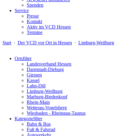
Spenden
Service
Presse
Kontakt
Aktiv im VCD Hessen
Termine
Start
·
Der VCD vor Ort in Hessen
·
Limburg-Weilburg
Ortsfilter
Landesverband Hessen
Darmstadt-Dieburg
Giessen
Kassel
Lahn-Dill
Limburg-Weilburg
Marburg-Biedenkopf
Rhein-Main
Wetterau-Vogelsberg
Wiesbaden - Rheingau-Taunus
Kategoriefilter
Bahn & Bus
Fuß & Fahrrad
Autoverkehr