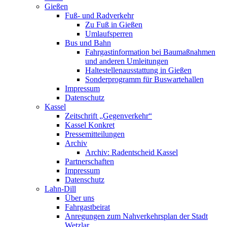
Gießen
Fuß- und Radverkehr
Zu Fuß in Gießen
Umlaufsperren
Bus und Bahn
Fahrgastinformation bei Baumaßnahmen
und anderen Umleitungen
Haltestellenausstattung in Gießen
Sonderprogramm für Buswartehallen
Impressum
Datenschutz
Kassel
Zeitschrift „Gegenverkehr“
Kassel Konkret
Pressemitteilungen
Archiv
Archiv: Radentscheid Kassel
Partnerschaften
Impressum
Datenschutz
Lahn-Dill
Über uns
Fahrgastbeirat
Anregungen zum Nahverkehrsplan der Stadt
Wetzlar