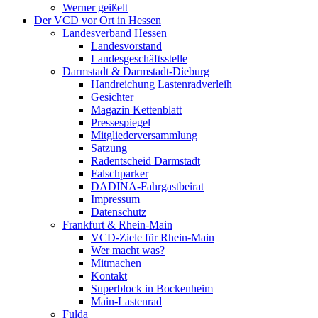
Werner geißelt
Der VCD vor Ort in Hessen
Landesverband Hessen
Landesvorstand
Landesgeschäftsstelle
Darmstadt & Darmstadt-Dieburg
Handreichung Lastenradverleih
Gesichter
Magazin Kettenblatt
Pressespiegel
Mitgliederversammlung
Satzung
Radentscheid Darmstadt
Falschparker
DADINA-Fahrgastbeirat
Impressum
Datenschutz
Frankfurt & Rhein-Main
VCD-Ziele für Rhein-Main
Wer macht was?
Mitmachen
Kontakt
Superblock in Bockenheim
Main-Lastenrad
Fulda