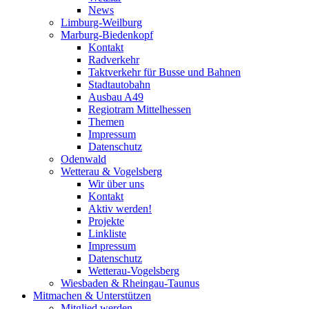
News
Limburg-Weilburg
Marburg-Biedenkopf
Kontakt
Radverkehr
Taktverkehr für Busse und Bahnen
Stadtautobahn
Ausbau A49
Regiotram Mittelhessen
Themen
Impressum
Datenschutz
Odenwald
Wetterau & Vogelsberg
Wir über uns
Kontakt
Aktiv werden!
Projekte
Linkliste
Impressum
Datenschutz
Wetterau-Vogelsberg
Wiesbaden & Rheingau-Taunus
Mitmachen & Unterstützen
Mitglied werden