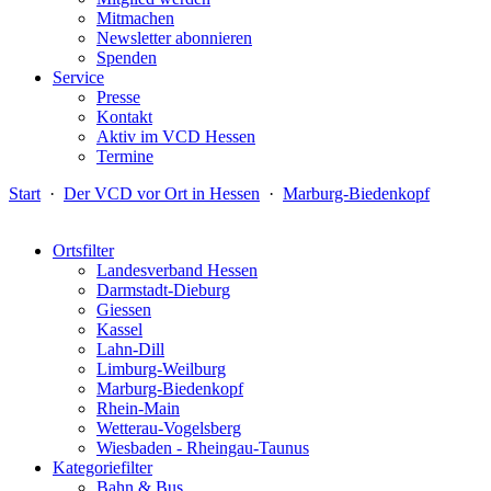
Mitmachen
Newsletter abonnieren
Spenden
Service
Presse
Kontakt
Aktiv im VCD Hessen
Termine
Start
·
Der VCD vor Ort in Hessen
·
Marburg-Biedenkopf
Ortsfilter
Landesverband Hessen
Darmstadt-Dieburg
Giessen
Kassel
Lahn-Dill
Limburg-Weilburg
Marburg-Biedenkopf
Rhein-Main
Wetterau-Vogelsberg
Wiesbaden - Rheingau-Taunus
Kategoriefilter
Bahn & Bus