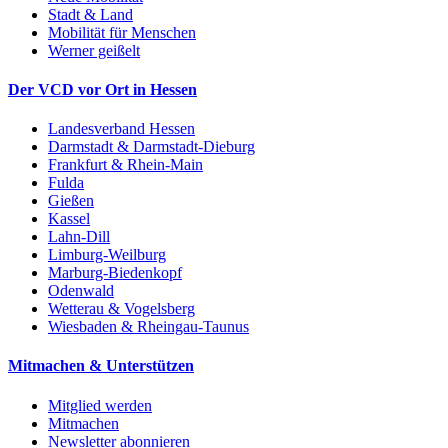
Stadt & Land
Mobilität für Menschen
Werner geißelt
Der VCD vor Ort in Hessen
Landesverband Hessen
Darmstadt & Darmstadt-Dieburg
Frankfurt & Rhein-Main
Fulda
Gießen
Kassel
Lahn-Dill
Limburg-Weilburg
Marburg-Biedenkopf
Odenwald
Wetterau & Vogelsberg
Wiesbaden & Rheingau-Taunus
Mitmachen & Unterstützen
Mitglied werden
Mitmachen
Newsletter abonnieren