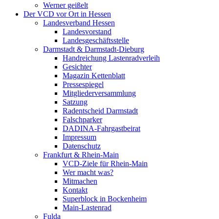
Werner geißelt
Der VCD vor Ort in Hessen
Landesverband Hessen
Landesvorstand
Landesgeschäftsstelle
Darmstadt & Darmstadt-Dieburg
Handreichung Lastenradverleih
Gesichter
Magazin Kettenblatt
Pressespiegel
Mitgliederversammlung
Satzung
Radentscheid Darmstadt
Falschparker
DADINA-Fahrgastbeirat
Impressum
Datenschutz
Frankfurt & Rhein-Main
VCD-Ziele für Rhein-Main
Wer macht was?
Mitmachen
Kontakt
Superblock in Bockenheim
Main-Lastenrad
Fulda