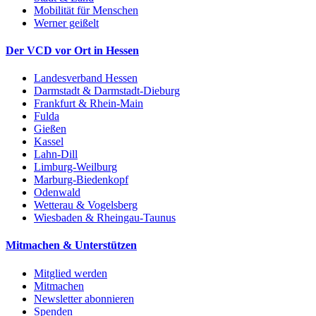
Mobilität für Menschen
Werner geißelt
Der VCD vor Ort in Hessen
Landesverband Hessen
Darmstadt & Darmstadt-Dieburg
Frankfurt & Rhein-Main
Fulda
Gießen
Kassel
Lahn-Dill
Limburg-Weilburg
Marburg-Biedenkopf
Odenwald
Wetterau & Vogelsberg
Wiesbaden & Rheingau-Taunus
Mitmachen & Unterstützen
Mitglied werden
Mitmachen
Newsletter abonnieren
Spenden