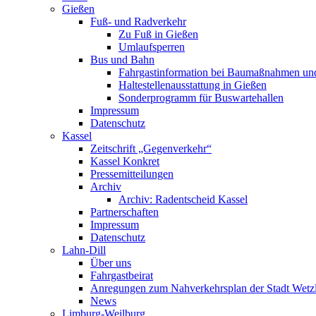
Gießen
Fuß- und Radverkehr
Zu Fuß in Gießen
Umlaufsperren
Bus und Bahn
Fahrgastinformation bei Baumaßnahmen un
Haltestellenausstattung in Gießen
Sonderprogramm für Buswartehallen
Impressum
Datenschutz
Kassel
Zeitschrift „Gegenverkehr“
Kassel Konkret
Pressemitteilungen
Archiv
Archiv: Radentscheid Kassel
Partnerschaften
Impressum
Datenschutz
Lahn-Dill
Über uns
Fahrgastbeirat
Anregungen zum Nahverkehrsplan der Stadt Wetz
News
Limburg-Weilburg