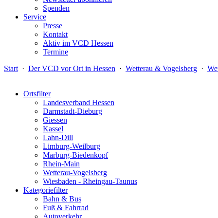
Spenden
Service
Presse
Kontakt
Aktiv im VCD Hessen
Termine
Start
·
Der VCD vor Ort in Hessen
·
Wetterau & Vogelsberg
·
Wet
Ortsfilter
Landesverband Hessen
Darmstadt-Dieburg
Giessen
Kassel
Lahn-Dill
Limburg-Weilburg
Marburg-Biedenkopf
Rhein-Main
Wetterau-Vogelsberg
Wiesbaden - Rheingau-Taunus
Kategoriefilter
Bahn & Bus
Fuß & Fahrrad
Autoverkehr