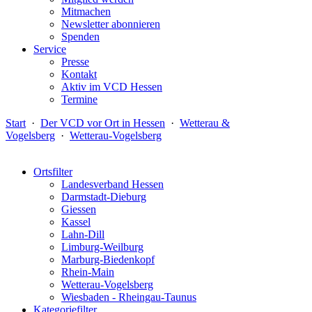
Mitmachen
Newsletter abonnieren
Spenden
Service
Presse
Kontakt
Aktiv im VCD Hessen
Termine
Start
·
Der VCD vor Ort in Hessen
·
Wetterau &
Vogelsberg
·
Wetterau-Vogelsberg
Ortsfilter
Landesverband Hessen
Darmstadt-Dieburg
Giessen
Kassel
Lahn-Dill
Limburg-Weilburg
Marburg-Biedenkopf
Rhein-Main
Wetterau-Vogelsberg
Wiesbaden - Rheingau-Taunus
Kategoriefilter