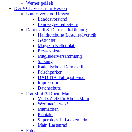
Werner geißelt
Der VCD vor Ort in Hessen
Landesverband Hessen
Landesvorstand
Landesgeschäftsstelle
Darmstadt & Darmstadt-Dieburg
Handreichung Lastenradverleih
Gesichter
Magazin Kettenblatt
Pressespiegel
Mitgliederversammlung
Satzung
Radentscheid Darmstadt
Falschparker
DADINA-Fahrgastbeirat
Impressum
Datenschutz
Frankfurt & Rhein-Main
VCD-Ziele für Rhein-Main
Wer macht was?
Mitmachen
Kontakt
Superblock in Bockenheim
Main-Lastenrad
Fulda