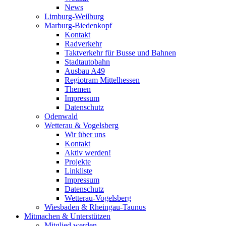
News
Limburg-Weilburg
Marburg-Biedenkopf
Kontakt
Radverkehr
Taktverkehr für Busse und Bahnen
Stadtautobahn
Ausbau A49
Regiotram Mittelhessen
Themen
Impressum
Datenschutz
Odenwald
Wetterau & Vogelsberg
Wir über uns
Kontakt
Aktiv werden!
Projekte
Linkliste
Impressum
Datenschutz
Wetterau-Vogelsberg
Wiesbaden & Rheingau-Taunus
Mitmachen & Unterstützen
Mitglied werden