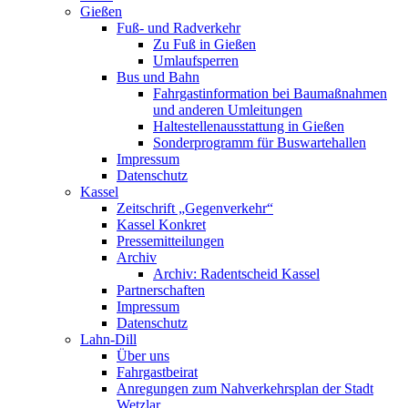
Gießen
Fuß- und Radverkehr
Zu Fuß in Gießen
Umlaufsperren
Bus und Bahn
Fahrgastinformation bei Baumaßnahmen
und anderen Umleitungen
Haltestellenausstattung in Gießen
Sonderprogramm für Buswartehallen
Impressum
Datenschutz
Kassel
Zeitschrift „Gegenverkehr“
Kassel Konkret
Pressemitteilungen
Archiv
Archiv: Radentscheid Kassel
Partnerschaften
Impressum
Datenschutz
Lahn-Dill
Über uns
Fahrgastbeirat
Anregungen zum Nahverkehrsplan der Stadt
Wetzlar