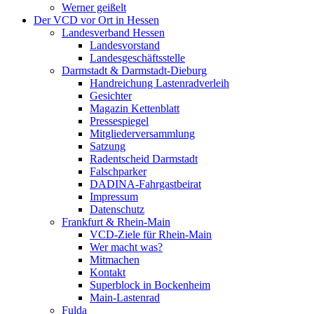
Werner geißelt
Der VCD vor Ort in Hessen
Landesverband Hessen
Landesvorstand
Landesgeschäftsstelle
Darmstadt & Darmstadt-Dieburg
Handreichung Lastenradverleih
Gesichter
Magazin Kettenblatt
Pressespiegel
Mitgliederversammlung
Satzung
Radentscheid Darmstadt
Falschparker
DADINA-Fahrgastbeirat
Impressum
Datenschutz
Frankfurt & Rhein-Main
VCD-Ziele für Rhein-Main
Wer macht was?
Mitmachen
Kontakt
Superblock in Bockenheim
Main-Lastenrad
Fulda