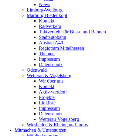
News
Limburg-Weilburg
Marburg-Biedenkopf
Kontakt
Radverkehr
Taktverkehr für Busse und Bahnen
Stadtautobahn
Ausbau A49
Regiotram Mittelhessen
Themen
Impressum
Datenschutz
Odenwald
Wetterau & Vogelsberg
Wir über uns
Kontakt
Aktiv werden!
Projekte
Linkliste
Impressum
Datenschutz
Wetterau-Vogelsberg
Wiesbaden & Rheingau-Taunus
Mitmachen & Unterstützen
Mitglied werden