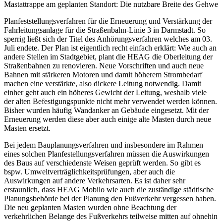
Mastattrappe am geplanten Standort: Die nutzbare Breite des Gehweg
Planfeststellungsverfahren für die Erneuerung und Verstärkung der
Fahrleitungsanlage für die Straßenbahn-Linie 3 in Darmstadt. So
sperrig ließt sich der Titel des Anhörungsverfahren welches am 03.
Juli endete. Der Plan ist eigentlich recht einfach erklärt: Wie auch an
andere Stellen im Stadtgebiet, plant die HEAG die Oberleitung der
Straßenbahnen zu renovieren. Neue Vorschriften und auch neue
Bahnen mit stärkeren Motoren und damit höherem Strombedarf
machen eine verstärkte, also dickere Leitung notwendig. Damit
einher geht auch ein höheres Gewicht der Leitung, weshalb viele
der alten Befestigungspunkte nicht mehr verwendet werden können.
Bisher wurden häufig Wandanker an Gebäude eingesetzt. Mit der
Erneuerung werden diese aber auch einige alte Masten durch neue
Masten ersetzt.
Bei jedem Bauplanungsverfahren und insbesondere im Rahmen
eines solchen Planfestellungsverfahren müssen die Auswirkungen
des Baus auf verschiedenste Weisen geprüft werden. So gibt es
bspw. Umweltverträglichkeitsprüfungen, aber auch die
Auswirkungen auf andere Verkehrsarten. Es ist daher sehr
erstaunlich, dass HEAG Mobilo wie auch die zuständige städtische
Planungsbehörde bei der Planung den Fußverkehr vergessen haben.
Die neu geplanten Masten wurden ohne Beachtung der
verkehrlichen Belange des Fußverkehrs teilweise mitten auf ohnehin