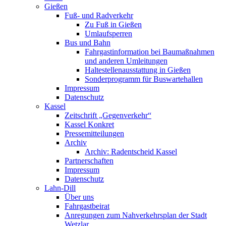
Gießen
Fuß- und Radverkehr
Zu Fuß in Gießen
Umlaufsperren
Bus und Bahn
Fahrgastinformation bei Baumaßnahmen
und anderen Umleitungen
Haltestellenausstattung in Gießen
Sonderprogramm für Buswartehallen
Impressum
Datenschutz
Kassel
Zeitschrift „Gegenverkehr“
Kassel Konkret
Pressemitteilungen
Archiv
Archiv: Radentscheid Kassel
Partnerschaften
Impressum
Datenschutz
Lahn-Dill
Über uns
Fahrgastbeirat
Anregungen zum Nahverkehrsplan der Stadt
Wetzlar