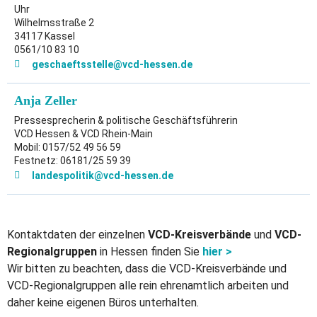
Uhr
Wilhelmsstraße 2
34117 Kassel
0561/10 83 10
geschaeftsstelle@
vcd-hessen.de
Anja Zeller
Pressesprecherin & politische Geschäftsführerin
VCD Hessen & VCD Rhein-Main
Mobil: 0157/52 49 56 59
Festnetz: 06181/25 59 39
landespolitik@
vcd-hessen.de
Kontaktdaten der einzelnen
VCD-Kreisverbände
und
VCD-
Regionalgruppen
in Hessen finden Sie
hier >
Wir bitten zu beachten, dass die VCD-Kreisverbände und
VCD-Regionalgruppen alle rein ehrenamtlich arbeiten und
daher keine eigenen Büros unterhalten.