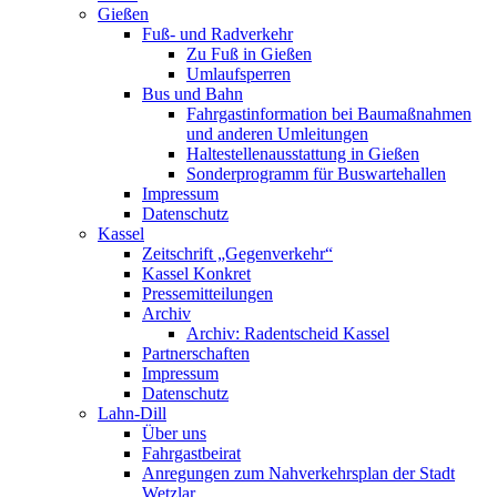
Gießen
Fuß- und Radverkehr
Zu Fuß in Gießen
Umlaufsperren
Bus und Bahn
Fahrgastinformation bei Baumaßnahmen
und anderen Umleitungen
Haltestellenausstattung in Gießen
Sonderprogramm für Buswartehallen
Impressum
Datenschutz
Kassel
Zeitschrift „Gegenverkehr“
Kassel Konkret
Pressemitteilungen
Archiv
Archiv: Radentscheid Kassel
Partnerschaften
Impressum
Datenschutz
Lahn-Dill
Über uns
Fahrgastbeirat
Anregungen zum Nahverkehrsplan der Stadt
Wetzlar