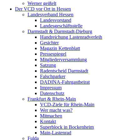
Werner geißelt
Der VCD vor Ort in Hessen
Landesverband Hessen
Landesvorstand
Landesgeschäftsstelle
Darmstadt & Darmstadt-Dieburg
Handreichung Lastenradverleih
Gesichter
Magazin Kettenblatt
Pressespiegel
Mitgliederversammlung
Satzung
Radentscheid Darmstadt
Falschparker
DADINA-Fahrgastbeirat
Impressum
Datenschutz
Frankfurt & Rhein-Main
VCD-Ziele für Rhein-Main
Wer macht was?
Mitmachen
Kontakt
Superblock in Bockenheim
Main-Lastenrad
Fulda