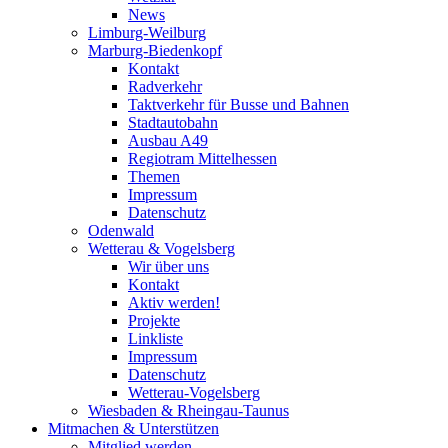
News
Limburg-Weilburg
Marburg-Biedenkopf
Kontakt
Radverkehr
Taktverkehr für Busse und Bahnen
Stadtautobahn
Ausbau A49
Regiotram Mittelhessen
Themen
Impressum
Datenschutz
Odenwald
Wetterau & Vogelsberg
Wir über uns
Kontakt
Aktiv werden!
Projekte
Linkliste
Impressum
Datenschutz
Wetterau-Vogelsberg
Wiesbaden & Rheingau-Taunus
Mitmachen & Unterstützen
Mitglied werden