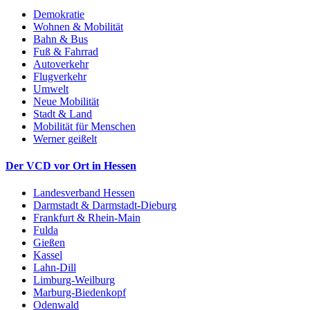
Demokratie
Wohnen & Mobilität
Bahn & Bus
Fuß & Fahrrad
Autoverkehr
Flugverkehr
Umwelt
Neue Mobilität
Stadt & Land
Mobilität für Menschen
Werner geißelt
Der VCD vor Ort in Hessen
Landesverband Hessen
Darmstadt & Darmstadt-Dieburg
Frankfurt & Rhein-Main
Fulda
Gießen
Kassel
Lahn-Dill
Limburg-Weilburg
Marburg-Biedenkopf
Odenwald