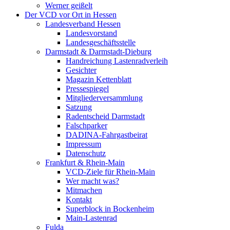
Werner geißelt
Der VCD vor Ort in Hessen
Landesverband Hessen
Landesvorstand
Landesgeschäftsstelle
Darmstadt & Darmstadt-Dieburg
Handreichung Lastenradverleih
Gesichter
Magazin Kettenblatt
Pressespiegel
Mitgliederversammlung
Satzung
Radentscheid Darmstadt
Falschparker
DADINA-Fahrgastbeirat
Impressum
Datenschutz
Frankfurt & Rhein-Main
VCD-Ziele für Rhein-Main
Wer macht was?
Mitmachen
Kontakt
Superblock in Bockenheim
Main-Lastenrad
Fulda