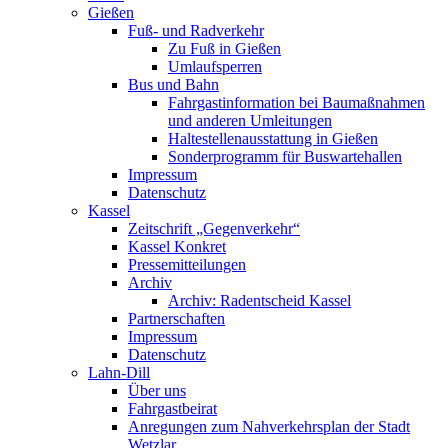
Gießen
Fuß- und Radverkehr
Zu Fuß in Gießen
Umlaufsperren
Bus und Bahn
Fahrgastinformation bei Baumaßnahmen
und anderen Umleitungen
Haltestellenausstattung in Gießen
Sonderprogramm für Buswartehallen
Impressum
Datenschutz
Kassel
Zeitschrift „Gegenverkehr“
Kassel Konkret
Pressemitteilungen
Archiv
Archiv: Radentscheid Kassel
Partnerschaften
Impressum
Datenschutz
Lahn-Dill
Über uns
Fahrgastbeirat
Anregungen zum Nahverkehrsplan der Stadt
Wetzlar