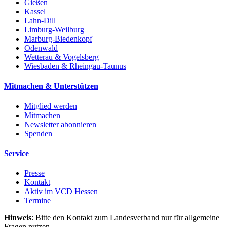
Gießen
Kassel
Lahn-Dill
Limburg-Weilburg
Marburg-Biedenkopf
Odenwald
Wetterau & Vogelsberg
Wiesbaden & Rheingau-Taunus
Mitmachen & Unterstützen
Mitglied werden
Mitmachen
Newsletter abonnieren
Spenden
Service
Presse
Kontakt
Aktiv im VCD Hessen
Termine
Hinweis
: Bitte den Kontakt zum Landesverband nur für allgemeine
Fragen nutzen.