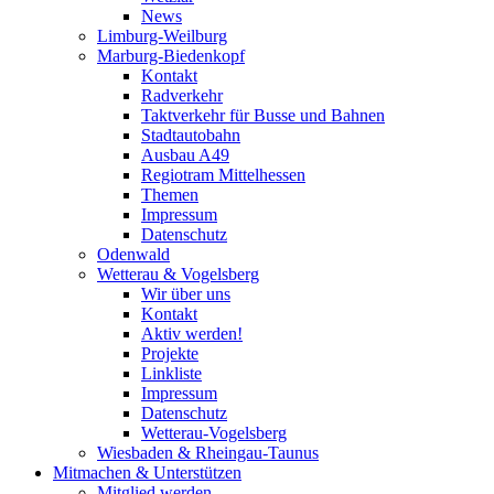
News
Limburg-Weilburg
Marburg-Biedenkopf
Kontakt
Radverkehr
Taktverkehr für Busse und Bahnen
Stadtautobahn
Ausbau A49
Regiotram Mittelhessen
Themen
Impressum
Datenschutz
Odenwald
Wetterau & Vogelsberg
Wir über uns
Kontakt
Aktiv werden!
Projekte
Linkliste
Impressum
Datenschutz
Wetterau-Vogelsberg
Wiesbaden & Rheingau-Taunus
Mitmachen & Unterstützen
Mitglied werden