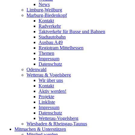
News
Limburg-Weilburg
Marburg-Biedenkopf
Kontakt
Radverkehr
Taktverkehr für Busse und Bahnen
Stadtautobahn
Ausbau A49
Regiotram Mittelhessen
Themen
Impressum
Datenschutz
Odenwald
Wetterau & Vogelsberg
Wir über uns
Kontakt
Aktiv werden!
Projekte
Linkliste
Impressum
Datenschutz
Wetterau-Vogelsberg
Wiesbaden & Rheingau-Taunus
Mitmachen & Unterstützen
Mitglied werden