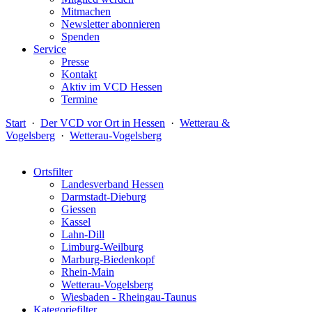
Mitmachen
Newsletter abonnieren
Spenden
Service
Presse
Kontakt
Aktiv im VCD Hessen
Termine
Start
·
Der VCD vor Ort in Hessen
·
Wetterau &
Vogelsberg
·
Wetterau-Vogelsberg
Ortsfilter
Landesverband Hessen
Darmstadt-Dieburg
Giessen
Kassel
Lahn-Dill
Limburg-Weilburg
Marburg-Biedenkopf
Rhein-Main
Wetterau-Vogelsberg
Wiesbaden - Rheingau-Taunus
Kategoriefilter