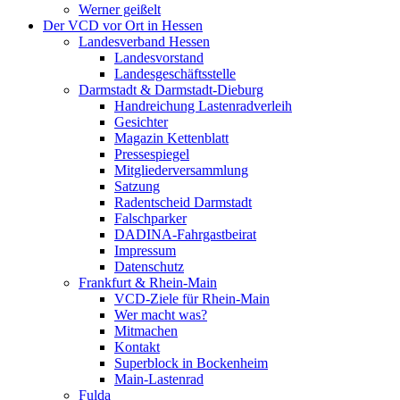
Werner geißelt
Der VCD vor Ort in Hessen
Landesverband Hessen
Landesvorstand
Landesgeschäftsstelle
Darmstadt & Darmstadt-Dieburg
Handreichung Lastenradverleih
Gesichter
Magazin Kettenblatt
Pressespiegel
Mitgliederversammlung
Satzung
Radentscheid Darmstadt
Falschparker
DADINA-Fahrgastbeirat
Impressum
Datenschutz
Frankfurt & Rhein-Main
VCD-Ziele für Rhein-Main
Wer macht was?
Mitmachen
Kontakt
Superblock in Bockenheim
Main-Lastenrad
Fulda