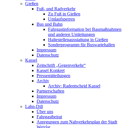
Gießen
Fuß- und Radverkehr
Zu Fuß in Gießen
Umlaufsperren
Bus und Bahn
Fahrgastinformation bei Baumaßnahmen
und anderen Umleitungen
Haltestellenausstattung in Gießen
Sonderprogramm für Buswartehallen
Impressum
Datenschutz
Kassel
Zeitschrift „Gegenverkehr“
Kassel Konkret
Pressemitteilungen
Archiv
Archiv: Radentscheid Kassel
Partnerschaften
Impressum
Datenschutz
Lahn-Dill
Über uns
Fahrgastbeirat
Anregungen zum Nahverkehrsplan der Stadt
Wetzlar