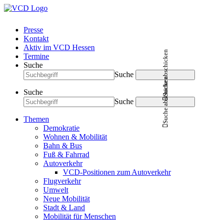
Presse
Kontakt
Aktiv im VCD Hessen
Suche abschicken
Termine
Suche
Suche
Suche abschicken
Suche
Suche
Themen
Demokratie
Wohnen & Mobilität
Bahn & Bus
Fuß & Fahrrad
Autoverkehr
VCD-Positionen zum Autoverkehr
Flugverkehr
Umwelt
Neue Mobilität
Stadt & Land
Mobilität für Menschen