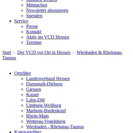
Mitmachen
Newsletter abonnieren
Spenden
Service
Presse
Kontakt
Aktiv im VCD Hessen
Termine
Start
·
Der VCD vor Ort in Hessen
·
Wiesbaden & Rheingau-
Taunus
Ortsfilter
Landesverband Hessen
Darmstadt-Dieburg
Giessen
Kassel
Lahn-Dill
Limburg-Weilburg
Marburg-Biedenkopf
Rhein-Main
Wetterau-Vogelsberg
Wiesbaden - Rheingau-Taunus
Kategoriefilter