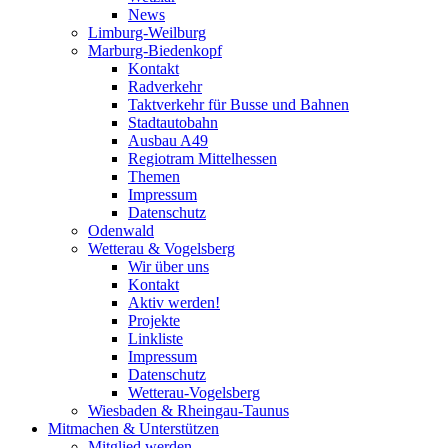
News
Limburg-Weilburg
Marburg-Biedenkopf
Kontakt
Radverkehr
Taktverkehr für Busse und Bahnen
Stadtautobahn
Ausbau A49
Regiotram Mittelhessen
Themen
Impressum
Datenschutz
Odenwald
Wetterau & Vogelsberg
Wir über uns
Kontakt
Aktiv werden!
Projekte
Linkliste
Impressum
Datenschutz
Wetterau-Vogelsberg
Wiesbaden & Rheingau-Taunus
Mitmachen & Unterstützen
Mitglied werden