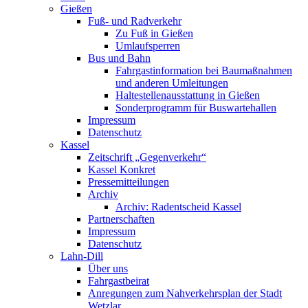
Gießen
Fuß- und Radverkehr
Zu Fuß in Gießen
Umlaufsperren
Bus und Bahn
Fahrgastinformation bei Baumaßnahmen
und anderen Umleitungen
Haltestellenausstattung in Gießen
Sonderprogramm für Buswartehallen
Impressum
Datenschutz
Kassel
Zeitschrift „Gegenverkehr“
Kassel Konkret
Pressemitteilungen
Archiv
Archiv: Radentscheid Kassel
Partnerschaften
Impressum
Datenschutz
Lahn-Dill
Über uns
Fahrgastbeirat
Anregungen zum Nahverkehrsplan der Stadt
Wetzlar