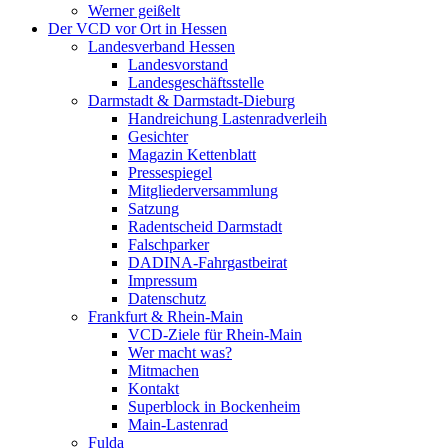
Werner geißelt
Der VCD vor Ort in Hessen
Landesverband Hessen
Landesvorstand
Landesgeschäftsstelle
Darmstadt & Darmstadt-Dieburg
Handreichung Lastenradverleih
Gesichter
Magazin Kettenblatt
Pressespiegel
Mitgliederversammlung
Satzung
Radentscheid Darmstadt
Falschparker
DADINA-Fahrgastbeirat
Impressum
Datenschutz
Frankfurt & Rhein-Main
VCD-Ziele für Rhein-Main
Wer macht was?
Mitmachen
Kontakt
Superblock in Bockenheim
Main-Lastenrad
Fulda