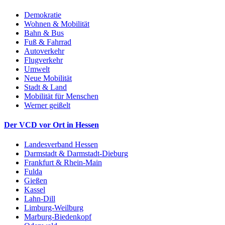
Demokratie
Wohnen & Mobilität
Bahn & Bus
Fuß & Fahrrad
Autoverkehr
Flugverkehr
Umwelt
Neue Mobilität
Stadt & Land
Mobilität für Menschen
Werner geißelt
Der VCD vor Ort in Hessen
Landesverband Hessen
Darmstadt & Darmstadt-Dieburg
Frankfurt & Rhein-Main
Fulda
Gießen
Kassel
Lahn-Dill
Limburg-Weilburg
Marburg-Biedenkopf