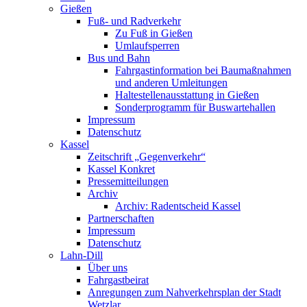
Gießen
Fuß- und Radverkehr
Zu Fuß in Gießen
Umlaufsperren
Bus und Bahn
Fahrgastinformation bei Baumaßnahmen
und anderen Umleitungen
Haltestellenausstattung in Gießen
Sonderprogramm für Buswartehallen
Impressum
Datenschutz
Kassel
Zeitschrift „Gegenverkehr“
Kassel Konkret
Pressemitteilungen
Archiv
Archiv: Radentscheid Kassel
Partnerschaften
Impressum
Datenschutz
Lahn-Dill
Über uns
Fahrgastbeirat
Anregungen zum Nahverkehrsplan der Stadt
Wetzlar