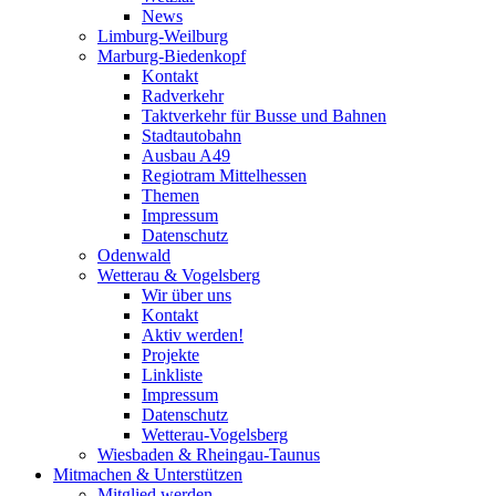
News
Limburg-Weilburg
Marburg-Biedenkopf
Kontakt
Radverkehr
Taktverkehr für Busse und Bahnen
Stadtautobahn
Ausbau A49
Regiotram Mittelhessen
Themen
Impressum
Datenschutz
Odenwald
Wetterau & Vogelsberg
Wir über uns
Kontakt
Aktiv werden!
Projekte
Linkliste
Impressum
Datenschutz
Wetterau-Vogelsberg
Wiesbaden & Rheingau-Taunus
Mitmachen & Unterstützen
Mitglied werden