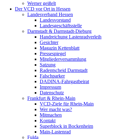
Werner geißelt
Der VCD vor Ort in Hessen
Landesverband Hessen
Landesvorstand
Landesgeschäftsstelle
Darmstadt & Darmstadt-Dieburg
Handreichung Lastenradverleih
Gesichter
Magazin Kettenblatt
Pressespiegel
Mitgliederversammlung
Satzung
Radentscheid Darmstadt
Falschparker
DADINA-Fahrgastbeirat
Impressum
Datenschutz
Frankfurt & Rhein-Main
VCD-Ziele für Rhein-Main
Wer macht was?
Mitmachen
Kontakt
Superblock in Bockenheim
Main-Lastenrad
Fulda