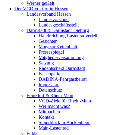
Werner geißelt
Der VCD vor Ort in Hessen
Landesverband Hessen
Landesvorstand
Landesgeschäftsstelle
Darmstadt & Darmstadt-Dieburg
Handreichung Lastenradverleih
Gesichter
Magazin Kettenblatt
Pressespiegel
Mitgliederversammlung
Satzung
Radentscheid Darmstadt
Falschparker
DADINA-Fahrgastbeirat
Impressum
Datenschutz
Frankfurt & Rhein-Main
VCD-Ziele für Rhein-Main
Wer macht was?
Mitmachen
Kontakt
Superblock in Bockenheim
Main-Lastenrad
Fulda