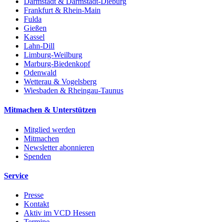
Darmstadt & Darmstadt-Dieburg
Frankfurt & Rhein-Main
Fulda
Gießen
Kassel
Lahn-Dill
Limburg-Weilburg
Marburg-Biedenkopf
Odenwald
Wetterau & Vogelsberg
Wiesbaden & Rheingau-Taunus
Mitmachen & Unterstützen
Mitglied werden
Mitmachen
Newsletter abonnieren
Spenden
Service
Presse
Kontakt
Aktiv im VCD Hessen
Termine