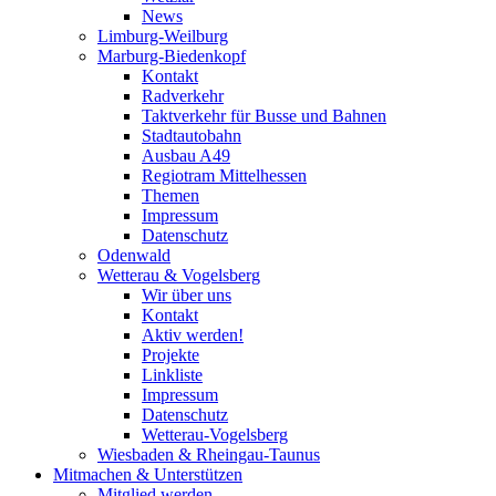
News
Limburg-Weilburg
Marburg-Biedenkopf
Kontakt
Radverkehr
Taktverkehr für Busse und Bahnen
Stadtautobahn
Ausbau A49
Regiotram Mittelhessen
Themen
Impressum
Datenschutz
Odenwald
Wetterau & Vogelsberg
Wir über uns
Kontakt
Aktiv werden!
Projekte
Linkliste
Impressum
Datenschutz
Wetterau-Vogelsberg
Wiesbaden & Rheingau-Taunus
Mitmachen & Unterstützen
Mitglied werden