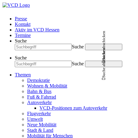
Presse
Kontakt
Aktiv im VCD Hessen
Suche abschicken
Termine
Suche
Suche
Suche abschicken
Suche
Suche
Themen
Demokratie
Wohnen & Mobilität
Bahn & Bus
Fuß & Fahrrad
Autoverkehr
VCD-Positionen zum Autoverkehr
Flugverkehr
Umwelt
Neue Mobilität
Stadt & Land
Mobilität für Menschen