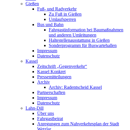
Gießen
Fuß- und Radverkehr
Zu Fuß in Gießen
Umlaufsperren
Bus und Bahn
Fahrgastinformation bei Baumaßnahmen
und anderen Umleitungen
Haltestellenausstattung in Gießen
Sonderprogramm für Buswartehallen
Impressum
Datenschutz
Kassel
Zeitschrift „Gegenverkehr“
Kassel Konkret
Pressemitteilungen
Archiv
Archiv: Radentscheid Kassel
Partnerschaften
Impressum
Datenschutz
Lahn-Dill
Über uns
Fahrgastbeirat
Anregungen zum Nahverkehrsplan der Stadt
Wetzlar