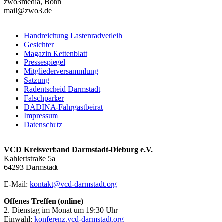
zwo3media, Bonn
mail@zwo3.de
Handreichung Lastenradverleih
Gesichter
Magazin Kettenblatt
Pressespiegel
Mitgliederversammlung
Satzung
Radentscheid Darmstadt
Falschparker
DADINA-Fahrgastbeirat
Impressum
Datenschutz
VCD Kreisverband Darmstadt-Dieburg e.V.
Kahlertstraße 5a
64293 Darmstadt
E-Mail:
kontakt@
vcd-darmstadt.org
Offenes Treffen (online)
2. Dienstag im Monat um 19:30 Uhr
Einwahl:
konferenz.vcd-darmstadt.org