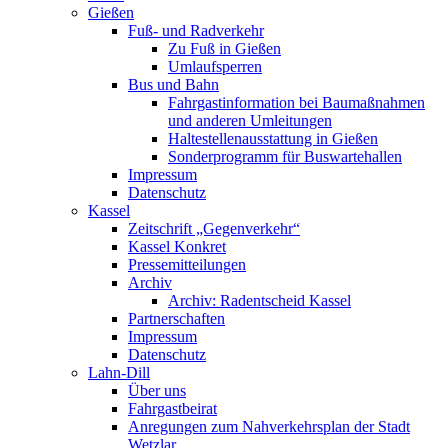
Gießen
Fuß- und Radverkehr
Zu Fuß in Gießen
Umlaufsperren
Bus und Bahn
Fahrgastinformation bei Baumaßnahmen
und anderen Umleitungen
Haltestellenausstattung in Gießen
Sonderprogramm für Buswartehallen
Impressum
Datenschutz
Kassel
Zeitschrift „Gegenverkehr“
Kassel Konkret
Pressemitteilungen
Archiv
Archiv: Radentscheid Kassel
Partnerschaften
Impressum
Datenschutz
Lahn-Dill
Über uns
Fahrgastbeirat
Anregungen zum Nahverkehrsplan der Stadt
Wetzlar