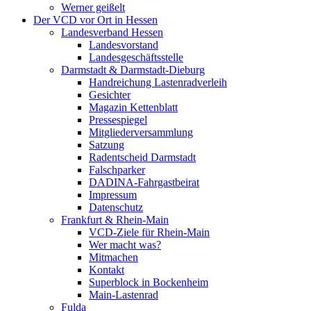
Werner geißelt
Der VCD vor Ort in Hessen
Landesverband Hessen
Landesvorstand
Landesgeschäftsstelle
Darmstadt & Darmstadt-Dieburg
Handreichung Lastenradverleih
Gesichter
Magazin Kettenblatt
Pressespiegel
Mitgliederversammlung
Satzung
Radentscheid Darmstadt
Falschparker
DADINA-Fahrgastbeirat
Impressum
Datenschutz
Frankfurt & Rhein-Main
VCD-Ziele für Rhein-Main
Wer macht was?
Mitmachen
Kontakt
Superblock in Bockenheim
Main-Lastenrad
Fulda