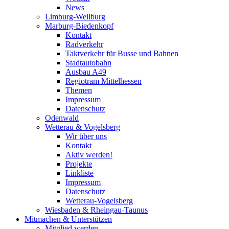
News
Limburg-Weilburg
Marburg-Biedenkopf
Kontakt
Radverkehr
Taktverkehr für Busse und Bahnen
Stadtautobahn
Ausbau A49
Regiotram Mittelhessen
Themen
Impressum
Datenschutz
Odenwald
Wetterau & Vogelsberg
Wir über uns
Kontakt
Aktiv werden!
Projekte
Linkliste
Impressum
Datenschutz
Wetterau-Vogelsberg
Wiesbaden & Rheingau-Taunus
Mitmachen & Unterstützen
Mitglied werden