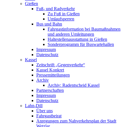
Gießen
Fuß- und Radverkehr
Zu Fuß in Gießen
Umlaufsperren
Bus und Bahn
Fahrgastinformation bei Baumaßnahmen
und anderen Umleitungen
Haltestellenausstattung in Gießen
Sonderprogramm für Buswartehallen
Impressum
Datenschutz
Kassel
Zeitschrift „Gegenverkehr“
Kassel Konkret
Pressemitteilungen
Archiv
Archiv: Radentscheid Kassel
Partnerschaften
Impressum
Datenschutz
Lahn-Dill
Über uns
Fahrgastbeirat
Anregungen zum Nahverkehrsplan der Stadt
Wetzlar