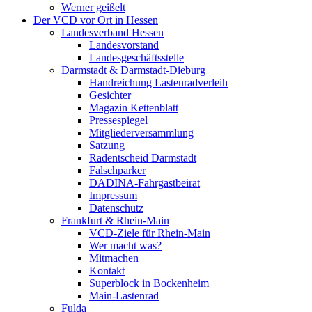
Werner geißelt
Der VCD vor Ort in Hessen
Landesverband Hessen
Landesvorstand
Landesgeschäftsstelle
Darmstadt & Darmstadt-Dieburg
Handreichung Lastenradverleih
Gesichter
Magazin Kettenblatt
Pressespiegel
Mitgliederversammlung
Satzung
Radentscheid Darmstadt
Falschparker
DADINA-Fahrgastbeirat
Impressum
Datenschutz
Frankfurt & Rhein-Main
VCD-Ziele für Rhein-Main
Wer macht was?
Mitmachen
Kontakt
Superblock in Bockenheim
Main-Lastenrad
Fulda