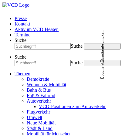
Presse
Kontakt
Aktiv im VCD Hessen
Suche abschicken
Termine
Suche
Suche
Suche abschicken
Suche
Suche
Themen
Demokratie
Wohnen & Mobilität
Bahn & Bus
Fuß & Fahrrad
Autoverkehr
VCD-Positionen zum Autoverkehr
Flugverkehr
Umwelt
Neue Mobilität
Stadt & Land
Mobilität für Menschen