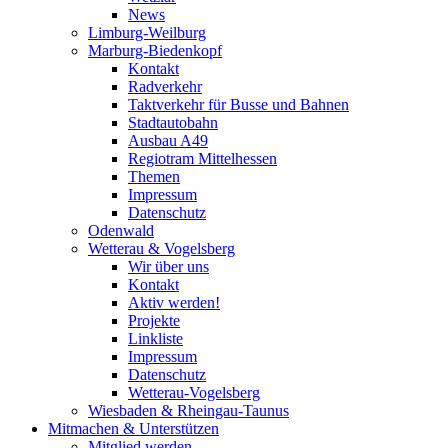
News
Limburg-Weilburg
Marburg-Biedenkopf
Kontakt
Radverkehr
Taktverkehr für Busse und Bahnen
Stadtautobahn
Ausbau A49
Regiotram Mittelhessen
Themen
Impressum
Datenschutz
Odenwald
Wetterau & Vogelsberg
Wir über uns
Kontakt
Aktiv werden!
Projekte
Linkliste
Impressum
Datenschutz
Wetterau-Vogelsberg
Wiesbaden & Rheingau-Taunus
Mitmachen & Unterstützen
Mitglied werden