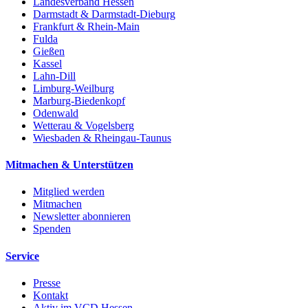
Landesverband Hessen
Darmstadt & Darmstadt-Dieburg
Frankfurt & Rhein-Main
Fulda
Gießen
Kassel
Lahn-Dill
Limburg-Weilburg
Marburg-Biedenkopf
Odenwald
Wetterau & Vogelsberg
Wiesbaden & Rheingau-Taunus
Mitmachen & Unterstützen
Mitglied werden
Mitmachen
Newsletter abonnieren
Spenden
Service
Presse
Kontakt
Aktiv im VCD Hessen