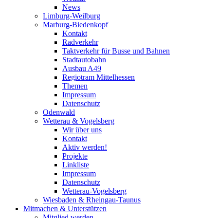
News
Limburg-Weilburg
Marburg-Biedenkopf
Kontakt
Radverkehr
Taktverkehr für Busse und Bahnen
Stadtautobahn
Ausbau A49
Regiotram Mittelhessen
Themen
Impressum
Datenschutz
Odenwald
Wetterau & Vogelsberg
Wir über uns
Kontakt
Aktiv werden!
Projekte
Linkliste
Impressum
Datenschutz
Wetterau-Vogelsberg
Wiesbaden & Rheingau-Taunus
Mitmachen & Unterstützen
Mitglied werden