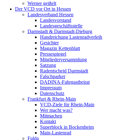
Werner geißelt
Der VCD vor Ort in Hessen
Landesverband Hessen
Landesvorstand
Landesgeschäftsstelle
Darmstadt & Darmstadt-Dieburg
Handreichung Lastenradverleih
Gesichter
Magazin Kettenblatt
Pressespiegel
Mitgliederversammlung
Satzung
Radentscheid Darmstadt
Falschparker
DADINA-Fahrgastbeirat
Impressum
Datenschutz
Frankfurt & Rhein-Main
VCD-Ziele für Rhein-Main
Wer macht was?
Mitmachen
Kontakt
Superblock in Bockenheim
Main-Lastenrad
Fulda