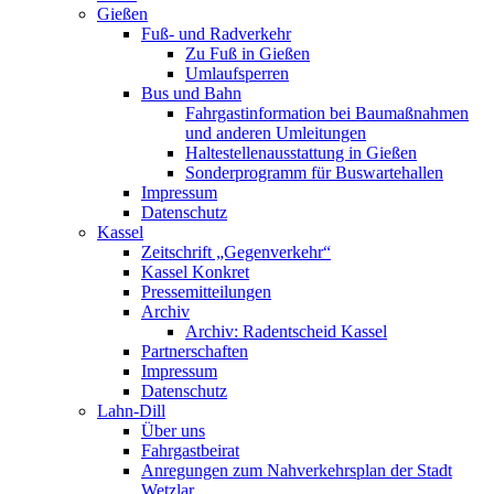
Gießen
Fuß- und Radverkehr
Zu Fuß in Gießen
Umlaufsperren
Bus und Bahn
Fahrgastinformation bei Baumaßnahmen
und anderen Umleitungen
Haltestellenausstattung in Gießen
Sonderprogramm für Buswartehallen
Impressum
Datenschutz
Kassel
Zeitschrift „Gegenverkehr“
Kassel Konkret
Pressemitteilungen
Archiv
Archiv: Radentscheid Kassel
Partnerschaften
Impressum
Datenschutz
Lahn-Dill
Über uns
Fahrgastbeirat
Anregungen zum Nahverkehrsplan der Stadt
Wetzlar