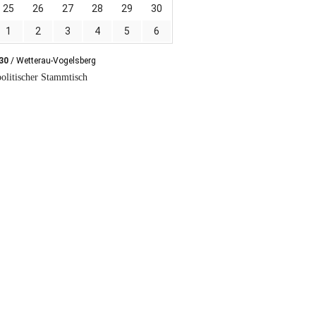
25
26
27
28
29
30
1
2
3
4
5
6
:30
/ Wetterau-Vogelsberg
olitischer Stammtisch