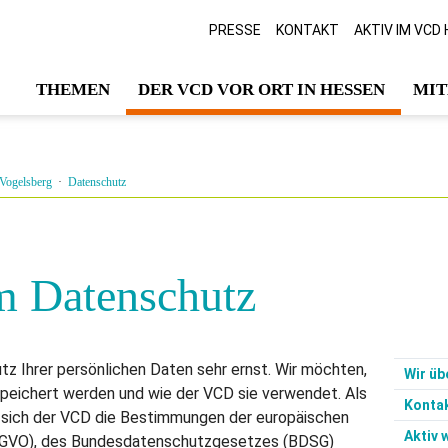
PRESSE
KONTAKT
AKTIV IM VCD
THEMEN
DER VCD VOR ORT IN HESSEN
MIT
 Vogelsberg
·
Datenschutz
m Datenschutz
z Ihrer persönlichen Daten sehr ernst. Wir möchten,
Wir üb
peichert werden und wie der VCD sie verwendet. Als
Konta
t sich der VCD die Bestimmungen der europäischen
Aktiv 
-GVO), des Bundesdatenschutzgesetzes (BDSG)