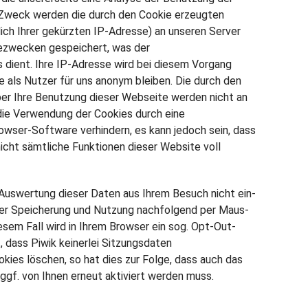
Zweck werden die durch den Cookie erzeugten
ich Ihrer gekürzten IP-Adresse) an unseren Server
ezwecken gespeichert, was der
 dient. Ihre IP-Adresse wird bei diesem Vorgang
ie als Nutzer für uns anonym bleiben. Die durch den
er Ihre Benutzung dieser Webseite werden nicht an
die Verwendung der Cookies durch eine
owser-Software verhindern, es kann jedoch sein, dass
nicht sämtliche Funktionen dieser Website voll
Aus­wer­tung die­ser Daten aus Ihrem Besuch nicht ein­
 der Spei­che­rung und Nut­zung nachfolgend per Maus­
diesem Fall wird in Ihrem Browser ein sog. Opt-Out-
ass Piwik kei­ner­lei Sit­zungs­da­ten
okies löschen, so hat dies zur Folge, dass auch das
gf. von Ihnen erneut aktiviert werden muss.