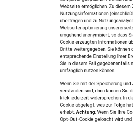
Webseite ermöglichen. Zu diesem 
Nutzungsinformationen (einschließl
übertragen und zu Nutzungsanalys
Webseitenoptimierung unsererseits
umge­hend anony­mi­siert, so dass S
Cookie erzeugten Informationen üb
Dritte weitergegeben. Sie können 
entsprechende Einstellung Ihrer Br
Sie in diesem Fall gegebenenfalls 
umfänglich nutzen können.
Wenn Sie mit der Spei­che­rung und 
ver­stan­den sind, dann kön­nen Sie
klick jederzeit wider­spre­chen. In 
Cookie abgelegt, was zur Folge hat, d
erhebt.
Achtung
: Wenn Sie Ihre Co
Opt-Out-Cookie gelöscht wird und g