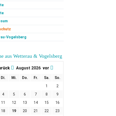
te
ste
ssum
schutz
rau-Vogelsberg
e aus Wetterau & Vogelsberg
urück
August 2026
vor
Di.
Mi.
Do.
Fr.
Sa.
So.
1
2
4
5
6
7
8
9
11
12
13
14
15
16
18
19
20
21
22
23