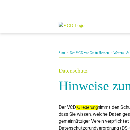
Start
·
Der VCD vor Ort in Hessen
·
Wetterau &
Datenschutz
Hinweise zu
Der VCD
nimmt den Schut
Gliederung
dass Sie wissen, welche Daten ges
gemeinnütziger Verein verpflichte
Datenschutzgrundverordnung (DS