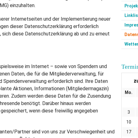
G) einzuhalten.
Projek
Linkli
erer Internetseiten und der Implementierung neuer
Impre
en dieser Datenschutzerklärung erforderlich
, sich diese Datenschutzerklärung ab und zu erneut
Daten
Wette
Termin
spielsweise im Internet – sowie von Spendern und
en Daten, die für die Mitgliederverwaltung, für
z
Spendenverwaltung erforderlich sind. Ihre Daten
lante Aktionen, Informationen (Mitgliedermagazin)
Mo.
ieren. Zudem werden diese Daten für die Zusendung
hresende benötigt. Darüber hinaus werden
espeichert, wenn diese freiwillig angegeben
3
10
ranten/Partner sind von uns zur Verschwiegenheit und
17