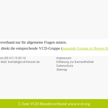
sverband nur für allgemeine Fragen nutzen.
e direkt die entsprechende VCD-Gruppe (
passende Gruppe in Hessen f
on (05 61) 10 83 10
Impressum
-Mail:
kontakt@
vcd-hessen.de
Erklärung zur Barrierefreiheit
Datenschutz
Sitemap
Zum VCD-Bundesverband www.vcd.org