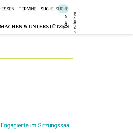
 HESSEN
TERMINE
SUCHE
SUCHE
n
S
u
c
h
e
a
b
s
c
h
i
c
k
e
MACHEN & UNTERSTÜTZEN
 Engagierte im Sitzungssaal