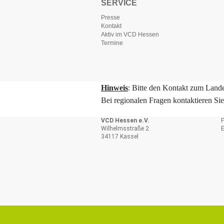
SERVICE
Presse
Kontakt
Aktiv im VCD Hessen
Termine
Hinweis
: Bitte den Kontakt zum Lande
Bei regionalen Fragen kontaktieren Si
VCD Hessen e.V.
F
Wilhelmsstraße 2
E
34117 Kassel