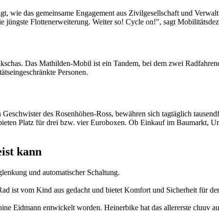
zeigt, wie das gemeinsame Engagement aus Zivilgesellschaft und Verwa
e jüngste Flottenerweiterung. Weiter so! Cycle on!", sagt Mobilitätsde
kschas. Das Mathilden-Mobil ist ein Tandem, bei dem zwei Radfahrende
itätseingeschränkte Personen.
Geschwister des Rosenhöhen-Ross, bewähren sich tagtäglich tausendfach
eten Platz für drei bzw. vier Euroboxen. Ob Einkauf im Baumarkt, U
eist kann
glenkung und automatischer Schaltung.
d ist vom Kind aus gedacht und bietet Komfort und Sicherheit für d
ne Eidmann entwickelt worden. Heinerbike hat das allererste cluuv aus