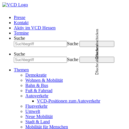
Presse
Kontakt
Aktiv im VCD Hessen
Suche abschicken
Termine
Suche
Suche
Suche abschicken
Suche
Suche
Themen
Demokratie
Wohnen & Mobilität
Bahn & Bus
Fuß & Fahrrad
Autoverkehr
VCD-Positionen zum Autoverkehr
Flugverkehr
Umwelt
Neue Mobilität
Stadt & Land
Mobilität für Menschen