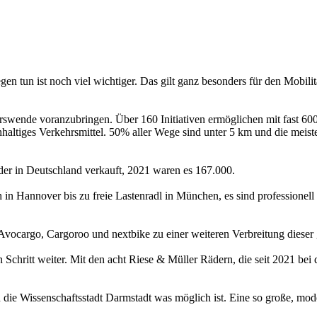
n tun ist noch viel wichtiger. Das gilt ganz besonders für den Mobilit
hrswende voranzubringen. Über 160 Initiativen ermöglichen mit fast 600
 nachhaltiges Verkehrsmittel. 50% aller Wege sind unter 5 km und die me
r in Deutschland verkauft, 2021 waren es 167.000.
 in Hannover bis zu freie Lastenradl in München, es sind professionell
Avocargo, Cargoroo und nextbike zu einer weiteren Verbreitung dieser 
n Schritt weiter. Mit den acht Riese & Müller Rädern, die seit 2021 be
ie Wissenschaftsstadt Darmstadt was möglich ist. Eine so große, modern