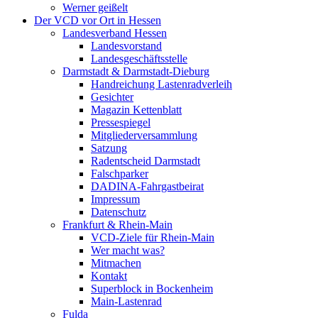
Werner geißelt
Der VCD vor Ort in Hessen
Landesverband Hessen
Landesvorstand
Landesgeschäftsstelle
Darmstadt & Darmstadt-Dieburg
Handreichung Lastenradverleih
Gesichter
Magazin Kettenblatt
Pressespiegel
Mitgliederversammlung
Satzung
Radentscheid Darmstadt
Falschparker
DADINA-Fahrgastbeirat
Impressum
Datenschutz
Frankfurt & Rhein-Main
VCD-Ziele für Rhein-Main
Wer macht was?
Mitmachen
Kontakt
Superblock in Bockenheim
Main-Lastenrad
Fulda