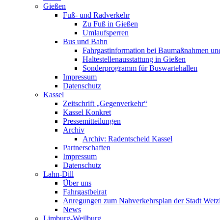
Gießen
Fuß- und Radverkehr
Zu Fuß in Gießen
Umlaufsperren
Bus und Bahn
Fahrgastinformation bei Baumaßnahmen un
Haltestellenausstattung in Gießen
Sonderprogramm für Buswartehallen
Impressum
Datenschutz
Kassel
Zeitschrift „Gegenverkehr“
Kassel Konkret
Pressemitteilungen
Archiv
Archiv: Radentscheid Kassel
Partnerschaften
Impressum
Datenschutz
Lahn-Dill
Über uns
Fahrgastbeirat
Anregungen zum Nahverkehrsplan der Stadt Wetz
News
Limburg-Weilburg