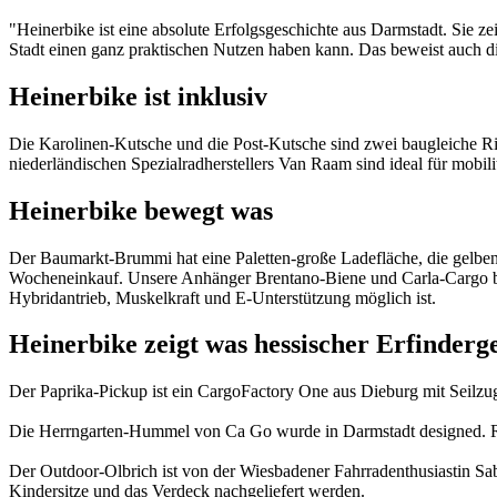
"Heinerbike ist eine absolute Erfolgsgeschichte aus Darmstadt. Sie 
Stadt einen ganz praktischen Nutzen haben kann. Das beweist auch di
Heinerbike ist inklusiv
Die Karolinen-Kutsche und die Post-Kutsche sind zwei baugleiche Ri
niederländischen Spezialradherstellers Van Raam sind ideal für mobil
Heinerbike bewegt was
Der Baumarkt-Brummi hat eine Paletten-große Ladefläche, die gelben 
Wocheneinkauf. Unsere Anhänger Brentano-Biene und Carla-Cargo bi
Hybridantrieb, Muskelkraft und E-Unterstützung möglich ist.
Heinerbike zeigt was hessischer Erfinderg
Der Paprika-Pickup ist ein CargoFactory One aus Dieburg mit Seilzu
Die Herrngarten-Hummel von Ca Go wurde in Darmstadt designed. Ra
Der Outdoor-Olbrich ist von der Wiesbadener Fahrradenthusiastin Sabi
Kindersitze und das Verdeck nachgeliefert werden.