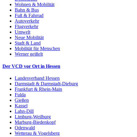
Wohnen & Mobilität
Bahn & Bus
Fuß & Fahrrad
Autoverkehr
Flugverkehr
Umwelt
Neue Mobilität
Stadt & Land
Mobilität für Menschen
Werner geißelt
Der VCD vor Ort in Hessen
Landesverband Hessen
Darmstadt & Darmstadt-Dieburg
Frankfurt & Rhein-Main
Fulda
Gießen
Kassel
Lahn-Dill
Limburg-Weilburg
Marburg-Biedenkopf
Odenwald
Wetterau & Vogelsberg