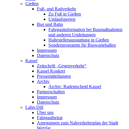
Gießen
Fuß- und Radverkehr
Zu Fuß in Gießen
Umlaufsperren
Bus und Bahn
Fahrgastinformation bei Baumaßnahmen
und anderen Umleitungen
Haltestellenausstattung in Gießen
Sonderprogramm für Buswartehallen
Impressum
Datenschutz
Kassel
Zeitschrift „Gegenverkehr“
Kassel Konkret
Pressemitteilungen
Archiv
Archiv: Radentscheid Kassel
Partnerschaften
Impressum
Datenschutz
Lahn-Dill
Über uns
Fahrgastbeirat
Anregungen zum Nahverkehrsplan der Stadt
Wetzlar