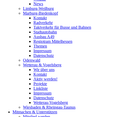
News
Limburg-Weilburg
Marburg-Biedenkopf
Kontakt
Radverkehr
Taktverkehr für Busse und Bahnen
Stadtautobahn
Ausbau A49
Regiotram Mittelhessen
Themen
Impressum
Datenschutz
Odenwald
Wetterau & Vogelsberg
Wir über uns
Kontakt
Aktiv werden!
Projekte
Linkliste
Impressum
Datenschutz
Wetterau-Vogelsberg
Wiesbaden & Rheingau-Taunus
Mitmachen & Unterstützen
Mitglied werden