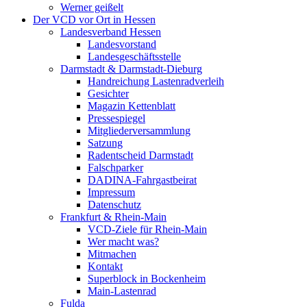
Werner geißelt
Der VCD vor Ort in Hessen
Landesverband Hessen
Landesvorstand
Landesgeschäftsstelle
Darmstadt & Darmstadt-Dieburg
Handreichung Lastenradverleih
Gesichter
Magazin Kettenblatt
Pressespiegel
Mitgliederversammlung
Satzung
Radentscheid Darmstadt
Falschparker
DADINA-Fahrgastbeirat
Impressum
Datenschutz
Frankfurt & Rhein-Main
VCD-Ziele für Rhein-Main
Wer macht was?
Mitmachen
Kontakt
Superblock in Bockenheim
Main-Lastenrad
Fulda