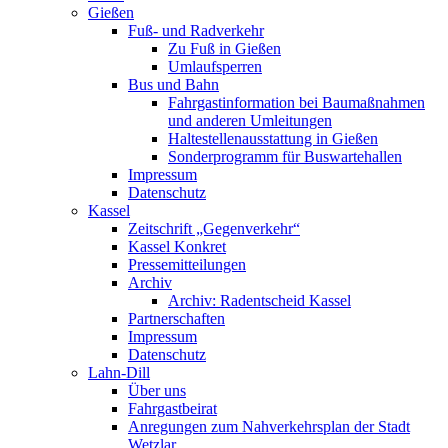
Gießen
Fuß- und Radverkehr
Zu Fuß in Gießen
Umlaufsperren
Bus und Bahn
Fahrgastinformation bei Baumaßnahmen
und anderen Umleitungen
Haltestellenausstattung in Gießen
Sonderprogramm für Buswartehallen
Impressum
Datenschutz
Kassel
Zeitschrift „Gegenverkehr“
Kassel Konkret
Pressemitteilungen
Archiv
Archiv: Radentscheid Kassel
Partnerschaften
Impressum
Datenschutz
Lahn-Dill
Über uns
Fahrgastbeirat
Anregungen zum Nahverkehrsplan der Stadt
Wetzlar