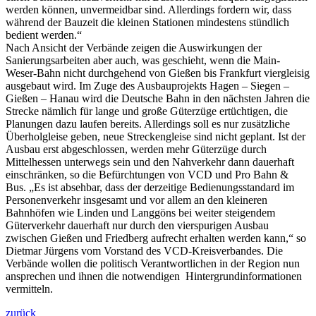
werden können, unvermeidbar sind. Allerdings fordern wir, dass
während der Bauzeit die kleinen Stationen mindestens stündlich
bedient werden.“
Nach Ansicht der Verbände zeigen die Auswirkungen der
Sanierungsarbeiten aber auch, was geschieht, wenn die Main-
Weser-Bahn nicht durchgehend von Gießen bis Frankfurt viergleisig
ausgebaut wird. Im Zuge des Ausbauprojekts Hagen – Siegen –
Gießen – Hanau wird die Deutsche Bahn in den nächsten Jahren die
Strecke nämlich für lange und große Güterzüge ertüchtigen, die
Planungen dazu laufen bereits. Allerdings soll es nur zusätzliche
Überholgleise geben, neue Streckengleise sind nicht geplant. Ist der
Ausbau erst abgeschlossen, werden mehr Güterzüge durch
Mittelhessen unterwegs sein und den Nahverkehr dann dauerhaft
einschränken, so die Befürchtungen von VCD und Pro Bahn &
Bus. „Es ist absehbar, dass der derzeitige Bedienungsstandard im
Personenverkehr insgesamt und vor allem an den kleineren
Bahnhöfen wie Linden und Langgöns bei weiter steigendem
Güterverkehr dauerhaft nur durch den vierspurigen Ausbau
zwischen Gießen und Friedberg aufrecht erhalten werden kann,“ so
Dietmar Jürgens vom Vorstand des VCD-Kreisverbandes. Die
Verbände wollen die politisch Verantwortlichen in der Region nun
ansprechen und ihnen die notwendigen Hintergrundinformationen
vermitteln.
zurück