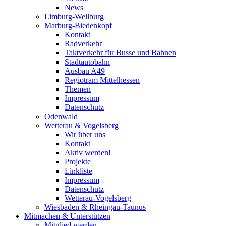
News
Limburg-Weilburg
Marburg-Biedenkopf
Kontakt
Radverkehr
Taktverkehr für Busse und Bahnen
Stadtautobahn
Ausbau A49
Regiotram Mittelhessen
Themen
Impressum
Datenschutz
Odenwald
Wetterau & Vogelsberg
Wir über uns
Kontakt
Aktiv werden!
Projekte
Linkliste
Impressum
Datenschutz
Wetterau-Vogelsberg
Wiesbaden & Rheingau-Taunus
Mitmachen & Unterstützen
Mitglied werden