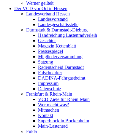
Werner geißelt
Der VCD vor Ort in Hessen
Landesverband Hessen
Landesvorstand
Landesgeschäftsstelle
Darmstadt & Darmstadt-Dieburg
Handreichung Lastenradverleih
Gesichter
Magazin Kettenblatt
Pressespiegel
Mitgliederversammlung
Satzung
Radentscheid Darmstadt
Falschparker
DADINA-Fahrgastbeirat
Impressum
Datenschutz
Frankfurt & Rhein-Main
VCD-Ziele für Rhein-Main
Wer macht was?
Mitmachen
Kontakt
Superblock in Bockenheim
Main-Lastenrad
Fulda