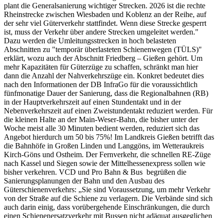
plant die Generalsanierung wichtiger Strecken. 2026 ist die rechte
Rheinstrecke zwischen Wiesbaden und Koblenz an der Reihe, auf
der sehr viel Güterverkehr stattfindet. Wenn diese Strecke gesperrt
ist, muss der Verkehr über andere Strecken umgeleitet werden."
Dazu werden die Umleitungsstrecken in hoch belasteten
Abschnitten zu "temporär überlasteten Schienenwegen (TÜLS)"
erklärt, wozu auch der Abschnitt Friedberg – Gießen gehört. Um
mehr Kapazitäten für Güterzüge zu schaffen, schränkt man hier
dann die Anzahl der Nahverkehrszüge ein. Konkret bedeutet dies
nach den Informationen der DB InfraGo für die voraussichtlich
fünfmonatige Dauer der Sanierung, dass die Regionalbahnen (RB)
in der Hauptverkehrszeit auf einen Stundentakt und in der
Nebenverkehrszeit auf einen Zweistundentakt reduziert werden. Für
die kleinen Halte an der Main-Weser-Bahn, die bisher unter der
Woche meist alle 30 Minuten bedient werden, reduziert sich das
Angebot hierdurch um 50 bis 75%! Im Landkreis Gießen betrifft das
die Bahnhöfe in Großen Linden und Langgöns, im Wetteraukreis
Kirch-Göns und Ostheim. Der Fernverkehr, die schnellen RE-Züge
nach Kassel und Siegen sowie der Mittelhessenexpress sollen wie
bisher verkehren. VCD und Pro Bahn & Bus begrüßen die
Sanierungsplanungen der Bahn und den Ausbau des
Güterschienenverkehrs: „Sie sind Voraussetzung, um mehr Verkehr
von der Straße auf die Schiene zu verlagern. Die Verbände sind sich
auch darin einig, dass vorübergehende Einschränkungen, die durch
einen Schienenersatzverkehr mit Bussen nicht adäquat ausgeglichen