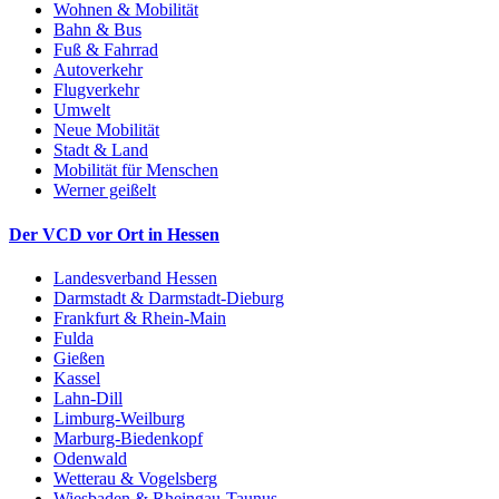
Wohnen & Mobilität
Bahn & Bus
Fuß & Fahrrad
Autoverkehr
Flugverkehr
Umwelt
Neue Mobilität
Stadt & Land
Mobilität für Menschen
Werner geißelt
Der VCD vor Ort in Hessen
Landesverband Hessen
Darmstadt & Darmstadt-Dieburg
Frankfurt & Rhein-Main
Fulda
Gießen
Kassel
Lahn-Dill
Limburg-Weilburg
Marburg-Biedenkopf
Odenwald
Wetterau & Vogelsberg
Wiesbaden & Rheingau-Taunus