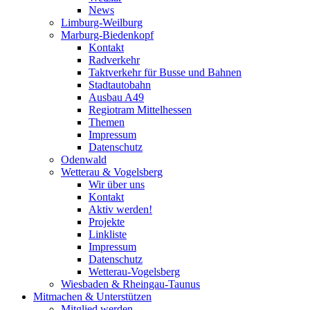
News
Limburg-Weilburg
Marburg-Biedenkopf
Kontakt
Radverkehr
Taktverkehr für Busse und Bahnen
Stadtautobahn
Ausbau A49
Regiotram Mittelhessen
Themen
Impressum
Datenschutz
Odenwald
Wetterau & Vogelsberg
Wir über uns
Kontakt
Aktiv werden!
Projekte
Linkliste
Impressum
Datenschutz
Wetterau-Vogelsberg
Wiesbaden & Rheingau-Taunus
Mitmachen & Unterstützen
Mitglied werden