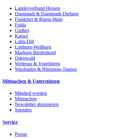
Landesverband Hessen
Darmstadt & Darmstadt-Dieburg
Frankfurt & Rhein-Main
Fulda
Gießen
Kassel
Lahn-Dill
Limburg-Weilburg
Marburg-Biedenkopf
Odenwald
Wetterau & Vogelsberg
Wiesbaden & Rheingau-Taunus
Mitmachen & Unterstützen
Mitglied werden
Mitmachen
Newsletter abonnieren
Spenden
Service
Presse