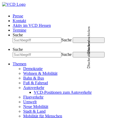
Presse
Kontakt
Aktiv im VCD Hessen
Suche abschicken
Termine
Suche
Suche
Suche abschicken
Suche
Suche
Themen
Demokratie
Wohnen & Mobilität
Bahn & Bus
Fuß & Fahrrad
Autoverkehr
VCD-Positionen zum Autoverkehr
Flugverkehr
Umwelt
Neue Mobilität
Stadt & Land
Mobilität für Menschen