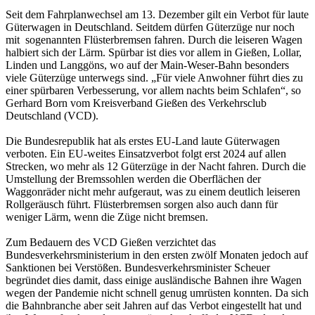
Seit dem Fahrplanwechsel am 13. Dezember gilt ein Verbot für laute
Güterwagen in Deutschland. Seitdem dürfen Güterzüge nur noch
mit sogenannten Flüsterbremsen fahren. Durch die leiseren Wagen
halbiert sich der Lärm. Spürbar ist dies vor allem in Gießen, Lollar,
Linden und Langgöns, wo auf der Main-Weser-Bahn besonders
viele Güterzüge unterwegs sind. „Für viele Anwohner führt dies zu
einer spürbaren Verbesserung, vor allem nachts beim Schlafen“, so
Gerhard Born vom Kreisverband Gießen des Verkehrsclub
Deutschland (VCD).
Die Bundesrepublik hat als erstes EU-Land laute Güterwagen
verboten. Ein EU-weites Einsatzverbot folgt erst 2024 auf allen
Strecken, wo mehr als 12 Güterzüge in der Nacht fahren. Durch die
Umstellung der Bremssohlen werden die Oberflächen der
Waggonräder nicht mehr aufgeraut, was zu einem deutlich leiseren
Rollgeräusch führt. Flüsterbremsen sorgen also auch dann für
weniger Lärm, wenn die Züge nicht bremsen.
Zum Bedauern des VCD Gießen verzichtet das
Bundesverkehrsministerium in den ersten zwölf Monaten jedoch auf
Sanktionen bei Verstößen. Bundesverkehrsminister Scheuer
begründet dies damit, dass einige ausländische Bahnen ihre Wagen
wegen der Pandemie nicht schnell genug umrüsten konnten. Da sich
die Bahnbranche aber seit Jahren auf das Verbot eingestellt hat und