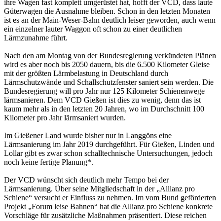
ihre Wagen fast komplett umgerüstet hat, hofft der VCD, dass laute
Güterwagen die Ausnahme bleiben. Schon in den letzten Monaten
ist es an der Main-Weser-Bahn deutlich leiser geworden, auch wenn
ein einzelner lauter Waggon oft schon zu einer deutlichen
Lärmzunahme führt.
Nach den am Montag von der Bundesregierung verkündeten Plänen
wird es aber noch bis 2050 dauern, bis die 6.500 Kilometer Gleise
mit der größten Lärmbelastung in Deutschland durch
Lärmschutzwände und Schallschutzfenster saniert sein werden. Die
Bundesregierung will pro Jahr nur 125 Kilometer Schienenwege
lärmsanieren. Dem VCD Gießen ist dies zu wenig, denn das ist
kaum mehr als in den letzten 20 Jahren, wo im Durchschnitt 100
Kilometer pro Jahr lärmsaniert wurden.
Im Gießener Land wurde bisher nur in Langgöns eine
Lärmsanierung im Jahr 2019 durchgeführt. Für Gießen, Linden und
Lollar gibt es zwar schon schalltechnische Untersuchungen, jedoch
noch keine fertige Planung*.
Der VCD wünscht sich deutlich mehr Tempo bei der
Lärmsanierung. Über seine Mitgliedschaft in der „Allianz pro
Schiene“ versucht er Einfluss zu nehmen. Im vom Bund geförderten
Projekt „Forum leise Bahnen“ hat die Allianz pro Schiene konkrete
Vorschläge für zusätzliche Maßnahmen präsentiert. Diese reichen