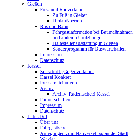
Gießen
Fuß- und Radverkehr
Zu Fuß in Gießen
Umlaufsperren
Bus und Bahn
Fahrgastinformation bei Baumaßnahmen
und anderen Umleitungen
Haltestellenausstattung in Gießen
Sonderprogramm für Buswartehallen
Impressum
Datenschutz
Kassel
Zeitschrift „Gegenverkehr“
Kassel Konkret
Pressemitteilungen
Archiv
Archiv: Radentscheid Kassel
Partnerschaften
Impressum
Datenschutz
Lahn-Dill
Über uns
Fahrgastbeirat
Anregungen zum Nahverkehrsplan der Stadt
Wetzlar