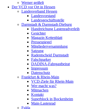
Werner geißelt
Der VCD vor Ort in Hessen
Landesverband Hessen
Landesvorstand
Landesgeschäftsstelle
Darmstadt & Darmstadt-Dieburg
Handreichung Lastenradverleih
Gesichter
Magazin Kettenblatt
Pressespiegel
Mitgliederversammlung
Satzung
Radentscheid Darmstadt
Falschparker
DADINA-Fahrgastbeirat
Impressum
Datenschutz
Frankfurt & Rhein-Main
VCD-Ziele für Rhein-Main
Wer macht was?
Mitmachen
Kontakt
Superblock in Bockenheim
Main-Lastenrad
Fulda