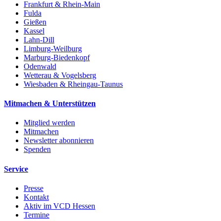
Frankfurt & Rhein-Main
Fulda
Gießen
Kassel
Lahn-Dill
Limburg-Weilburg
Marburg-Biedenkopf
Odenwald
Wetterau & Vogelsberg
Wiesbaden & Rheingau-Taunus
Mitmachen & Unterstützen
Mitglied werden
Mitmachen
Newsletter abonnieren
Spenden
Service
Presse
Kontakt
Aktiv im VCD Hessen
Termine