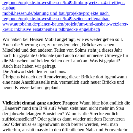
regionen/projekte-in-westhessen/b-49-limburgwetzlar-4-streifiger-
ausbau
mobil.hessen.de/planung-und-bau/projekte/projekte-nach-
regionen/projekte-in-westhessen/b-49-seitenstreifenanbau
www.autobahn.de/planen-bauen/projekt/um-und-ausbau-wetzlarer-
kreuz-inklusive-ersatzneubau-talbruecke-engelsbach
Wir haben bei Hessen Mobil angefragt, wie es weiter gehen soll.
Auch die Sperrung der, zu renovierenden, Brücke zwischen
Mittelbiel und den anderen Teilen von Solms steht ja dieses Jahr
noch für geplante 6 Monate (und auch damit immense Umwege für
die Menschen auf beiden Seiten der Lahn) an. Was ist geplant?
Auch hier haben wir gefragt.
Die Antwort steht leider noch aus.
Übrigens ist nach der Renovierung dieser Brücke dort irgendwann
eine neue Anschlussstelle mit, vermutlich auch neuer Brücke und
neuen Kreisverkehren geplant.
Vielleicht einmal ganz andere Fragen:
Wann bitte hört endlich die
„Bauerei“ rund um B49 auf? Wann steht man nicht mehr im Stau
der jahrzehntelangen Baustellen? Wann ist die Strecke endlich
zufriedenstellend? Oder geht es dann wieder mit dem Renovieren
los? Oder muss es irgendwann noch breiter werden, weil man
weiterhin, anstatt massiv in den öffentlichen Nah- und Fernverkehr