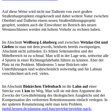
Auf diese Weise wird nicht nur Dalheim von zwei großen
Straßenbauprojekten eingekesselt und dabei weitere Natur zwischen
Oberbiel und Dalheim einem neuen Straßenführungsprojekt
geopfert, sondern auch die Einwohner im Bereich des neuen
Westanschlusses werden mit hohem Verkehr zu rechnen haben.
Im Abschnitt
Weilburg-Löhnberg
und zwischen
Wetzlar-Ost und
Gießen
ist man mit dem jeweils, beidseits bereits zweispurigen,
Abschnitt nicht zufrieden: Es fehlen Seitenstreifen und der
Mittelbereich ist zu schmal. Man will in der Lage sein, zeitweise alle
4 Spuren in einer Richtungsfahrbahn führen zu können. Aber der
Platz ist ein Problem. Mindestens 5 neue Brücken oder
Unterführungen sind wahrscheinlich notwendig und für Lahnau
verschlechtert sich evtl. vieles.
Im Abschnitt
Biskirchen-Tiefenbach
ist die
Lahn auf
einer
Strecke von
1 km
im Weg. Man will sie mit dem Argument des
Zwecks der Gewährleistung des ökologischen Ausgleichs und der
Kompensation des verlorenen Retentionsraums einfach verlegen. In
der späteren Renaturierung sieht man kein Problem.
mobil.hessen.de/planung-und-bau/projekte/projekte-nach-