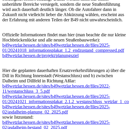
unberührte Bereiche versiegelt, sondern die neue Straßenführung
wird auch dauerhaft deutlich länger. Ob die Autofahrer dann in
Zukunft nicht vielleicht lieber die Abkürzung wählen, erscheint aus
der Erfahrung mit anderen Teilen der B49 nicht unwahrscheinlich.
Offizielle Informationen findet man hier (man beachte die nur kleine
Hochbrückenlücke und alle neuen Straßenbauwerke):
b49wetzlar.hessen.de/sites/b49wetzlar.hessen.de/files/2025-
01/20241018_informationsplakat_1.2_endzustand_compressed.pdf
b49wetzlar.hessen.de/projekt/planungsziel
Hier die geplanten dauerhaften Ersatzverkehrsführungen a) über die
Dill in Richtung Innenstadt (Westanschluss) und b) zwischen
Dalheim und Dillfeld in Richtung Aßlar:
b49wetzlar.hessen.de/sites/b49wetzlar.hessen.de/files/2022-
11/westanschluss_3_5.pdf
b49wetzlar.hessen.de/sites/b49wetzlar.hessen.de/files/2025-
01/20241021_informationsplakat_2.1.2_westanschluss_wetzlar_1_co
b49wetzlar.hessen.de/sites/b49wetzlar.hessen.de/files/2025-
02/asdalheim-planung_02_2025.pdf
sowie Istzustand:
b49wetzlar.hessen.de/sites/b49wetzlar.hessen.de/files/2025-
02/asdalheim-bestand_02_2025.pdf