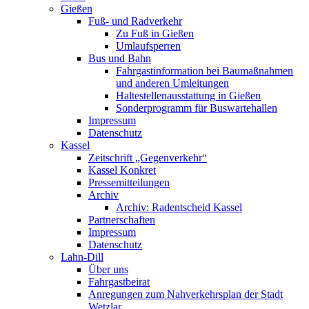
Gießen
Fuß- und Radverkehr
Zu Fuß in Gießen
Umlaufsperren
Bus und Bahn
Fahrgastinformation bei Baumaßnahmen
und anderen Umleitungen
Haltestellenausstattung in Gießen
Sonderprogramm für Buswartehallen
Impressum
Datenschutz
Kassel
Zeitschrift „Gegenverkehr“
Kassel Konkret
Pressemitteilungen
Archiv
Archiv: Radentscheid Kassel
Partnerschaften
Impressum
Datenschutz
Lahn-Dill
Über uns
Fahrgastbeirat
Anregungen zum Nahverkehrsplan der Stadt
Wetzlar