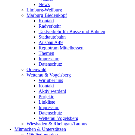
News
Limburg-Weilburg
Marburg-Biedenkopf
Kontakt
Radverkehr
Taktverkehr für Busse und Bahnen
Stadtautobahn
Ausbau A49
Regiotram Mittelhessen
Themen
Impressum
Datenschutz
Odenwald
Wetterau & Vogelsberg
Wir über uns
Kontakt
Aktiv werden!
Projekte
Linkliste
Impressum
Datenschutz
Wetterau-Vogelsberg
Wiesbaden & Rheingau-Taunus
Mitmachen & Unterstützen
Mitglied werden