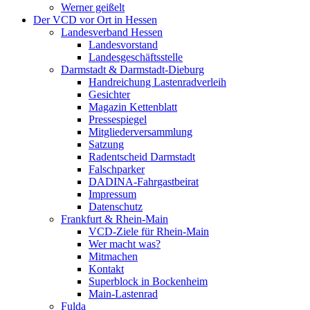
Werner geißelt
Der VCD vor Ort in Hessen
Landesverband Hessen
Landesvorstand
Landesgeschäftsstelle
Darmstadt & Darmstadt-Dieburg
Handreichung Lastenradverleih
Gesichter
Magazin Kettenblatt
Pressespiegel
Mitgliederversammlung
Satzung
Radentscheid Darmstadt
Falschparker
DADINA-Fahrgastbeirat
Impressum
Datenschutz
Frankfurt & Rhein-Main
VCD-Ziele für Rhein-Main
Wer macht was?
Mitmachen
Kontakt
Superblock in Bockenheim
Main-Lastenrad
Fulda