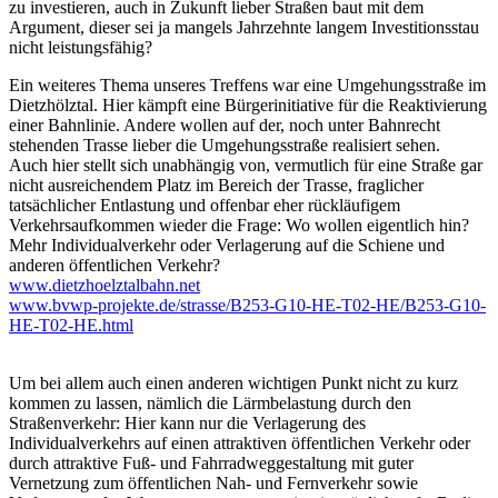
zu investieren, auch in Zukunft lieber Straßen baut mit dem
Argument, dieser sei ja mangels Jahrzehnte langem Investitionsstau
nicht leistungsfähig?
Ein weiteres Thema unseres Treffens war eine Umgehungsstraße im
Dietzhölztal. Hier kämpft eine Bürgerinitiative für die Reaktivierung
einer Bahnlinie. Andere wollen auf der, noch unter Bahnrecht
stehenden Trasse lieber die Umgehungsstraße realisiert sehen.
Auch hier stellt sich unabhängig von, vermutlich für eine Straße gar
nicht ausreichendem Platz im Bereich der Trasse, fraglicher
tatsächlicher Entlastung und offenbar eher rückläufigem
Verkehrsaufkommen wieder die Frage: Wo wollen eigentlich hin?
Mehr Individualverkehr oder Verlagerung auf die Schiene und
anderen öffentlichen Verkehr?
www.dietzhoelztalbahn.net
www.bvwp-projekte.de/strasse/B253-G10-HE-T02-HE/B253-G10-
HE-T02-HE.html
Um bei allem auch einen anderen wichtigen Punkt nicht zu kurz
kommen zu lassen, nämlich die Lärmbelastung durch den
Straßenverkehr: Hier kann nur die Verlagerung des
Individualverkehrs auf einen attraktiven öffentlichen Verkehr oder
durch attraktive Fuß- und Fahrradweggestaltung mit guter
Vernetzung zum öffentlichen Nah- und Fernverkehr sowie