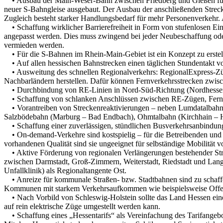
• Ausbau der Main-Weser-Bahn zwischen Friedberg und Gießen für d
neuer S-Bahngleise ausgebaut. Der Ausbau der anschließenden Strecke
Zugleich besteht starker Handlungsbedarf für mehr Personenverkehr.
• Schaffung wirklicher Barrierefreiheit in Form von stufenlosen Ein
angepasst werden. Dies muss zwingend bei jeder Neubeschaffung oder
vermieden werden.
• Für die S-Bahnen im Rhein-Main-Gebiet ist ein Konzept zu erstell
• Auf allen hessischen Bahnstrecken einen täglichen Stundentakt v
• Ausweitung des schnellen Regionalverkehrs: RegionalExpress-Züge
Nachbarländern herstellen. Dafür können Fernverkehrsstrecken zwis
• Durchbindung von RE-Linien in Nord-Süd-Richtung (Nordhessen / 
• Schaffung von schlanken Anschlüssen zwischen RE-Zügen, Fern
• Vorantreiben von Streckenreaktivierungen – neben Lumdatalbahn,
Salzbödebahn (Marburg – Bad Endbach), Ohmtalbahn (Kirchhain – Ho
• Schaffung einer zuverlässigen, stündlichen Busverkehrsanbindun
• On-demand-Verkehre sind kostspielig – für die Betreibenden und di
vorhandenen Qualität sind sie ungeeignet für selbständige Mobilität
• Aktive Förderung von regionalen Verlängerungen bestehender Str
zwischen Darmstadt, Groß-Zimmern, Weiterstadt, Riedstadt und Lang
Unfallklinik) als Regionaltangente Ost.
• Anreize für kommunale Straßen- bzw. Stadtbahnen sind zu schaffen
Kommunen mit starkem Verkehrsaufkommen wie beispielsweise Off
• Nach Vorbild von Schleswig-Holstein sollte das Land Hessen eine 
auf rein elektrische Züge umgestellt werden kann.
• Schaffung eines „Hessentarifs“ als Vereinfachung des Tarifange