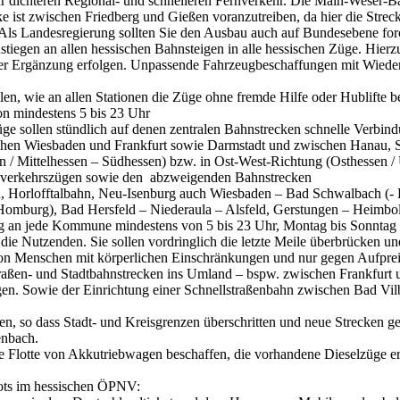
ichteren Regional- und schnelleren Fernverkehr. Die Main-Weser-Bah
 ist zwischen Friedberg und Gießen voranzutreiben, da hier die Strec
 Als Landesregierung sollten Sie den Ausbau auch auf Bundesebene for
stiegen an allen hessischen Bahnsteigen in alle hessischen Züge. Hie
 Ergänzung erfolgen. Unpassende Fahrzeugbeschaffungen mit Wiederein
en, wie an allen Stationen die Züge ohne fremde Hilfe oder Hublifte 
on mindestens 5 bis 23 Uhr
 sollen stündlich auf denen zentralen Bahnstrecken schnelle Verbin
chen Wiesbaden und Frankfurt sowie Darmstadt und zwischen Hanau, S
Mittelhessen – Südhessen) bzw. in Ost-West-Richtung (Osthessen / 
verkehrszügen sowie den abzweigenden Bahnstrecken
 Horlofftalbahn, Neu-Isenburg auch Wiesbaden – Bad Schwalbach (- 
mburg), Bad Hersfeld – Niederaula – Alsfeld, Gerstungen – Heimbol
g an jede Kommune mindestens von 5 bis 23 Uhr, Montag bis Sonntag
e Nutzenden. Sie sollen vordringlich die letzte Meile überbrücken und
 von Menschen mit körperlichen Einschränkungen und nur gegen Aufprei
aßen- und Stadtbahnstrecken ins Umland – bspw. zwischen Frankfurt 
en. Sowie der Einrichtung einer Schnellstraßenbahn zwischen Bad Vi
, so dass Stadt- und Kreisgrenzen überschritten und neue Strecken ge
enbach.
Flotte von Akkutriebwagen beschaffen, die vorhandene Dieselzüge erse
bots im hessischen ÖPNV: