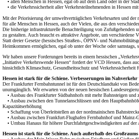
• allen Menschen in Hessen, egal ob auf dem Land oder in der Stadt,
• die Verkehrssicherheit aller Verkehrsteilnehmenden in Hessen mi
Mit der Priorisierung der umweltverträglichen Verkehrsarten und der
für alle Menschen in Hessen, auch der Vielen, die aus den verschied
Die bisherige infrastrukturelle Benachteiligung von Zufußgehenden un
zu gestalten. Auch braucht es attraktive Angebote, um verschiedene 
Statt dreier Gesetze (hessisches Straßen-, ÖPNV- und Nahmobilitätsge
Heimkommen ermöglichen, egal ob unter der Woche oder samstags, s
Wir haben unsere Forderungen bereits in einem hessischen „Verkehrs
„Initiative Verkehrswende Hessen“ fordert der VCD Hessen, dass au
hinsichtlich Klimaschutz, Gesundheitsschutz und Verkehrssicherheit 
Hessen ist stark für die Schiene. Verbesserungen im Nahverkehr
Der Frankfurter Fernbahntunnel ist für den Deutschlandtakt von Bed
unumgänglich. Wir erwarten von der neuen hessischen Landesregier
• Ausbau des Frankfurter Südbahnhofs mit mehr Bahnsteigen und z
• Ausbau zwischen den Tunnelanschlüssen und den Hauptbahnhöfen 
Kapazitätserhöhung
• Schaffung von Überleitstellen an der nordmainischen Bahnstrecke
• Ausbau zwischen Frankfurt-Flughafen Fernbahnhof und Mainz-Gust
• Umbau Hanaus für höhere Durchfahrtgeschwindigkeiten auf der Ach
Hessen ist stark für die Schiene. Auch außerhalb des Großraums