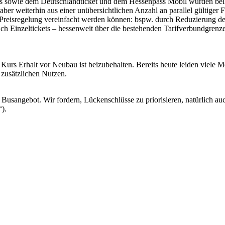
s sowie dem Deutschlandticket und dem Hessenpass Mobil wurden belie
 weiterhin aus einer unübersichtlichen Anzahl an parallel gültiger F
der Preisregelung vereinfacht werden können: bspw. durch Reduzierung
auch Einzeltickets – hessenweit über die bestehenden Tarifverbundgrenz
r Kurs Erhalt vor Neubau ist beizubehalten. Bereits heute leiden viel
zusätzlichen Nutzen.
Busangebot. Wir fordern, Lückenschlüsse zu priorisieren, natürlich auc
).