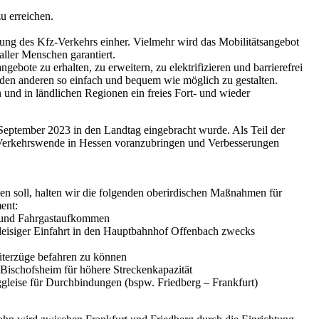
u erreichen.
rung des Kfz-Verkehrs einher. Vielmehr wird das Mobilitätsangebot
ller Menschen garantiert.
bote zu erhalten, zu erweitern, zu elektrifizieren und barrierefrei
 den anderen so einfach und bequem wie möglich zu gestalten.
 und in ländlichen Regionen ein freies Fort- und wieder
September 2023 in den Landtag eingebracht wurde. Als Teil der
e Verkehrswende in Hessen voranzubringen und Verbesserungen
en soll, halten wir die folgenden oberirdischen Maßnahmen für
ent:
e und Fahrgastaufkommen
isiger Einfahrt in den Hauptbahnhof Offenbach zwecks
üterzüge befahren zu können
ischofsheim für höhere Streckenkapazität
leise für Durchbindungen (bspw. Friedberg – Frankfurt)