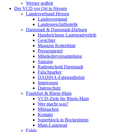
Werner geißelt
Der VCD vor Ort in Hessen
Landesverband Hessen
Landesvorstand
Landesgeschäftsstelle
Darmstadt & Darmstadt-Dieburg
Handreichung Lastenradverleih
Gesichter
Magazin Kettenblatt
Pressespiegel
Mitgliederversammlung
Satzung
Radentscheid Darmstadt
Falschparker
DADINA-Fahrgastbeirat
Impressum
Datenschutz
Frankfurt & Rhein-Main
VCD-Ziele für Rhein-Main
Wer macht was?
Mitmachen
Kontakt
Superblock in Bockenheim
Main-Lastenrad
Fulda