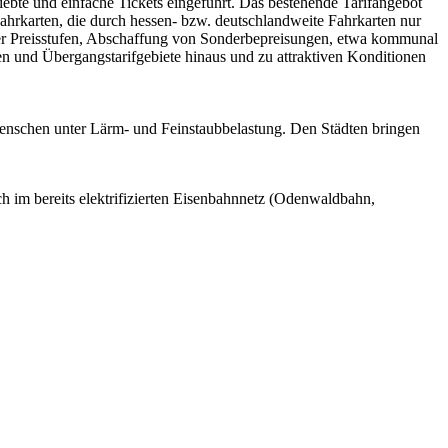
bte und einfache Tickets eingeführt. Das bestehende Tarifangebot
ahrkarten, die durch hessen- bzw. deutschlandweite Fahrkarten nur
 der Preisstufen, Abschaffung von Sonderbepreisungen, etwa kommunal
en und Übergangstarifgebiete hinaus und zu attraktiven Konditionen
e Menschen unter Lärm- und Feinstaubbelastung. Den Städten bringen
h im bereits elektrifizierten Eisenbahnnetz (Odenwaldbahn,