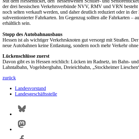
Mit dem Hessenticket, den hessenweiten Schüler- und Seniorenticket
der drei hessischen Verkehrsverbünde NVV, RMV und VRN besteht aber
noch selten verkauft werden, und daher deutlich reduziert oder in 
subventionierter Fahrkarten. Im Gegenzug sollten alle Fahrkarten – 
erhältlich sein.
Stopp des Autobahnausbaus
Hessen ist als wichtiger Verkehrsknoten gut versorgt mit Straßen. De
neue Autobahnen keine Entlastung, sondern noch mehr Verkehr ohne 
Lückenschlüsse zuerst
Davon gibt es in Hessen reichlich: Lücken im Radnetz, im Bahn- und 
Lahntalbahn, Vogelsbergbahn, Dreieichbahn, „Stockheimer Lieschen“
zurück
Landesvorstand
Landesgeschäftsstelle