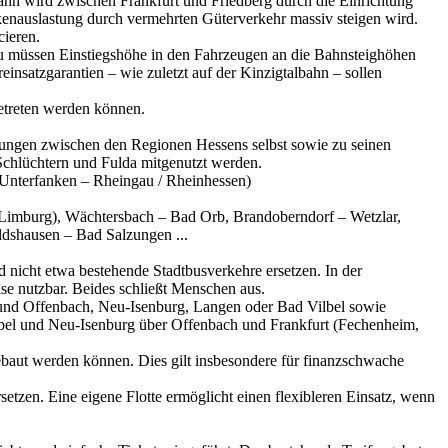
n wird zwischen Frankfurt und Friedberg durch die Einrichtung
kenauslastung durch vermehrten Güterverkehr massiv steigen wird.
cieren.
rzu müssen Einstiegshöhe in den Fahrzeugen an die Bahnsteighöhen
satzgarantien – wie zuletzt auf der Kinzigtalbahn – sollen
betreten werden können.
dungen zwischen den Regionen Hessens selbst sowie zu seinen
chlüchtern und Fulda mitgenutzt werden.
Unterfanken – Rheingau / Rheinhessen)
Limburg), Wächtersbach – Bad Orb, Brandoberndorf – Wetzlar,
dshausen – Bad Salzungen ...
 nicht etwa bestehende Stadtbusverkehre ersetzen. In der
se nutzbar. Beides schließt Menschen aus.
und Offenbach, Neu-Isenburg, Langen oder Bad Vilbel sowie
lbel und Neu-Isenburg über Offenbach und Frankfurt (Fechenheim,
baut werden können. Dies gilt insbesondere für finanzschwache
tzen. Eine eigene Flotte ermöglicht einen flexibleren Einsatz, wenn