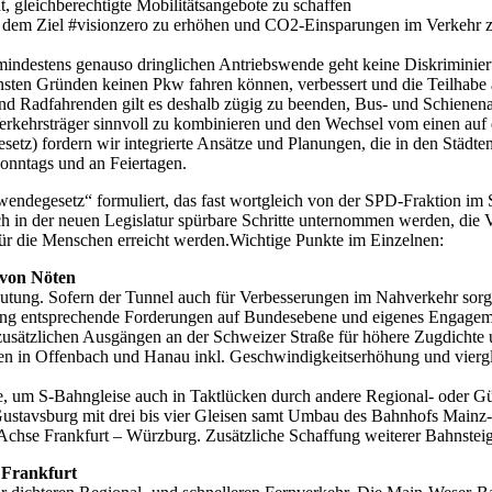
 gleichberechtigte Mobilitätsangebote zu schaffen
t dem Ziel #visionzero zu erhöhen und CO2-Einsparungen im Verkehr z
 mindestens genauso dringlichen Antriebswende geht keine Diskriminie
ensten Gründen keinen Pkw fahren können, verbessert und die Teilhabe a
d Radfahrenden gilt es deshalb zügig zu beenden, Bus- und Schienenange
Verkehrsträger sinnvoll zu kombinieren und den Wechsel vom einen auf
setz) fordern wir integrierte Ansätze und Planungen, die in den Städten
onntags und an Feiertagen.
wendegesetz“ formuliert, das fast wortgleich von der SPD-Fraktion im 
ch in der neuen Legislatur spürbare Schritte unternommen werden, di
für die Menschen erreicht werden.Wichtige Punkte im Einzelnen:
 von Nöten
eutung. Sofern der Tunnel auch für Verbesserungen im Nahverkehr sorg
ung entsprechende Forderungen auf Bundesebene und eigenes Engagem
usätzlichen Ausgängen an der Schweizer Straße für höhere Zugdicht
in Offenbach und Hanau inkl. Geschwindigkeitserhöhung und viergle
, um S-Bahngleise auch in Taktlücken durch andere Regional- oder G
avsburg mit drei bis vier Gleisen samt Umbau des Bahnhofs Mainz-B
se Frankfurt – Würzburg. Zusätzliche Schaffung weiterer Bahnsteigg
 Frankfurt