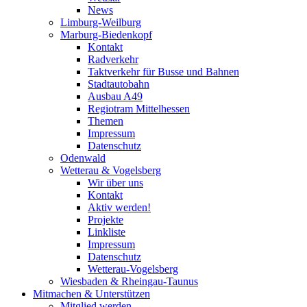
News
Limburg-Weilburg
Marburg-Biedenkopf
Kontakt
Radverkehr
Taktverkehr für Busse und Bahnen
Stadtautobahn
Ausbau A49
Regiotram Mittelhessen
Themen
Impressum
Datenschutz
Odenwald
Wetterau & Vogelsberg
Wir über uns
Kontakt
Aktiv werden!
Projekte
Linkliste
Impressum
Datenschutz
Wetterau-Vogelsberg
Wiesbaden & Rheingau-Taunus
Mitmachen & Unterstützen
Mitglied werden