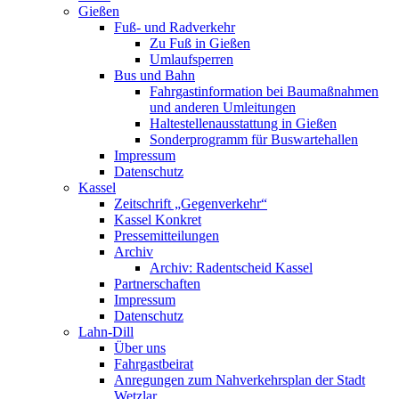
Gießen
Fuß- und Radverkehr
Zu Fuß in Gießen
Umlaufsperren
Bus und Bahn
Fahrgastinformation bei Baumaßnahmen
und anderen Umleitungen
Haltestellenausstattung in Gießen
Sonderprogramm für Buswartehallen
Impressum
Datenschutz
Kassel
Zeitschrift „Gegenverkehr“
Kassel Konkret
Pressemitteilungen
Archiv
Archiv: Radentscheid Kassel
Partnerschaften
Impressum
Datenschutz
Lahn-Dill
Über uns
Fahrgastbeirat
Anregungen zum Nahverkehrsplan der Stadt
Wetzlar