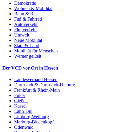
Demokratie
Wohnen & Mobilität
Bahn & Bus
Fuß & Fahrrad
Autoverkehr
Flugverkehr
Umwelt
Neue Mobilität
Stadt & Land
Mobilität für Menschen
Werner geißelt
Der VCD vor Ort in Hessen
Landesverband Hessen
Darmstadt & Darmstadt-Dieburg
Frankfurt & Rhein-Main
Fulda
Gießen
Kassel
Lahn-Dill
Limburg-Weilburg
Marburg-Biedenkopf
Odenwald