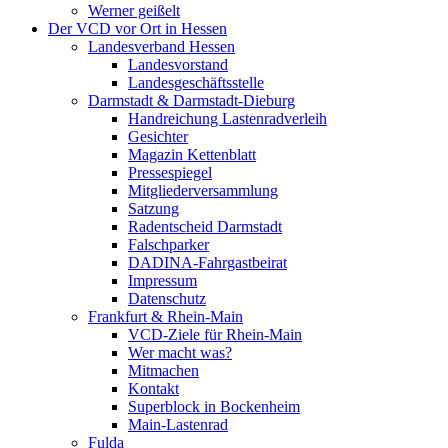
Werner geißelt
Der VCD vor Ort in Hessen
Landesverband Hessen
Landesvorstand
Landesgeschäftsstelle
Darmstadt & Darmstadt-Dieburg
Handreichung Lastenradverleih
Gesichter
Magazin Kettenblatt
Pressespiegel
Mitgliederversammlung
Satzung
Radentscheid Darmstadt
Falschparker
DADINA-Fahrgastbeirat
Impressum
Datenschutz
Frankfurt & Rhein-Main
VCD-Ziele für Rhein-Main
Wer macht was?
Mitmachen
Kontakt
Superblock in Bockenheim
Main-Lastenrad
Fulda