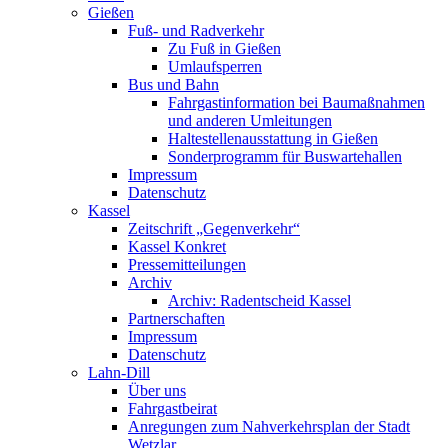
Gießen
Fuß- und Radverkehr
Zu Fuß in Gießen
Umlaufsperren
Bus und Bahn
Fahrgastinformation bei Baumaßnahmen
und anderen Umleitungen
Haltestellenausstattung in Gießen
Sonderprogramm für Buswartehallen
Impressum
Datenschutz
Kassel
Zeitschrift „Gegenverkehr“
Kassel Konkret
Pressemitteilungen
Archiv
Archiv: Radentscheid Kassel
Partnerschaften
Impressum
Datenschutz
Lahn-Dill
Über uns
Fahrgastbeirat
Anregungen zum Nahverkehrsplan der Stadt
Wetzlar