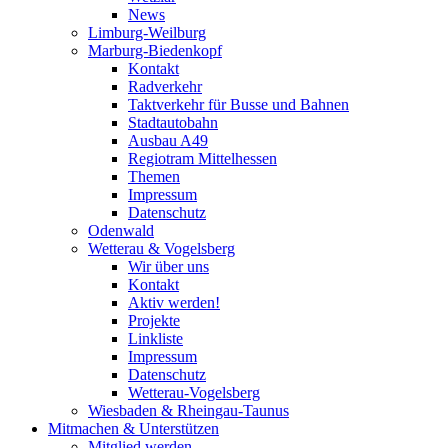
News
Limburg-Weilburg
Marburg-Biedenkopf
Kontakt
Radverkehr
Taktverkehr für Busse und Bahnen
Stadtautobahn
Ausbau A49
Regiotram Mittelhessen
Themen
Impressum
Datenschutz
Odenwald
Wetterau & Vogelsberg
Wir über uns
Kontakt
Aktiv werden!
Projekte
Linkliste
Impressum
Datenschutz
Wetterau-Vogelsberg
Wiesbaden & Rheingau-Taunus
Mitmachen & Unterstützen
Mitglied werden