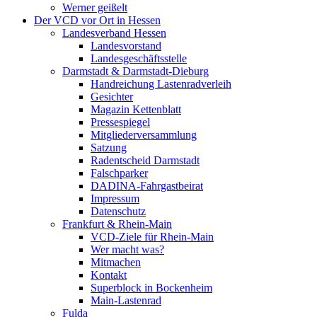
Werner geißelt
Der VCD vor Ort in Hessen
Landesverband Hessen
Landesvorstand
Landesgeschäftsstelle
Darmstadt & Darmstadt-Dieburg
Handreichung Lastenradverleih
Gesichter
Magazin Kettenblatt
Pressespiegel
Mitgliederversammlung
Satzung
Radentscheid Darmstadt
Falschparker
DADINA-Fahrgastbeirat
Impressum
Datenschutz
Frankfurt & Rhein-Main
VCD-Ziele für Rhein-Main
Wer macht was?
Mitmachen
Kontakt
Superblock in Bockenheim
Main-Lastenrad
Fulda