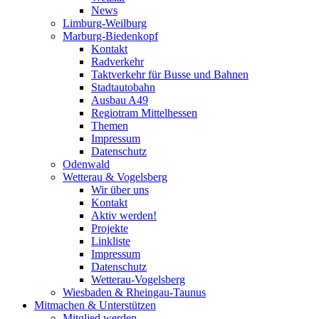
News
Limburg-Weilburg
Marburg-Biedenkopf
Kontakt
Radverkehr
Taktverkehr für Busse und Bahnen
Stadtautobahn
Ausbau A49
Regiotram Mittelhessen
Themen
Impressum
Datenschutz
Odenwald
Wetterau & Vogelsberg
Wir über uns
Kontakt
Aktiv werden!
Projekte
Linkliste
Impressum
Datenschutz
Wetterau-Vogelsberg
Wiesbaden & Rheingau-Taunus
Mitmachen & Unterstützen
Mitglied werden