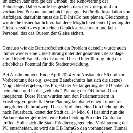
Im letzten Jahr erfolgte der Umbau, die Renovierung der
Bahnsteige. Dabei wurde festgestellt, dass der Untergrund im
vorhandene Personentunnel nicht geeignet ist für die Installation von
Aufzügen, daraufhin muss die DB InfaGo neu planen. Gleichzeitig
wurde die bisher baulich vorhandene Möglichkeit einer Querung der
Gleise zerstört - es gibt keinen Gepäckservice mehr und kein
Personal, das das Queren der Gleise sichert.
Genauso wie die Barrierefreiheit ein Problem darstellt wurde auch
immer wieder eine Unterführung unter der gesamten Gleisanlage
zum Ortsteil Fauerbach diskutiert. Diese Unterführung birgt ein
erhebliches Potential für die Stadtentwicklung.
Bei Abstimmungen Ende April 2024 zum Ausbau der S6 und zur
Vorbereitung des o.g. zweiten Bauabschnitts hat sich die (letzte)
Möglichkeit ergeben, das Projekt der Verlängerung der PU näher zu
betrachten und in die „zeitnahe“ Planung der DB InfraGO zu
integrieren. Diese Pläne wurden nun den Parlamentariern in
Friedberg vorgestellt. Diese Planung beinhaltet einen Tunnel mit
integriertem Fahrradweg. Dieses Vorhaben eine Durchleitung bis
nach Fauerbach, kostet der Stadt ca. 14 Mio. €. Hier sind nun die
Parlamentarier gefordert, eine Entscheidung Pro oder Contra zu
treffen. Sollte sich die Stadt Friedberg gegen eine Verlängerung der
PU entscheiden, so wird die DB InfraGo den vorhandenen Tunnel