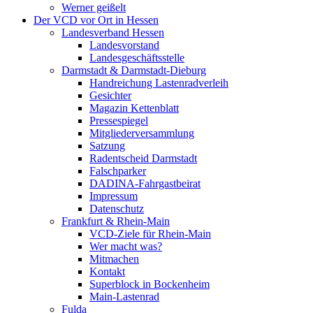
Werner geißelt
Der VCD vor Ort in Hessen
Landesverband Hessen
Landesvorstand
Landesgeschäftsstelle
Darmstadt & Darmstadt-Dieburg
Handreichung Lastenradverleih
Gesichter
Magazin Kettenblatt
Pressespiegel
Mitgliederversammlung
Satzung
Radentscheid Darmstadt
Falschparker
DADINA-Fahrgastbeirat
Impressum
Datenschutz
Frankfurt & Rhein-Main
VCD-Ziele für Rhein-Main
Wer macht was?
Mitmachen
Kontakt
Superblock in Bockenheim
Main-Lastenrad
Fulda