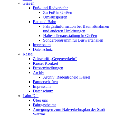
Gießen
Fuß- und Radverkehr
Zu Fuß in Gießen
Umlaufsperren
Bus und Bahn
Fahrgastinformation bei Baumaßnahmen
und anderen Umleitungen
Haltestellenausstattung in Gießen
Sonderprogramm für Buswartehallen
Impressum
Datenschutz
Kassel
Zeitschrift „Gegenverkehr“
Kassel Konkret
Pressemitteilungen
Archiv
Archiv: Radentscheid Kassel
Partnerschaften
Impressum
Datenschutz
Lahn-Dill
Über uns
Fahrgastbeirat
Anregungen zum Nahverkehrsplan der Stadt
Wetzlar