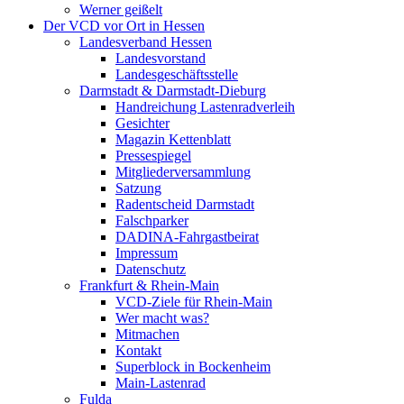
Werner geißelt
Der VCD vor Ort in Hessen
Landesverband Hessen
Landesvorstand
Landesgeschäftsstelle
Darmstadt & Darmstadt-Dieburg
Handreichung Lastenradverleih
Gesichter
Magazin Kettenblatt
Pressespiegel
Mitgliederversammlung
Satzung
Radentscheid Darmstadt
Falschparker
DADINA-Fahrgastbeirat
Impressum
Datenschutz
Frankfurt & Rhein-Main
VCD-Ziele für Rhein-Main
Wer macht was?
Mitmachen
Kontakt
Superblock in Bockenheim
Main-Lastenrad
Fulda