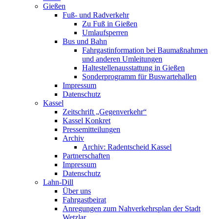
Gießen
Fuß- und Radverkehr
Zu Fuß in Gießen
Umlaufsperren
Bus und Bahn
Fahrgastinformation bei Baumaßnahmen
und anderen Umleitungen
Haltestellenausstattung in Gießen
Sonderprogramm für Buswartehallen
Impressum
Datenschutz
Kassel
Zeitschrift „Gegenverkehr“
Kassel Konkret
Pressemitteilungen
Archiv
Archiv: Radentscheid Kassel
Partnerschaften
Impressum
Datenschutz
Lahn-Dill
Über uns
Fahrgastbeirat
Anregungen zum Nahverkehrsplan der Stadt
Wetzlar