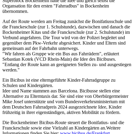
Superblock Bockenheim hatte die Idee und gleich selbst die
Organsation für den ersten "Fahrradbus" in Bockenheim
übernommen.
Auf der Route werden am Freitag zunächst die Bonifatiusschule und
die Franckeschule (zur 1. Schulstunde), dazwischen und danach die
Bockenheimer Kitas und die Franckeschule (zur 2. Schulstunde) im
Verbund angefahren. Die Tour wird von der Polizei begleitet und
gegenüber dem Pkw-Verkehr abgesichert. Kinder und Eltern sind
gemeinsam auf der Fahrbahn unterwegs.
"Wir fahren als Gruppe wie ein Bus aus Fahrrädern", erläutert
Sebastian Kotek (VCD Rhein-Main) die Idee des Bicibuses.
"Entlang der Route kann an geeigneten Stellen zu- und ausgestiegen
werden."
Ein Bicibus ist eine elterngeführte Kinder-Fahrradgruppe zu
Schulen und Kindergärten.
Idee und Name stammen aus Barcelona. Bicibusse stellen eine
Alternative zu Elterntaxis dar. Sie sind eine von Oberbürgermeister
Mike Josef unterstützte und vom Bundesverkehrsministerium mit
dem Deutschen Fahrradpreis 2024 ausgezeichnete Idee, Kinder
frühzeitig in ihrer eigenständigen, aktiven Mobilität zu fördern.
Die Bockenheimer Bicibus-Route steuert die Bonifatius- und die
Franckeschule sowie eine Vielzahl an Kindergärten an.Weitere
Informationen finden Sie hier:
www.bicibus.de/Frankfurt