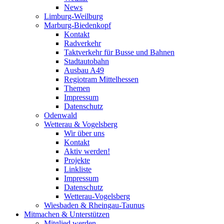
News
Limburg-Weilburg
Marburg-Biedenkopf
Kontakt
Radverkehr
Taktverkehr für Busse und Bahnen
Stadtautobahn
Ausbau A49
Regiotram Mittelhessen
Themen
Impressum
Datenschutz
Odenwald
Wetterau & Vogelsberg
Wir über uns
Kontakt
Aktiv werden!
Projekte
Linkliste
Impressum
Datenschutz
Wetterau-Vogelsberg
Wiesbaden & Rheingau-Taunus
Mitmachen & Unterstützen
Mitglied werden