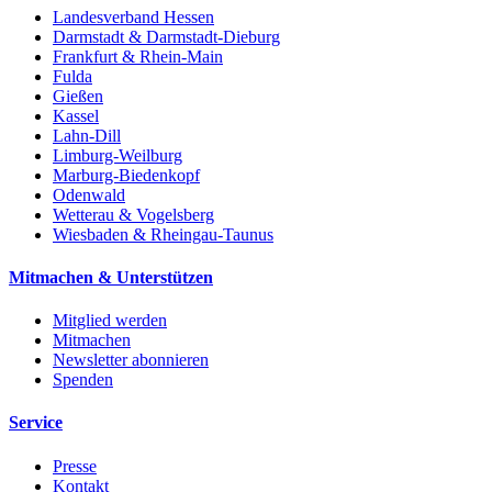
Landesverband Hessen
Darmstadt & Darmstadt-Dieburg
Frankfurt & Rhein-Main
Fulda
Gießen
Kassel
Lahn-Dill
Limburg-Weilburg
Marburg-Biedenkopf
Odenwald
Wetterau & Vogelsberg
Wiesbaden & Rheingau-Taunus
Mitmachen & Unterstützen
Mitglied werden
Mitmachen
Newsletter abonnieren
Spenden
Service
Presse
Kontakt