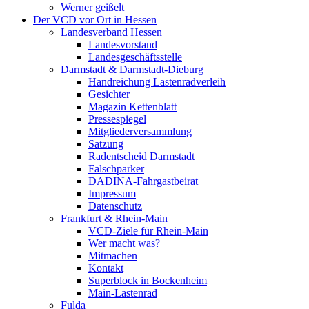
Werner geißelt
Der VCD vor Ort in Hessen
Landesverband Hessen
Landesvorstand
Landesgeschäftsstelle
Darmstadt & Darmstadt-Dieburg
Handreichung Lastenradverleih
Gesichter
Magazin Kettenblatt
Pressespiegel
Mitgliederversammlung
Satzung
Radentscheid Darmstadt
Falschparker
DADINA-Fahrgastbeirat
Impressum
Datenschutz
Frankfurt & Rhein-Main
VCD-Ziele für Rhein-Main
Wer macht was?
Mitmachen
Kontakt
Superblock in Bockenheim
Main-Lastenrad
Fulda