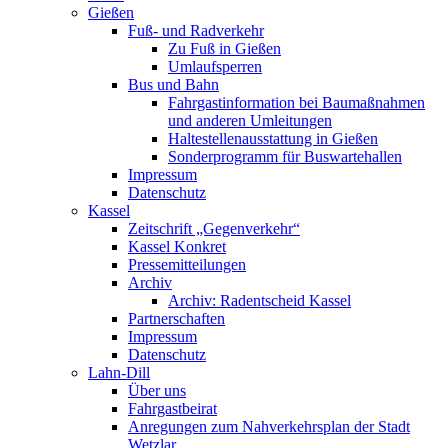
Gießen
Fuß- und Radverkehr
Zu Fuß in Gießen
Umlaufsperren
Bus und Bahn
Fahrgastinformation bei Baumaßnahmen
und anderen Umleitungen
Haltestellenausstattung in Gießen
Sonderprogramm für Buswartehallen
Impressum
Datenschutz
Kassel
Zeitschrift „Gegenverkehr“
Kassel Konkret
Pressemitteilungen
Archiv
Archiv: Radentscheid Kassel
Partnerschaften
Impressum
Datenschutz
Lahn-Dill
Über uns
Fahrgastbeirat
Anregungen zum Nahverkehrsplan der Stadt
Wetzlar