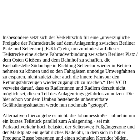
Insbesondere setzt sich der Verkehrsclub für eine „unverzügliche
Freigabe der Fahrradstraße auf dem Anlagenring zwischen Berliner
Platz und Selterstor („E-Klo“) ein, um zumindest auf dieser
Teilstrecke eine sichere Fahrradverbindung zwischen Berliner Platz /
dem Osten Gießens und dem Bahnhof zu schaffen, die
Bushaltestelle Südanlage in Richtung Selterstor wieder in Betrieb
nehmen zu können und so den Fahrgästen unnötige Umwegfahrten
zu ersparen, nicht zuletzt aber auch die innere Fahrspur den
Rettungsfahrzeugen wieder zugänglich zu machen.“ Der VCD
verweist darauf, dass es Radlerinnen und Radlern derzeit nicht
möglich sei, diesen Teil des Anlagenrings gefahrlos zu nutzen. Die
hier schon vor dem Umbau bestehende unbestreitbare
Gefährdungssituation werde nun nochmals "getoppt".
Alternativen hierzu gebe es nicht: die Johannesstraße – ohnehin nur
ein kurzes Teilstück parallel zum Anlagenring - sei mit
Parksuchverkehr hoch belastet, der Seltersweg Fußgängerzone und
der Marktplatz ein gefährliches Nadelöhr, in dem sich in hoher
Frequenz Busse begegnen und einen schmalen Korridor bilden,