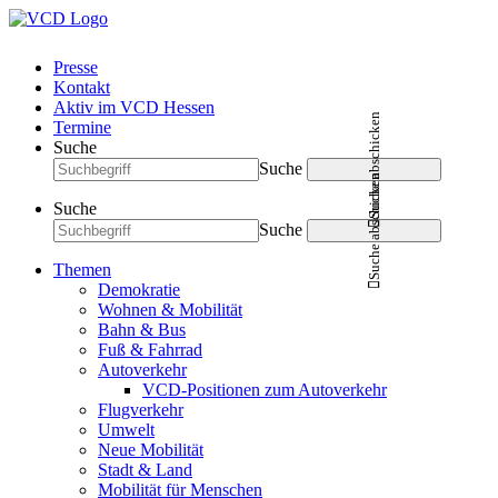
Presse
Kontakt
Aktiv im VCD Hessen
Suche abschicken
Termine
Suche
Suche
Suche abschicken
Suche
Suche
Themen
Demokratie
Wohnen & Mobilität
Bahn & Bus
Fuß & Fahrrad
Autoverkehr
VCD-Positionen zum Autoverkehr
Flugverkehr
Umwelt
Neue Mobilität
Stadt & Land
Mobilität für Menschen