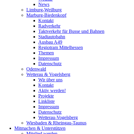
News
Limburg-Weilburg
Marburg-Biedenkopf
Kontakt
Radverkehr
Taktverkehr für Busse und Bahnen
Stadtautobahn
Ausbau A49
Regiotram Mittelhessen
Themen
Impressum
Datenschutz
Odenwald
Wetterau & Vogelsberg
Wir über uns
Kontakt
Aktiv werden!
Projekte
Linkliste
Impressum
Datenschutz
Wetterau-Vogelsberg
Wiesbaden & Rheingau-Taunus
Mitmachen & Unterstützen
Mitglied werden