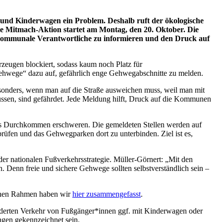
und Kinderwagen ein Problem. Deshalb ruft der ökologische
e Mitmach-Aktion startet am Montag, den 20. Oktober. Die
 kommunale Verantwortliche zu informieren und den Druck auf
zeugen blockiert, sodass kaum noch Platz für
Gehwege“ dazu auf, gefährlich enge Gehwegabschnitte zu melden.
esonders, wenn man auf die Straße ausweichen muss, weil man mit
ssen, sind gefährdet. Jede Meldung hilft, Druck auf die Kommunen
s Durchkommen erschweren. Die gemeldeten Stellen werden auf
fen und das Gehwegparken dort zu unterbinden. Ziel ist es,
er nationalen Fußverkehrsstrategie. Müller-Görnert: „Mit den
 Denn freie und sichere Gehwege sollten selbstverständlich sein –
ichen Rahmen haben wir
hier zusammengefasst
.
nderten Verkehr von Fußgänger*innen ggf. mit Kinderwagen oder
gen gekennzeichnet sein.