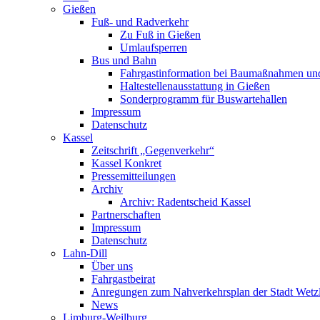
Gießen
Fuß- und Radverkehr
Zu Fuß in Gießen
Umlaufsperren
Bus und Bahn
Fahrgastinformation bei Baumaßnahmen un
Haltestellenausstattung in Gießen
Sonderprogramm für Buswartehallen
Impressum
Datenschutz
Kassel
Zeitschrift „Gegenverkehr“
Kassel Konkret
Pressemitteilungen
Archiv
Archiv: Radentscheid Kassel
Partnerschaften
Impressum
Datenschutz
Lahn-Dill
Über uns
Fahrgastbeirat
Anregungen zum Nahverkehrsplan der Stadt Wetz
News
Limburg-Weilburg