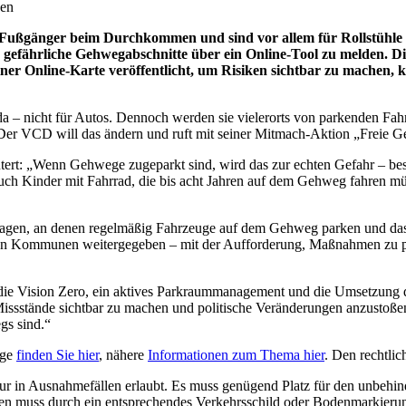
den
Fußgänger beim Durchkommen und sind vor allem für Rollstühle 
efährliche Gehwegabschnitte über ein Online-Tool zu melden. Di
er Online-Karte veröffentlicht, um Risiken sichtbar zu machen,
– nicht für Autos. Dennoch werden sie vielerorts von parkenden Fahr
Der VCD will das ändern und ruft mit seiner Mitmach-Aktion „Freie 
utert: „Wenn Gehwege zugeparkt sind, wird das zur echten Gefahr – b
uch Kinder mit Fahrrad, die bis acht Jahren auf dem Gehweg fahren mü
ragen, an denen regelmäßig Fahrzeuge auf dem Gehweg parken und da
en Kommunen weitergegeben – mit der Aufforderung, Maßnahmen zu prü
 die Vision Zero, ein aktives Parkraummanagement und die Umsetzung d
ssstände sichtbar zu machen und politische Veränderungen anzustoßen.
gs sind.“
ege
finden Sie hier
, nähere
Informationen zum Thema hier
. Den rechtl
r in Ausnahmefällen erlaubt. Es muss genügend Platz für den unbehi
en muss durch ein entsprechendes Verkehrsschild oder Bodenmarkierun