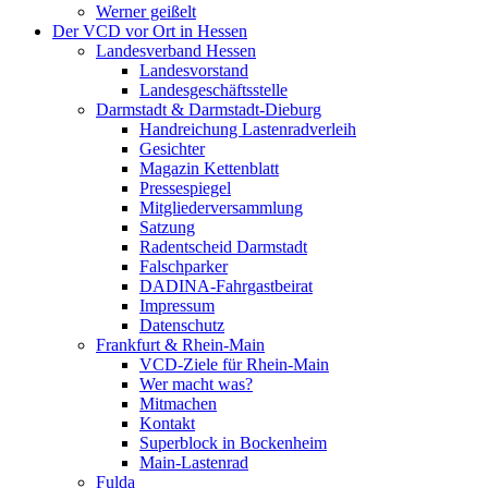
Werner geißelt
Der VCD vor Ort in Hessen
Landesverband Hessen
Landesvorstand
Landesgeschäftsstelle
Darmstadt & Darmstadt-Dieburg
Handreichung Lastenradverleih
Gesichter
Magazin Kettenblatt
Pressespiegel
Mitgliederversammlung
Satzung
Radentscheid Darmstadt
Falschparker
DADINA-Fahrgastbeirat
Impressum
Datenschutz
Frankfurt & Rhein-Main
VCD-Ziele für Rhein-Main
Wer macht was?
Mitmachen
Kontakt
Superblock in Bockenheim
Main-Lastenrad
Fulda