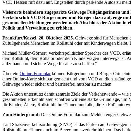
VCD Hessen ruft dazu auf, Engstellen durch parkende Autos zu mel
Vielerorts behindern zugeparkte Gehwege Fußgängerinnen und 
Verkehrsclub VCD Bürgerinnen und Bürger dazu auf, enge und g
gesammelten Meldungen werden nach Abschluss der Aktion in ein
Politik und Verwaltung zu erhöhen.
Frankfurt/Kassel, 20. Oktober 2025.
Gehwege sind für Menschen da 
Zufußgehende,
Menschen im Rollstuhl oder mit Kinderwagen bleibt. 
Michael Müller-Görnert, verkehrspolitischer Sprecher des VCD, erlä
dem Rollstuhl, dem Rollator oder dem Kinderwagen unterwegs ist. A
aufzubauen und sichere Wege für alle zu schaffen.“
Über ein
Online-Formular
können Bürgerinnen und Bürger Orte eint
einer Online-Karte sichtbar gemacht und vom VCD an die zuständig
Gehwege wieder sicher und barrierefrei nutzbar zu machen.
Die Aktion unterstützt damit zentrale Ziele der Verkehrswende – wie
gesammelten Erkenntnissen schaffen wir eine starke Grundlage, um Mi
für Kinder, Ältere, Rollstuhlfahrer*innen und alle, die zu Fuß unterwe
Zum Hintergrund:
Das Online-Formular zum Melden enger Gehw
Laut Straßenverkehrsordnung (StVO) ist das Parken auf Gehwegen nu
Rollstuhlfahrer*innen auch im Begegnungsverkehr bleiben. Das Park