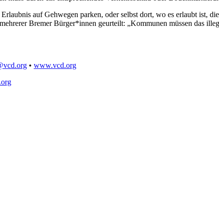
hne Erlaubnis auf Gehwegen parken, oder selbst dort, wo es erlaubt is
e mehrerer Bremer Bürger*innen geurteilt: „Kommunen müssen das ill
@
vcd.org
•
www.vcd.org
.org