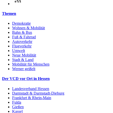
Themen
Demokratie
Wohnen & Mobilität
Bahn & Bus
Fuß & Fahrrad
Autoverkehr
Flugverkehr
Umwelt
Neue Mobilität
Stadt & Land
Mobilität für Menschen
Werner geißelt
Der VCD vor Ort in Hessen
Landesverband Hessen
Darmstadt & Darmstadt-Dieburg
Frankfurt & Rhein-Main
Fulda
Gießen
Kassel