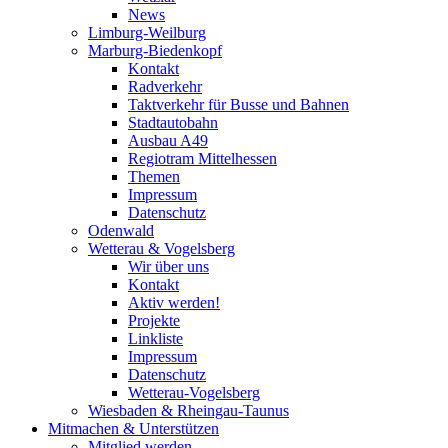
News
Limburg-Weilburg
Marburg-Biedenkopf
Kontakt
Radverkehr
Taktverkehr für Busse und Bahnen
Stadtautobahn
Ausbau A49
Regiotram Mittelhessen
Themen
Impressum
Datenschutz
Odenwald
Wetterau & Vogelsberg
Wir über uns
Kontakt
Aktiv werden!
Projekte
Linkliste
Impressum
Datenschutz
Wetterau-Vogelsberg
Wiesbaden & Rheingau-Taunus
Mitmachen & Unterstützen
Mitglied werden