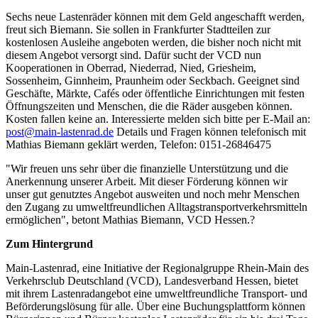
Sechs neue Lastenräder können mit dem Geld angeschafft werden,
freut sich Biemann. Sie sollen in Frankfurter Stadtteilen zur
kostenlosen Ausleihe angeboten werden, die bisher noch nicht mit
diesem Angebot versorgt sind. Dafür sucht der VCD nun
Kooperationen in Oberrad, Niederrad, Nied, Griesheim,
Sossenheim, Ginnheim, Praunheim oder Seckbach. Geeignet sind
Geschäfte, Märkte, Cafés oder öffentliche Einrichtungen mit festen
Öffnungszeiten und Menschen, die die Räder ausgeben können.
Kosten fallen keine an. Interessierte melden sich bitte per E-Mail an:
post@
main-lastenrad.de
Details und Fragen können telefonisch mit
Mathias Biemann geklärt werden, Telefon: 0151-26846475
"Wir freuen uns sehr über die finanzielle Unterstützung und die
Anerkennung unserer Arbeit. Mit dieser Förderung können wir
unser gut genutztes Angebot ausweiten und noch mehr Menschen
den Zugang zu umweltfreundlichen Alltagstransportverkehrsmitteln
ermöglichen", betont Mathias Biemann, VCD Hessen.?
Zum Hintergrund
Main-Lastenrad, eine Initiative der Regionalgruppe Rhein-Main des
Verkehrsclub Deutschland (VCD), Landesverband Hessen, bietet
mit ihrem Lastenradangebot eine umweltfreundliche Transport- und
Beförderungslösung für alle. Über eine Buchungsplattform können