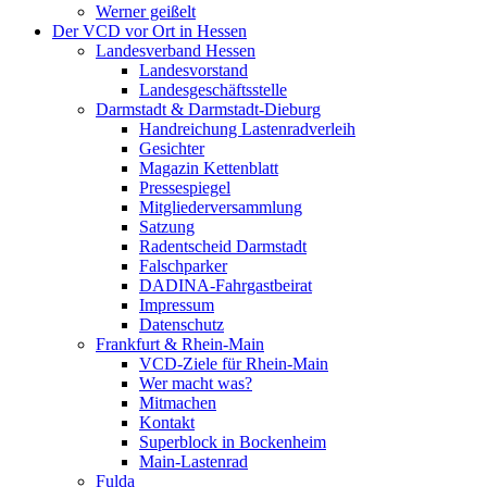
Werner geißelt
Der VCD vor Ort in Hessen
Landesverband Hessen
Landesvorstand
Landesgeschäftsstelle
Darmstadt & Darmstadt-Dieburg
Handreichung Lastenradverleih
Gesichter
Magazin Kettenblatt
Pressespiegel
Mitgliederversammlung
Satzung
Radentscheid Darmstadt
Falschparker
DADINA-Fahrgastbeirat
Impressum
Datenschutz
Frankfurt & Rhein-Main
VCD-Ziele für Rhein-Main
Wer macht was?
Mitmachen
Kontakt
Superblock in Bockenheim
Main-Lastenrad
Fulda