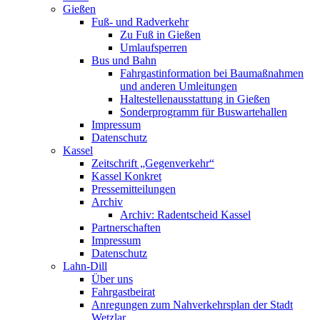
Gießen
Fuß- und Radverkehr
Zu Fuß in Gießen
Umlaufsperren
Bus und Bahn
Fahrgastinformation bei Baumaßnahmen
und anderen Umleitungen
Haltestellenausstattung in Gießen
Sonderprogramm für Buswartehallen
Impressum
Datenschutz
Kassel
Zeitschrift „Gegenverkehr“
Kassel Konkret
Pressemitteilungen
Archiv
Archiv: Radentscheid Kassel
Partnerschaften
Impressum
Datenschutz
Lahn-Dill
Über uns
Fahrgastbeirat
Anregungen zum Nahverkehrsplan der Stadt
Wetzlar