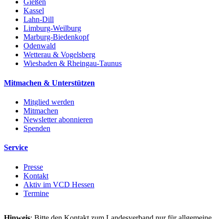
Gießen
Kassel
Lahn-Dill
Limburg-Weilburg
Marburg-Biedenkopf
Odenwald
Wetterau & Vogelsberg
Wiesbaden & Rheingau-Taunus
Mitmachen & Unterstützen
Mitglied werden
Mitmachen
Newsletter abonnieren
Spenden
Service
Presse
Kontakt
Aktiv im VCD Hessen
Termine
Hinweis
: Bitte den Kontakt zum Landesverband nur für allgemeine