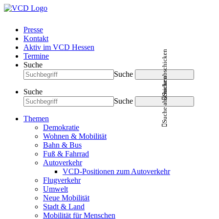
Presse
Kontakt
Aktiv im VCD Hessen
Suche abschicken
Termine
Suche
Suche
Suche abschicken
Suche
Suche
Themen
Demokratie
Wohnen & Mobilität
Bahn & Bus
Fuß & Fahrrad
Autoverkehr
VCD-Positionen zum Autoverkehr
Flugverkehr
Umwelt
Neue Mobilität
Stadt & Land
Mobilität für Menschen