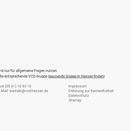
nd nur für allgemeine Fragen nutzen.
 die entsprechende VCD-Gruppe (
passende Gruppe in Hessen finden
).
on (05 61) 10 83 10
Impressum
-Mail:
kontakt@
vcd-hessen.de
Erklärung zur Barrierefreiheit
Datenschutz
Sitemap