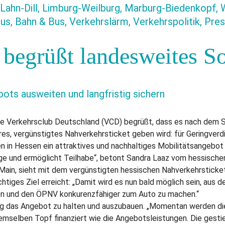
, Lahn-Dill, Limburg-Weilburg, Marburg-Biedenkopf,
s, Bahn & Bus, Verkehrslärm, Verkehrspolitik, Pres
egrüßt landesweites Soz
ots ausweiten und langfristig sichern
e Verkehrsclub Deutschland (VCD) begrüßt, dass es nach dem 
eres, vergünstigtes Nahverkehrsticket geben wird: für Geringv
en in Hessen ein attraktives und nachhaltiges Mobilitätsangebot 
ge und ermöglicht Teilhabe“, betont Sandra Laaz vom hessisch
ain, sieht mit dem vergünstigten hessischen Nahverkehrsticke
htiges Ziel erreicht: „Damit wird es nun bald möglich sein, aus 
n und den ÖPNV konkurenzfähiger zum Auto zu machen.“
ig das Angebot zu halten und auszubauen. „Momentan werden di
emselben Topf finanziert wie die Angebotsleistungen. Die gesti