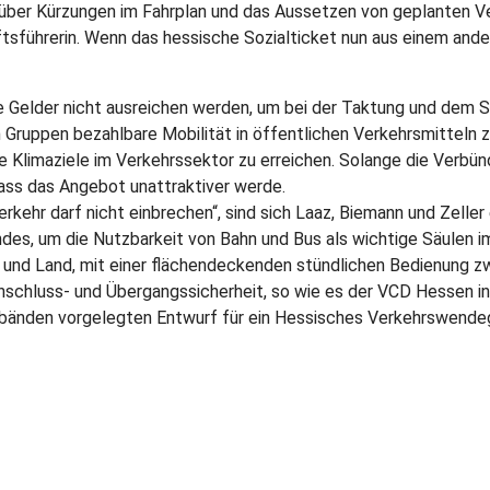
 über Kürzungen im Fahrplan und das Aussetzen von geplanten V
tsführerin. Wenn das hessische Sozialticket nun aus einem ander
e Gelder nicht ausreichen werden, um bei der Taktung und dem S
 Gruppen bezahlbare Mobilität in öffentlichen Verkehrsmitteln zu
ie Klimaziele im Verkehrssektor zu erreichen. Solange die Ver
dass das Angebot unattraktiver werde.
rkehr darf nicht einbrechen“, sind sich Laaz, Biemann und Zeller 
ndes, um die Nutzbarkeit von Bahn und Bus als wichtige Säulen 
und Land, mit einer flächendeckenden stündlichen Bedienung zw
Anschluss- und Übergangssicherheit, so wie es der VCD Hessen 
änden vorgelegten Entwurf für ein Hessisches Verkehrswendege