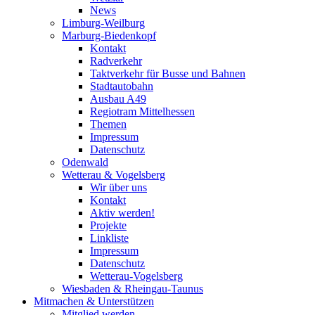
News
Limburg-Weilburg
Marburg-Biedenkopf
Kontakt
Radverkehr
Taktverkehr für Busse und Bahnen
Stadtautobahn
Ausbau A49
Regiotram Mittelhessen
Themen
Impressum
Datenschutz
Odenwald
Wetterau & Vogelsberg
Wir über uns
Kontakt
Aktiv werden!
Projekte
Linkliste
Impressum
Datenschutz
Wetterau-Vogelsberg
Wiesbaden & Rheingau-Taunus
Mitmachen & Unterstützen
Mitglied werden