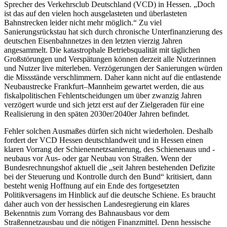
Sprecher des Verkehrsclub Deutschland (VCD) in Hessen. „Doch
ist das auf den vielen hoch ausgelasteten und überlasteten
Bahnstrecken leider nicht mehr möglich.“ Zu viel
Sanierungsrückstau hat sich durch chronische Unterfinanzierung des
deutschen Eisenbahnnetzes in den letzten vierzig Jahren
angesammelt. Die katastrophale Betriebsqualität mit täglichen
Großstörungen und Verspätungen können derzeit alle Nutzerinnen
und Nutzer live miterleben. Verzögerungen der Sanierungen würden
die Missstände verschlimmern. Daher kann nicht auf die entlastende
Neubaustrecke Frankfurt–Mannheim gewartet werden, die aus
fiskalpolitischen Fehlentscheidungen um über zwanzig Jahren
verzögert wurde und sich jetzt erst auf der Zielgeraden für eine
Realisierung in den späten 2030er/2040er Jahren befindet.
Fehler solchen Ausmaßes dürfen sich nicht wiederholen. Deshalb
fordert der VCD Hessen deutschlandweit und in Hessen einen
klaren Vorrang der Schienennetzsanierung, des Schienenaus und -
neubaus vor Aus- oder gar Neubau von Straßen. Wenn der
Bundesrechnungshof aktuell die „seit Jahren bestehenden Defizite
bei der Steuerung und Kontrolle durch den Bund“ kritisiert, dann
besteht wenig Hoffnung auf ein Ende des fortgesetzten
Politikversagens im Hinblick auf die deutsche Schiene. Es braucht
daher auch von der hessischen Landesregierung ein klares
Bekenntnis zum Vorrang des Bahnausbaus vor dem
Straßennetzausbau und die nötigen Finanzmittel. Denn hessische