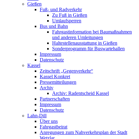
Gießen
Fuß- und Radverkehr
Zu Fuß in Gießen
Umlaufsperren
Bus und Bahn
Fahrgastinformation bei Baumaßnahmen
und anderen Umleitungen
Haltestellenausstattung in Gießen
Sonderprogramm für Buswartehallen
Impressum
Datenschutz
Kassel
Zeitschrift „Gegenverkehr“
Kassel Konkret
Pressemitteilungen
Archiv
Archiv: Radentscheid Kassel
Partnerschaften
Impressum
Datenschutz
Lahn-Dill
Über uns
Fahrgastbeirat
Anregungen zum Nahverkehrsplan der Stadt
Wetzlar