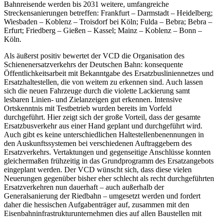
Bahnreisende werden bis 2031 weitere, umfangreiche
Streckensanierungen betreffen: Frankfurt – Darmstadt – Heidelberg;
Wiesbaden – Koblenz – Troisdorf bei Köln; Fulda – Bebra; Bebra –
Erfurt; Friedberg – Gießen – Kassel; Mainz – Koblenz – Bonn –
Köln.
Als äußerst positiv bewertet der VCD die Organisation des
Schienenersatzverkehrs der Deutschen Bahn: konsequente
Öffentlichkeitsarbeit mit Bekanntgabe des Ersatzbusliniennetzes und
Ersatzhaltestellen, die von weitem zu erkennen sind. Auch lassen
sich die neuen Fahrzeuge durch die violette Lackierung samt
lesbaren Linien- und Zielanzeigen gut erkennen. Intensive
Ortskenntnis mit Testbetrieb wurden bereits im Vorfeld
durchgeführt. Hier zeigt sich der große Vorteil, dass der gesamte
Ersatzbusverkehr aus einer Hand geplant und durchgeführt wird.
Auch gibt es keine unterschiedlichen Haltestellenbenennungen in
den Auskunftssystemen bei verschiedenen Auftraggebern des
Ersatzverkehrs. Vertaktungen und gegenseitige Anschlüsse konnten
gleichermaßen frühzeitig in das Grundprogramm des Ersatzangebots
eingeplant werden. Der VCD wünscht sich, dass diese vielen
Neuerungen gegenüber bisher eher schlecht als recht durchgeführten
Ersatzverkehren nun dauerhaft – auch außerhalb der
Generalsanierung der Riedbahn – umgesetzt werden und fordert
daher die hessischen Aufgabenträger auf, zusammen mit den
Eisenbahninfrastrukturunternehmen dies auf allen Baustellen mit