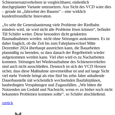
Schienenersatzverkehren in vergleichbarer, einheitlich
durchgeplanter Variante umzusetzen. Aus Sicht des VCD wäre dies
– gerade im „Jahrzehnt des Bauens“ – eine wirklich
kundenfreundliche Innovation.
„So sehr die Generalsanierung viele Probleme der Riedbahn
mindern wird, sie wird nicht alle Probleme lösen können“, befindet
Till Schäfer weiter. Diese besonders dicht getakteten
Baumaßnahmen werden nicht ohne Störungen auskommen. Es ist
daher fraglich, ob die Zeit bis zum Fahrplanwechsel Mitte
Dezember 2024 überhaupt ausreichen kann, die Bauarbeiten
planmäßig zu beenden, so dass danach der Regelbetrieb wieder
aufgenommen werden kann. Viel eher wird es zu Nacharbeiten
kommen. Störungen bei Wiederaufnahme des Schienenverkehrs
sind auch nicht ausschließen. Dennoch ist sich der VCD Hessen
sicher, dass diese Maßnahme unvermeidbar ist und auf lange Sicht
viel mehr Vorteile bringt als eine fünf bis zehn Jahre anhaltende
Dauerbaustelle mit wöchentlich wechselnden Baufahrplänen,
baubedingten Verspätungen und Zugausfällen. „Wir bitten die
Nutzenden um Geduld und Nachsicht, wenn es zu bisher noch nicht
bekannten Problemen kommen sollte“, so Schäfer abschließend.
zurück