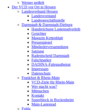
Werner geißelt
Der VCD vor Ort in Hessen
Landesverband Hessen
Landesvorstand
Landesgeschäftsstelle
Darmstadt & Darmstadt-Dieburg
Handreichung Lastenradverleih
Gesichter
Magazin Kettenblatt
Pressespiegel
Mitgliederversammlung
Satzung
Radentscheid Darmstadt
Falschparker
DADINA-Fahrgastbeirat
Impressum
Datenschutz
Frankfurt & Rhein-Main
VCD-Ziele für Rhein-Main
Wer macht was?
Mitmachen
Kontakt
Superblock in Bockenheim
Main-Lastenrad
Fulda