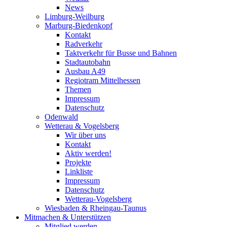
News
Limburg-Weilburg
Marburg-Biedenkopf
Kontakt
Radverkehr
Taktverkehr für Busse und Bahnen
Stadtautobahn
Ausbau A49
Regiotram Mittelhessen
Themen
Impressum
Datenschutz
Odenwald
Wetterau & Vogelsberg
Wir über uns
Kontakt
Aktiv werden!
Projekte
Linkliste
Impressum
Datenschutz
Wetterau-Vogelsberg
Wiesbaden & Rheingau-Taunus
Mitmachen & Unterstützen
Mitglied werden