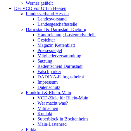
Werner geißelt
Der VCD vor Ort in Hessen
Landesverband Hessen
Landesvorstand
Landesgeschäftsstelle
Darmstadt & Darmstadt-Dieburg
Handreichung Lastenradverleih
Gesichter
Magazin Kettenblatt
Pressespiegel
Mitgliederversammlung
Satzung
Radentscheid Darmstadt
Falschparker
DADINA-Fahrgastbeirat
Impressum
Datenschutz
Frankfurt & Rhein-Main
VCD-Ziele für Rhein-Main
Wer macht was?
Mitmachen
Kontakt
Superblock in Bockenheim
Main-Lastenrad
Fulda