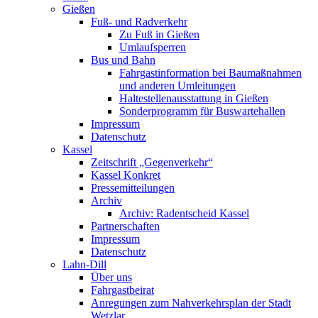
Gießen
Fuß- und Radverkehr
Zu Fuß in Gießen
Umlaufsperren
Bus und Bahn
Fahrgastinformation bei Baumaßnahmen
und anderen Umleitungen
Haltestellenausstattung in Gießen
Sonderprogramm für Buswartehallen
Impressum
Datenschutz
Kassel
Zeitschrift „Gegenverkehr“
Kassel Konkret
Pressemitteilungen
Archiv
Archiv: Radentscheid Kassel
Partnerschaften
Impressum
Datenschutz
Lahn-Dill
Über uns
Fahrgastbeirat
Anregungen zum Nahverkehrsplan der Stadt
Wetzlar