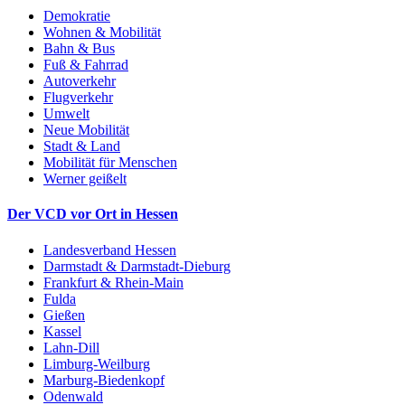
Demokratie
Wohnen & Mobilität
Bahn & Bus
Fuß & Fahrrad
Autoverkehr
Flugverkehr
Umwelt
Neue Mobilität
Stadt & Land
Mobilität für Menschen
Werner geißelt
Der VCD vor Ort in Hessen
Landesverband Hessen
Darmstadt & Darmstadt-Dieburg
Frankfurt & Rhein-Main
Fulda
Gießen
Kassel
Lahn-Dill
Limburg-Weilburg
Marburg-Biedenkopf
Odenwald