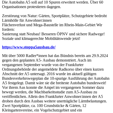
Die Autobahn A5 soll auf 10 Spuren erweitert werden. Über 60
Organisationen protestieren dagegen.
Zerstörung von Natur: Gärten, Sportplätze, Schutzgebiete bedroht
Lärmhölle für Anwohner:innen
Flächenverlust und Mega-Baustelle im Rhein-Main-Gebiet Wir
fordern:
Sanierung statt Neubau! Besseren ÖPNV und sichere Radwege!
Soziale und klimagerechte Mobilitätswende jetzt!
https://www.stoppa5ausbau.de/
Mit über 5000 Radler*innen hat das Bündnis bereits am 29.9.2024
gegen den geplanten A5- Ausbau demonstriert. Auch im
vergangenen September wurde von der Frankfurter
Ordnungsbehörde der angemeldete Radkorso über einen kurzen
Abschnitt der A5 untersagt. 2016 wurde im aktuell gültigen
Bundesverkehrswegeplan die 10-spurige Ausführung der Autobahn
A5 festgelegt. Damit wäre sie die breiteste Autobahn bundesweit!
Vor ihrem Aus konnte die Ampel im vergangenen Sommer dazu
bewegt werden, die Machbarkeitsstudie zum A5-Ausbau zu
veröffentlichen. Allein den Frankfurter Anwohner:innen der A5
drohen durch den Ausbau weitere unerträgliche Lärmbelastungen.
Zwei Sportplätze, ca. 100 Grundstücke & Gärten, 12
Kleingartenvereine, ein Vogelschutzgebiet und ein