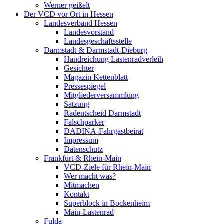
Werner geißelt
Der VCD vor Ort in Hessen
Landesverband Hessen
Landesvorstand
Landesgeschäftsstelle
Darmstadt & Darmstadt-Dieburg
Handreichung Lastenradverleih
Gesichter
Magazin Kettenblatt
Pressespiegel
Mitgliederversammlung
Satzung
Radentscheid Darmstadt
Falschparker
DADINA-Fahrgastbeirat
Impressum
Datenschutz
Frankfurt & Rhein-Main
VCD-Ziele für Rhein-Main
Wer macht was?
Mitmachen
Kontakt
Superblock in Bockenheim
Main-Lastenrad
Fulda