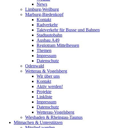
News
Limburg-Weilburg
Marburg-Biedenkopf
Kontakt
Radverkehr
Taktverkehr für Busse und Bahnen
Stadtautobahn
Ausbau A49
Regiotram Mittelhessen
Themen
Impressum
Datenschutz
Odenwald
Wetterau & Vogelsberg
Wir über uns
Kontakt
Aktiv werden!
Projekte
Linkliste
Impressum
Datenschutz
Wetterau-Vogelsberg
Wiesbaden & Rheingau-Taunus
Mitmachen & Unterstützen
Mitglied werden