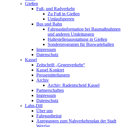
Gießen
Fuß- und Radverkehr
Zu Fuß in Gießen
Umlaufsperren
Bus und Bahn
Fahrgastinformation bei Baumaßnahmen
und anderen Umleitungen
Haltestellenausstattung in Gießen
Sonderprogramm für Buswartehallen
Impressum
Datenschutz
Kassel
Zeitschrift „Gegenverkehr“
Kassel Konkret
Pressemitteilungen
Archiv
Archiv: Radentscheid Kassel
Partnerschaften
Impressum
Datenschutz
Lahn-Dill
Über uns
Fahrgastbeirat
Anregungen zum Nahverkehrsplan der Stadt
Wetzlar