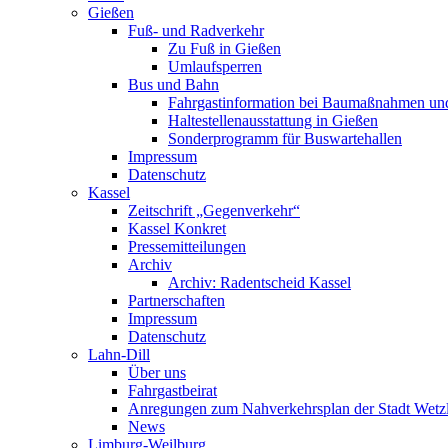
Gießen
Fuß- und Radverkehr
Zu Fuß in Gießen
Umlaufsperren
Bus und Bahn
Fahrgastinformation bei Baumaßnahmen un
Haltestellenausstattung in Gießen
Sonderprogramm für Buswartehallen
Impressum
Datenschutz
Kassel
Zeitschrift „Gegenverkehr“
Kassel Konkret
Pressemitteilungen
Archiv
Archiv: Radentscheid Kassel
Partnerschaften
Impressum
Datenschutz
Lahn-Dill
Über uns
Fahrgastbeirat
Anregungen zum Nahverkehrsplan der Stadt Wetz
News
Limburg-Weilburg