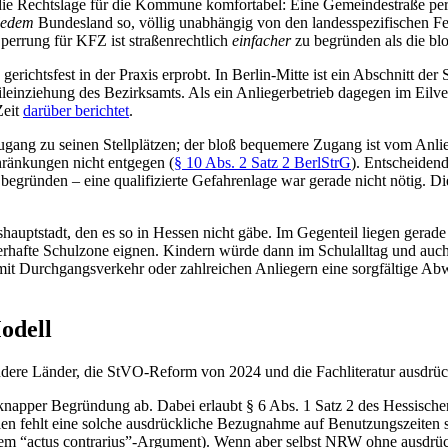
st die Rechtslage für die Kommune komfortabel: Eine Gemeindestraße p
jedem
Bundesland so, völlig unabhängig von den landesspezifischen F
 Sperrung für KFZ ist straßenrechtlich
einfacher
zu begründen als die blo
gerichtsfest in der Praxis erprobt. In Berlin-Mitte ist ein Abschnitt der
eileinziehung des Bezirksamts. Als ein Anliegerbetrieb dagegen im Eilv
Zeit
darüber berichtet
.
n Zugang zu seinen Stellplätzen; der bloß bequemere Zugang ist vom An
chränkungen nicht entgegen (
§ 10 Abs. 2 Satz 2 BerlStrG
). Entscheidend
egründen – eine qualifizierte Gefahrenlage war gerade nicht nötig. Die
hauptstadt, den es so in Hessen nicht gäbe. Im Gegenteil liegen gerade
erhafte Schulzone eignen. Kindern würde dann im Schulalltag und auch 
 mit Durchgangsverkehr oder zahlreichen Anliegern eine sorgfältige A
odell
ndere Länder, die StVO-Reform von 2024 und die Fachliteratur ausdrück
knapper Begründung ab. Dabei erlaubt § 6 Abs. 1 Satz 2 des Hessischen
n fehlt eine solche ausdrückliche Bezugnahme auf Benutzungszeiten sog
 dem “actus contrarius”-Argument). Wenn aber selbst NRW ohne ausdrück