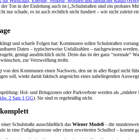
s für Wirtschaft, Energie, Verkehr, Wohnen und ländlicher Raum (
der Ton in der Einleitung auch ist („Schulstraßen sind ein probates Mi
ht nur schade, es ist auch rechtlich nicht fundiert – wie nicht zuletzt e
lage
 klingt und scharfe Folgen hat: Kommunen sollen Schulstraßen vorrang
belastbaren Daten – typischerweise Unfallzahlen – nachgewiesen werden
 zugeht, genügt ausdrücklich nicht. Denn das ist der ganz “normale” W
 wünschen, zur Verzweiflung treibt.
t von den Kommunen einen Nachweis, den sie in aller Regel nicht führen
igen soll, winkt damit faktisch angesichts eines naheliegenden Auswe
itsprüfung: Hol- und Bringzonen oder Parkverbote werden als „mildere Mi
 Abs. 2 Satz 1 GG
). Sie sind es regelmäßig nicht.
 komplett
 einer Schulstraße ausschließlich das
Wiener Modell
– die stundenwei
e in eine Fußgängerzone oder einen erweiterten Schulhof – kommt gar