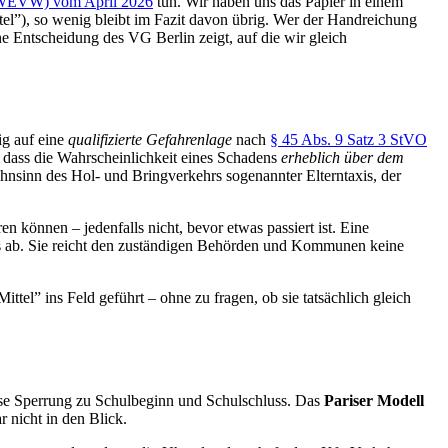
HMWEVW) vom April 2026
tun. Wir haben uns das Papier in einem
ttel”), so wenig bleibt im Fazit davon übrig. Wer der Handreichung
ine Entscheidung des VG Berlin zeigt, auf die wir gleich
ig auf eine
qualifizierte Gefahrenlage
nach
§ 45 Abs. 9 Satz 3 StVO
, dass die Wahrscheinlichkeit eines Schadens
erheblich über dem
ahnsinn des Hol- und Bringverkehrs sogenannter Elterntaxis, der
 können – jedenfalls nicht, bevor etwas passiert ist. Eine
gs ab. Sie reicht den zuständigen Behörden und Kommunen keine
ttel” ins Feld geführt – ohne zu fragen, ob sie tatsächlich gleich
se Sperrung zu Schulbeginn und Schulschluss. Das
Pariser Modell
 nicht in den Blick.