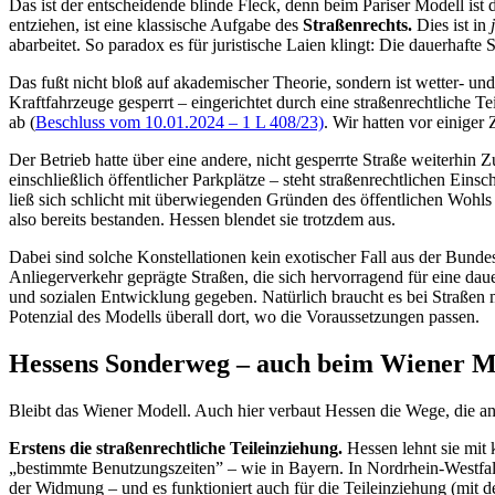
Das ist der entscheidende blinde Fleck, denn beim Pariser Modell i
entziehen, ist eine klassische Aufgabe des
Straßenrechts.
Dies ist in
abarbeitet. So paradox es für juristische Laien klingt: Die dauerhafte
Das fußt nicht bloß auf akademischer Theorie, sondern ist wetter- und 
Kraftfahrzeuge gesperrt – eingerichtet durch eine straßenrechtliche T
ab (
Beschluss vom 10.01.2024 – 1 L 408/23)
. Wir hatten vor einiger 
Der Betrieb hatte über eine andere, nicht gesperrte Straße weiterhi
einschließlich öffentlicher Parkplätze – steht straßenrechtlichen Eins
ließ sich schlicht mit überwiegenden Gründen des öffentlichen Wohls b
also bereits bestanden. Hessen blendet sie trotzdem aus.
Dabei sind solche Konstellationen kein exotischer Fall aus der Bundes
Anliegerverkehr geprägte Straßen, die sich hervorragend für eine dau
und sozialen Entwicklung gegeben. Natürlich braucht es bei Straßen
Potenzial des Modells überall dort, wo die Voraussetzungen passen.
Hessens Sonderweg – auch beim Wiener M
Bleibt das Wiener Modell. Auch hier verbaut Hessen die Wege, die a
Erstens die straßenrechtliche Teileinziehung.
Hessen lehnt sie mit 
„bestimmte Benutzungszeiten” – wie in Bayern. In Nordrhein-Westfale
der Widmung – und es funktioniert auch für die Teileinziehung (mit