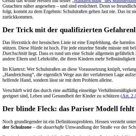
Genau das wollte Hessen mit seiner
„Handreichung” des Ministerium
Gutachten näher angesehen – und sind ernüchtert. Denn so freundlich 
folgt, kommt zu dem Ergebnis: Schulstraßen gehen fast nie. Das ist nic
zurückkommen.
Der Trick mit der qualifizierten Gefahren
Das Herzstück der hessischen Linie ist eine Empfehlung, die harmlos
stützen. Diese Hürde ist hoch. Für jede einzelne Straße müsste mit 
Durchschnitt
liegt. Dass es rund um eine Schule allgemein gefährlich
andere Eltern und Lehrkräfte, die ihren Kindern mehr Selbständigkeit
Im Klartext: Wer Schulstraßen an diese Voraussetzung knüpft, verlang
„Handreichung”, die eigentlich Wege aus der verfahrenen Lage aufze
helfende Hand, sondern lässt sie mit dem Problem alleine.
Verschärft wird das durch eine auffällig einseitige Verhältnismäßigke
geeignet sind, Leben und Gesundheit der Kinder zu schützen (
Art. 2
Der blinde Fleck: das Pariser Modell fehlt
Noch grundlegender ist ein Definitionsproblem. Hessen versteht unter
der Schulzone
– die
dauerhafte
Umwandlung der Straße vor der Schul