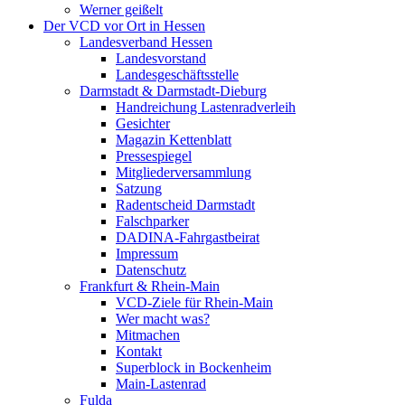
Werner geißelt
Der VCD vor Ort in Hessen
Landesverband Hessen
Landesvorstand
Landesgeschäftsstelle
Darmstadt & Darmstadt-Dieburg
Handreichung Lastenradverleih
Gesichter
Magazin Kettenblatt
Pressespiegel
Mitgliederversammlung
Satzung
Radentscheid Darmstadt
Falschparker
DADINA-Fahrgastbeirat
Impressum
Datenschutz
Frankfurt & Rhein-Main
VCD-Ziele für Rhein-Main
Wer macht was?
Mitmachen
Kontakt
Superblock in Bockenheim
Main-Lastenrad
Fulda