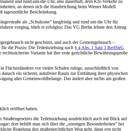
ermanent und rund-um-die-Uhr, also dauerhaft, dem Kfz-Verkehr zu
einheiten, an denen sich die Handreichung beim Wiener Modell
ß tageszeitliche Beschränkung.
 Singerstraße als „Schulzone” langfristig und rund um die Uhr für
erfahren vorging, blieb er erfolglos: Das VG Berlin lehnte den Antrag
liegergebrauch nicht geschützt, und auch der Gemeingebrauch –
 für die Praxis: Die Teileinziehung nach
§ 4 Abs. 1 Satz 3 BerlStrG
 rechtssicherste Variante hat ihre erste gerichtliche Bewährungsprobe
 in Flächenländern vor vielen Schulen ruhige, ausschließlich von
danach ein sicherer, autofreier Raum zur Entfaltung ihrer physischen
bwägung aller Gemeinwohlbelange. Das ändert aber nichts am großen
lich eröffnet haben.
 Straßengesetzes die Teileinziehung ausdrücklich auch mit Blick auf
ar; dort behilft man sich über die „sonstigen Besonderheiten” bei
liche Regelung den straßenrechtlichen Weg geht, dann erst recht