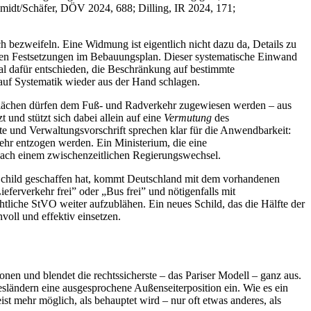
hmidt/Schäfer, DÖV 2024, 688; Dilling, IR 2024, 171;
h bezweifeln. Eine Widmung ist eigentlich nicht dazu da, Details zu
ligen Festsetzungen im Bebauungsplan. Dieser systematische Einwand
mal dafür entschieden, die Beschränkung auf bestimmte
auf Systematik wieder aus der Hand schlagen.
 Flächen dürfen dem Fuß- und Radverkehr zugewiesen werden – aus
und stützt sich dabei allein auf eine
Vermutung
des
te und Verwaltungsvorschrift sprechen klar für die Anwendbarkeit:
r entzogen werden. Ein Ministerium, die eine
nach einem zwischenzeitlichen Regierungswechsel.
n Schild geschaffen hat, kommt Deutschland mit dem vorhandenen
eferverkehr frei” oder „Bus frei” und nötigenfalls mit
liche StVO weiter aufzublähen. Ein neues Schild, das die Hälfte der
voll und effektiv einsetzen.
onen und blendet die rechtssicherste – das Pariser Modell – ganz aus.
ändern eine ausgesprochene Außenseiterposition ein. Wie es ein
ist mehr möglich, als behauptet wird – nur oft etwas anderes, als