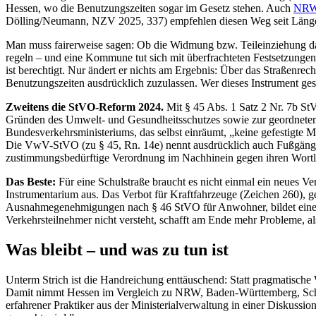
Hessen, wo die Benutzungszeiten sogar im Gesetz stehen. Auch
NR
Dölling/Neumann, NZV 2025, 337) empfehlen diesen Weg seit Läng
Man muss fairerweise sagen: Ob die Widmung bzw. Teileinziehung das e
regeln – und eine Kommune tut sich mit überfrachteten Festsetzunge
ist berechtigt. Nur ändert er nichts am Ergebnis: Über das Straßenr
Benutzungszeiten ausdrücklich zuzulassen. Wer dieses Instrument ge
Zweitens die StVO-Reform 2024.
Mit § 45 Abs. 1 Satz 2 Nr. 7b St
Gründen des Umwelt- und Gesundheitsschutzes sowie zur geordneten st
Bundesverkehrsministeriums, das selbst einräumt, „keine gefestigte 
Die VwV-StVO (zu § 45, Rn. 14e) nennt ausdrücklich auch Fußgänge
zustimmungsbedürftige Verordnung im Nachhinein gegen ihren Wortla
Das Beste:
Für eine Schulstraße braucht es nicht einmal ein neues V
Instrumentarium aus. Das Verbot für Kraftfahrzeuge (Zeichen 260), ge
Ausnahmegenehmigungen nach § 46 StVO für Anwohner, bildet eine fun
Verkehrsteilnehmer nicht versteht, schafft am Ende mehr Probleme, als 
Was bleibt – und was zu tun ist
Unterm Strich ist die Handreichung enttäuschend: Statt pragmatische W
Damit nimmt Hessen im Vergleich zu NRW, Baden-Württemberg, Schles
erfahrener Praktiker aus der Ministerialverwaltung in einer Diskussio