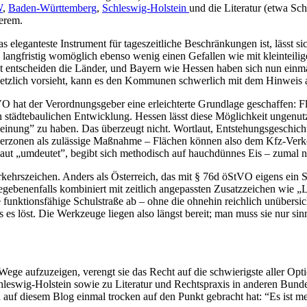
W
,
Baden-Württemberg
,
Schleswig-Holstein
und die Literatur (etwa Sc
erem.
leganteste Instrument für tageszeitliche Beschränkungen ist, lässt sic
n langfristig womöglich ebenso wenig einen Gefallen wie mit kleintei
echt entscheiden die Länder, und Bayern wie Hessen haben sich nun ein
setzlich vorsieht, kann es den Kommunen schwerlich mit dem Hinweis 
VO hat der Verordnungsgeber eine erleichterte Grundlage geschaffen:
ädtebaulichen Entwicklung. Hessen lässt diese Möglichkeit ungenutzt 
Meinung” zu haben. Das überzeugt nicht. Wortlaut, Entstehungsgeschich
rzonen als zulässige Maßnahme – Flächen können also dem Kfz-Verkeh
ut „umdeutet”, begibt sich methodisch auf hauchdünnes Eis – zumal 
erkehrszeichen. Anders als Österreich, das mit § 76d öStVO eigens ei
gebenenfalls kombiniert mit zeitlich angepassten Zusatzzeichen wie „Li
ktionsfähige Schulstraße ab – ohne die ohnehin reichlich unübersicht
es löst. Die Werkzeuge liegen also längst bereit; man muss sie nur sinn
ege aufzuzeigen, verengt sie das Recht auf die schwierigste aller Opti
wig-Holstein sowie zu Literatur und Rechtspraxis in anderen Bundesl
n auf diesem Blog einmal trocken auf den Punkt gebracht hat: “Es ist me