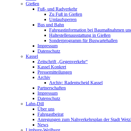
Gießen
Fuß- und Radverkehr
Zu Fuß in Gießen
Umlaufsperren
Bus und Bahn
Fahrgastinformation bei Baumaßnahmen un
Haltestellenausstattung in Gießen
Sonderprogramm für Buswartehallen
Impressum
Datenschutz
Kassel
Zeitschrift „Gegenverkehr“
Kassel Konkret
Pressemitteilungen
Archiv
Archiv: Radentscheid Kassel
Partnerschaften
Impressum
Datenschutz
Lahn-Dill
Über uns
Fahrgastbeirat
Anregungen zum Nahverkehrsplan der Stadt Wetz
News
Limburg-Weilburg