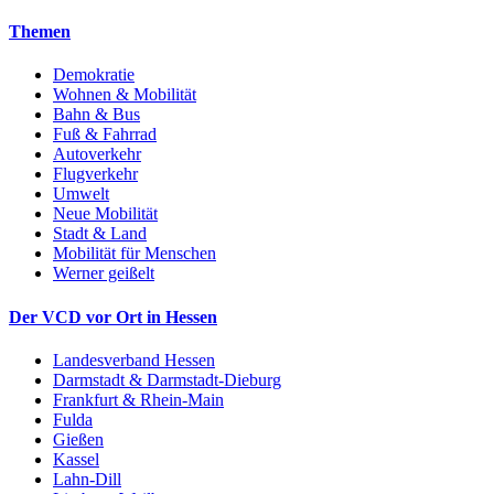
Themen
Demokratie
Wohnen & Mobilität
Bahn & Bus
Fuß & Fahrrad
Autoverkehr
Flugverkehr
Umwelt
Neue Mobilität
Stadt & Land
Mobilität für Menschen
Werner geißelt
Der VCD vor Ort in Hessen
Landesverband Hessen
Darmstadt & Darmstadt-Dieburg
Frankfurt & Rhein-Main
Fulda
Gießen
Kassel
Lahn-Dill