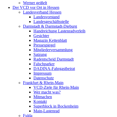
Werner geißelt
Der VCD vor Ort in Hessen
Landesverband Hessen
Landesvorstand
Landesgeschäftsstelle
Darmstadt & Darmstadt-Dieburg
Handreichung Lastenradverleih
Gesichter
Magazin Kettenblatt
Pressespiegel
Mitgliederversammlung
Satzung
Radentscheid Darmstadt
Falschparker
DADINA-Fahrgastbeirat
Impressum
Datenschutz
Frankfurt & Rhein-Main
VCD-Ziele für Rhein-Main
Wer macht was?
Mitmachen
Kontakt
Superblock in Bockenheim
Main-Lastenrad
Fulda