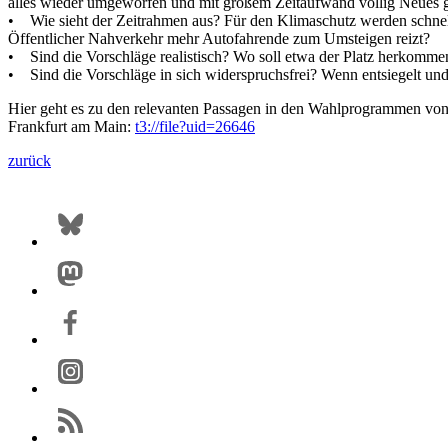
alles wieder umgeworfen und mit großem Zeitaufwand völlig Neues 
• Wie sieht der Zeitrahmen aus? Für den Klimaschutz werden schnelle
Öffentlicher Nahverkehr mehr Autofahrende zum Umsteigen reizt?
• Sind die Vorschläge realistisch? Wo soll etwa der Platz herkomme
• Sind die Vorschläge in sich widerspruchsfrei? Wenn entsiegelt un
Hier geht es zu den relevanten Passagen in den Wahlprogrammen v
Frankfurt am Main:
t3://file?uid=26646
zurück