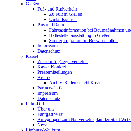
Gießen
Fuß- und Radverkehr
Zu Fuß in Gießen
Umlaufsperren
Bus und Bahn
Fahrgastinformation bei Baumaßnahmen un
Haltestellenausstattung in Gießen
Sonderprogramm für Buswartehallen
Impressum
Datenschutz
Kassel
Zeitschrift „Gegenverkehr“
Kassel Konkret
Pressemitteilungen
Archiv
Archiv: Radentscheid Kassel
Partnerschaften
Impressum
Datenschutz
Lahn-Dill
Über uns
Fahrgastbeirat
Anregungen zum Nahverkehrsplan der Stadt Wetz
News
Limburg-Weilburg