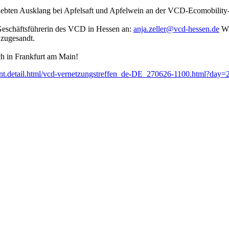
iebten Ausklang bei Apfelsaft und Apfelwein an der VCD-Ecomobilit
e Geschäftsführerin des VCD in Hessen an:
anja.zeller@
vcd-hessen.de
Wi
 zugesandt.
h in Frankfurt am Main!
/event.detail.html/vcd-vernetzungstreffen_de-DE_270626-1100.html?day