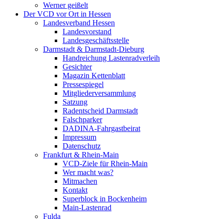
Werner geißelt
Der VCD vor Ort in Hessen
Landesverband Hessen
Landesvorstand
Landesgeschäftsstelle
Darmstadt & Darmstadt-Dieburg
Handreichung Lastenradverleih
Gesichter
Magazin Kettenblatt
Pressespiegel
Mitgliederversammlung
Satzung
Radentscheid Darmstadt
Falschparker
DADINA-Fahrgastbeirat
Impressum
Datenschutz
Frankfurt & Rhein-Main
VCD-Ziele für Rhein-Main
Wer macht was?
Mitmachen
Kontakt
Superblock in Bockenheim
Main-Lastenrad
Fulda