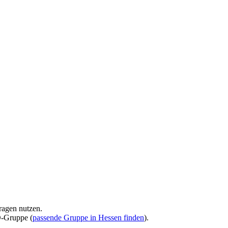
ragen nutzen.
D-Gruppe (
passende Gruppe in Hessen finden
).