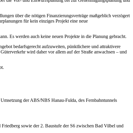
g über die Vor- und Entwurfsplanung bis zur Genehmigungsplanung und
ndlungen über die nötigen Finanzierungsverträge maßgeblich verzögert
rplanungen für kein einziges Projekt eine neue
ann. Es werden auch keine neuen Projekte in die Planung gebracht.
gebot bedarfsgerecht aufzuweiten, pünktlichere und attraktivere
 Güterverkehr wird daher vor allem auf der Straße anwachsen – und
bt.
ige Umsetzung der ABS/NBS Hanau-Fulda, des Fernbahntunnels
riedberg sowie der 2. Baustufe der S6 zwischen Bad Vilbel und