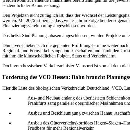
werden könnte: Fehlende Finanzmittelbereitstellungen für die jewei
letztendlich der Bauumsetzung.
Den Projekten nicht zuträglich ist, dass der Wechsel der Leistungsph
werden. Mit 2026 ist bereits das zweite Jahr in Folge bei der sogena
Finanzierungsvereinbarung abgeschlossen worden.
Das heißt: Sind Planungsphasen abgeschlossen, werden Projekte unte
Damit verschieben sich die geplanten Eröffnungstermine weiter nach 
Regional- und Fernverkehrsangebote zu schaffen und somit den Umsti
mit ihm die klimaschädlichen Folgen, Staus und Verkehrslärm.
Doch vom hessischen Verkehrsminister Mansoori ist von all dem nicht
Forderung des VCD Hessen: Bahn braucht Planungssic
Hier die Liste des ökologischen Verkehrsclub Deutschland, VCD, Lan
Aus- und Neubau entlang des überlasteten Schienenko
Frankfurts samt paralleler oberirdischer Maßnahmen 
Ausbau und Beschleunigung zwischen Hanau, Aschaff
Ausbau des Güterverkehrskorridors Hagen–Siegen–Hana
Friedberg für mehr Regionalverkehr