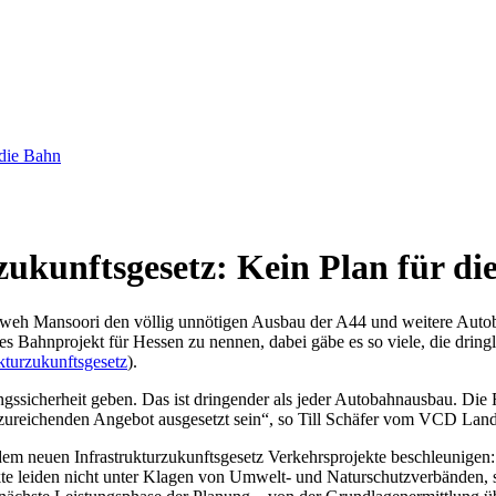
 die Bahn
ukunftsgesetz: Kein Plan für di
eh Mansoori den völlig unnötigen Ausbau der A44 und weitere Autobahnp
ges Bahnprojekt für Hessen zu nennen, dabei gäbe es so viele, die dring
ukturzukunftsgesetz
).
sicherheit geben. Das ist dringender als jeder Autobahnausbau. Die Fa
zureichenden Angebot ausgesetzt sein“, so Till Schäfer vom VCD Land
dem neuen Infrastrukturzukunftsgesetz Verkehrsprojekte beschleunige
ekte leiden nicht unter Klagen von Umwelt- und Naturschutzverbänden