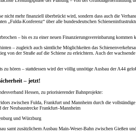
ls nächste Leistungsphase der Planung – von der Grundlagenermittlun
ase nicht mehr finanziell überbrückt wird, sondern dass auch die Verha
nnten „Fulda-Konferenz“ über alle bundesdeutschen Schieneninfrastruktu
rbrochen – bis es zu einer neuen Finanzierungsvereinbarung kommen k
hinten – zugleich auch sämtliche Möglichkeiten das Schienenverkehrsan
eg von der Straße auf die Schiene zu erleichtern. Auch der wachsende
s zu hören – stattdessen wird der völlig unnötige Ausbau der A44 gelo
herheit – jetzt!
desverband Hessen, zu priorisierender Bahnprojekte:
rridors zwischen Fulda, Frankfurt und Mannheim durch die vollständ
und der Neubaustrecke Frankfurt–Mannheim
enburg und Würzburg
u samt zusätzlichem Ausbau Main-Weser-Bahn zwischen Gießen und F