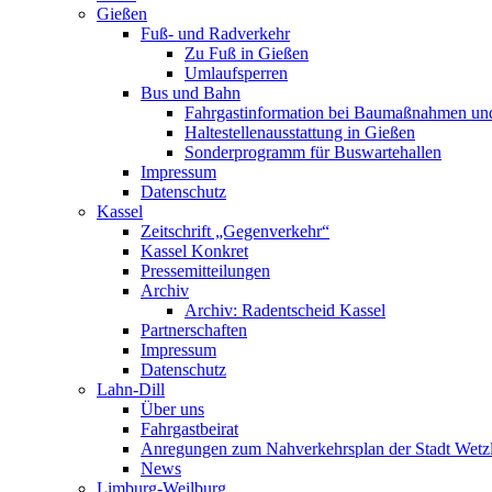
Gießen
Fuß- und Radverkehr
Zu Fuß in Gießen
Umlaufsperren
Bus und Bahn
Fahrgastinformation bei Baumaßnahmen un
Haltestellenausstattung in Gießen
Sonderprogramm für Buswartehallen
Impressum
Datenschutz
Kassel
Zeitschrift „Gegenverkehr“
Kassel Konkret
Pressemitteilungen
Archiv
Archiv: Radentscheid Kassel
Partnerschaften
Impressum
Datenschutz
Lahn-Dill
Über uns
Fahrgastbeirat
Anregungen zum Nahverkehrsplan der Stadt Wetz
News
Limburg-Weilburg