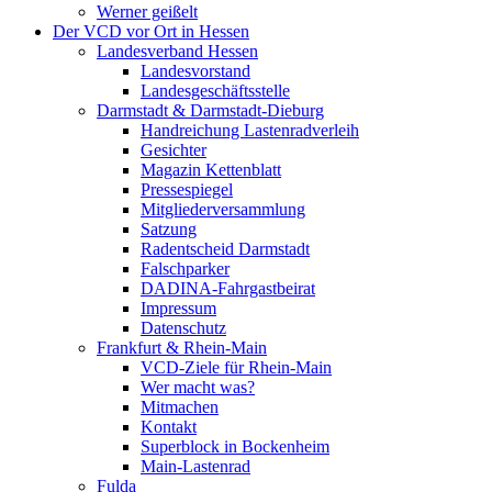
Werner geißelt
Der VCD vor Ort in Hessen
Landesverband Hessen
Landesvorstand
Landesgeschäftsstelle
Darmstadt & Darmstadt-Dieburg
Handreichung Lastenradverleih
Gesichter
Magazin Kettenblatt
Pressespiegel
Mitgliederversammlung
Satzung
Radentscheid Darmstadt
Falschparker
DADINA-Fahrgastbeirat
Impressum
Datenschutz
Frankfurt & Rhein-Main
VCD-Ziele für Rhein-Main
Wer macht was?
Mitmachen
Kontakt
Superblock in Bockenheim
Main-Lastenrad
Fulda