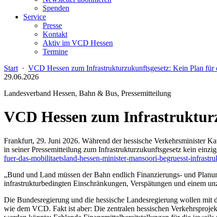
Spenden
Service
Presse
Kontakt
Aktiv im VCD Hessen
Termine
Start
·
VCD Hessen zum Infrastrukturzukunftsgesetz: Kein Plan für
29.06.2026
Landesverband Hessen, Bahn & Bus, Pressemitteilung
VCD Hessen zum Infrastrukturz
Frankfurt, 29. Juni 2026. Während der hessische Verkehrsminister Kaw
in seiner Pressemitteilung zum Infrastrukturzukunftsgesetz kein einzi
fuer-das-mobilitaetsland-hessen-minister-mansoori-begruesst-infrastr
„Bund und Land müssen der Bahn endlich Finanzierungs- und Planungs
infrastrukturbedingten Einschränkungen, Verspätungen und einem un
Die Bundesregierung und die hessische Landesregierung wollen mit 
wie dem VCD. Fakt ist aber: Die zentralen hessischen Verkehrsproj