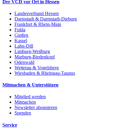
Der VCD vor Ort in Hessen
Landesverband Hessen
Darmstadt & Darmstadt-Dieburg
Frankfurt & Rhein-Main
Fulda
Gießen
Kassel
Lahn-Dill
Limburg-Weilburg
Marburg-Biedenkopf
Odenwald
Wetterau & Vogelsberg
Wiesbaden & Rheingau-Taunus
Mitmachen & Unterstützen
Mitglied werden
Mitmachen
Newsletter abonnieren
Spenden
Service