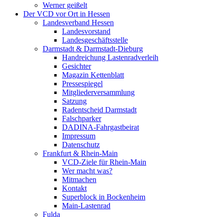
Werner geißelt
Der VCD vor Ort in Hessen
Landesverband Hessen
Landesvorstand
Landesgeschäftsstelle
Darmstadt & Darmstadt-Dieburg
Handreichung Lastenradverleih
Gesichter
Magazin Kettenblatt
Pressespiegel
Mitgliederversammlung
Satzung
Radentscheid Darmstadt
Falschparker
DADINA-Fahrgastbeirat
Impressum
Datenschutz
Frankfurt & Rhein-Main
VCD-Ziele für Rhein-Main
Wer macht was?
Mitmachen
Kontakt
Superblock in Bockenheim
Main-Lastenrad
Fulda