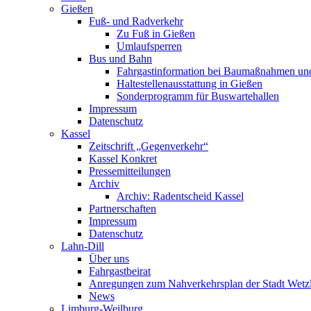
Gießen
Fuß- und Radverkehr
Zu Fuß in Gießen
Umlaufsperren
Bus und Bahn
Fahrgastinformation bei Baumaßnahmen un
Haltestellenausstattung in Gießen
Sonderprogramm für Buswartehallen
Impressum
Datenschutz
Kassel
Zeitschrift „Gegenverkehr“
Kassel Konkret
Pressemitteilungen
Archiv
Archiv: Radentscheid Kassel
Partnerschaften
Impressum
Datenschutz
Lahn-Dill
Über uns
Fahrgastbeirat
Anregungen zum Nahverkehrsplan der Stadt Wetz
News
Limburg-Weilburg