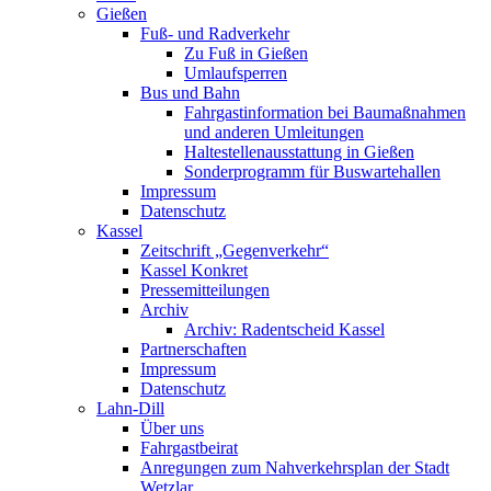
Gießen
Fuß- und Radverkehr
Zu Fuß in Gießen
Umlaufsperren
Bus und Bahn
Fahrgastinformation bei Baumaßnahmen
und anderen Umleitungen
Haltestellenausstattung in Gießen
Sonderprogramm für Buswartehallen
Impressum
Datenschutz
Kassel
Zeitschrift „Gegenverkehr“
Kassel Konkret
Pressemitteilungen
Archiv
Archiv: Radentscheid Kassel
Partnerschaften
Impressum
Datenschutz
Lahn-Dill
Über uns
Fahrgastbeirat
Anregungen zum Nahverkehrsplan der Stadt
Wetzlar