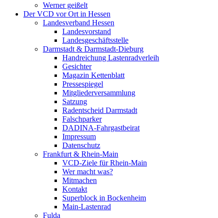
Werner geißelt
Der VCD vor Ort in Hessen
Landesverband Hessen
Landesvorstand
Landesgeschäftsstelle
Darmstadt & Darmstadt-Dieburg
Handreichung Lastenradverleih
Gesichter
Magazin Kettenblatt
Pressespiegel
Mitgliederversammlung
Satzung
Radentscheid Darmstadt
Falschparker
DADINA-Fahrgastbeirat
Impressum
Datenschutz
Frankfurt & Rhein-Main
VCD-Ziele für Rhein-Main
Wer macht was?
Mitmachen
Kontakt
Superblock in Bockenheim
Main-Lastenrad
Fulda