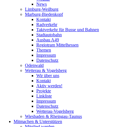
News
Limburg-Weilburg
Marburg-Biedenkopf
Kontakt
Radverkehr
Taktverkehr für Busse und Bahnen
Stadtautobahn
Ausbau A49
Regiotram Mittelhessen
Themen
Impressum
Datenschutz
Odenwald
Wetterau & Vogelsberg
Wir über uns
Kontakt
Aktiv werden!
Projekte
Linkliste
Impressum
Datenschutz
Wetterau-Vogelsberg
Wiesbaden & Rheingau-Taunus
Mitmachen & Unterstützen
Mitglied werden