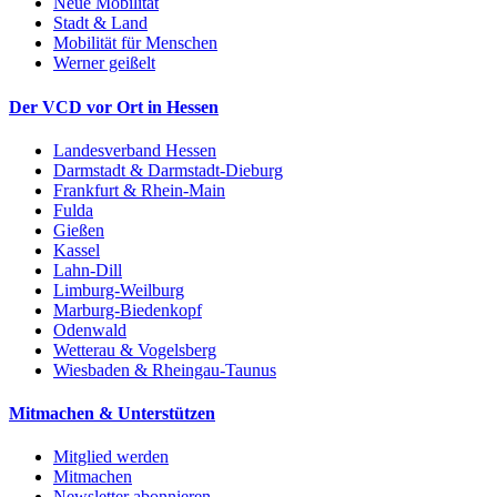
Neue Mobilität
Stadt & Land
Mobilität für Menschen
Werner geißelt
Der VCD vor Ort in Hessen
Landesverband Hessen
Darmstadt & Darmstadt-Dieburg
Frankfurt & Rhein-Main
Fulda
Gießen
Kassel
Lahn-Dill
Limburg-Weilburg
Marburg-Biedenkopf
Odenwald
Wetterau & Vogelsberg
Wiesbaden & Rheingau-Taunus
Mitmachen & Unterstützen
Mitglied werden
Mitmachen
Newsletter abonnieren