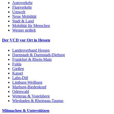
Autoverkehr
Flugverkehr
Umwelt
Neue Mobilität
Stadt & Land
Mobilität für Menschen
Werner geißelt
Der VCD vor Ort in Hessen
Landesverband Hessen
Darmstadt & Darmstadt-Dieburg
Frankfurt & Rhein-Main
Fulda
Gießen
Kassel
Lahn-Dill
Limburg-Weilburg
Marburg-Biedenkopf
Odenwald
Wetterau & Vogelsberg
Wiesbaden & Rheingau-Taunus
Mitmachen & Unterstützen