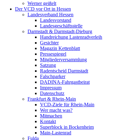
Werner geißelt
Der VCD vor Ort in Hessen
Landesverband Hessen
Landesvorstand
Landesgeschäftsstelle
Darmstadt & Darmstadt-Dieburg
Handreichung Lastenradverleih
Gesichter
Magazin Kettenblatt
Pressespiegel
Mitgliederversammlung
Satzung
Radentscheid Darmstadt
Falschparker
DADINA-Fahrgastbeirat
Impressum
Datenschutz
Frankfurt & Rhein-Main
VCD-Ziele für Rhein-Main
Wer macht was?
Mitmachen
Kontakt
Superblock in Bockenheim
Main-Lastenrad
Fulda