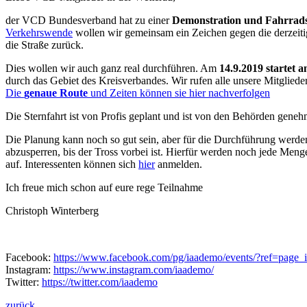
der VCD Bundesverband hat zu einer
Demonstration und Fahrrads
Verkehrswende
wollen wir gemeinsam ein Zeichen gegen die derzeitige
die Straße zurück.
Dies wollen wir auch ganz real durchführen. Am
14.9.2019 startet 
durch das Gebiet des Kreisverbandes. Wir rufen alle unsere Mitglieder
Die
genaue Route
und Zeiten können sie hier nachverfolgen
Die Sternfahrt ist von Profis geplant und ist von den Behörden geneh
Die Planung kann noch so gut sein, aber für die Durchführung werde
abzusperren, bis der Tross vorbei ist. Hierfür werden noch jede Menge
auf. Interessenten können sich
hier
anmelden.
Ich freue mich schon auf eure rege Teilnahme
Christoph Winterberg
Facebook:
https://www.facebook.com/pg/iaademo/events/?ref=page_i
Instagram:
https://www.instagram.com/iaademo/
Twitter:
https://twitter.com/iaademo
zurück