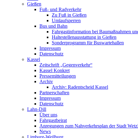
Gießen
Fuß- und Radverkehr
Zu Fuß in Gießen
Umlaufsperren
Bus und Bahn
Fahrgastinformation bei Baumaßnahmen un
Haltestellenausstattung in Gießen
Sonderprogramm für Buswartehallen
Impressum
Datenschutz
Kassel
Zeitschrift „Gegenverkehr“
Kassel Konkret
Pressemitteilungen
Archiv
Archiv: Radentscheid Kassel
Partnerschaften
Impressum
Datenschutz
Lahn-Dill
Über uns
Fahrgastbeirat
Anregungen zum Nahverkehrsplan der Stadt Wetz
News
Limburg-Weilburg