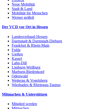
Neue Mobilität
Stadt & Land
Mobilität für Menschen
Werner geißelt
Der VCD vor Ort in Hessen
Landesverband Hessen
Darmstadt & Darmstadt-Dieburg
Frankfurt & Rhein-Main
Fulda
Gießen
Kassel
Lahn-Dill
Limburg-Weilburg
Marburg-Biedenkopf
Odenwald
Wetterau & Vogelsberg
Wiesbaden & Rheingau-Taunus
Mitmachen & Unterstützen
Mitglied werden
Mitmachen