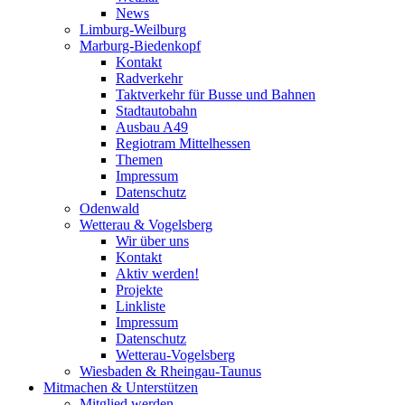
News
Limburg-Weilburg
Marburg-Biedenkopf
Kontakt
Radverkehr
Taktverkehr für Busse und Bahnen
Stadtautobahn
Ausbau A49
Regiotram Mittelhessen
Themen
Impressum
Datenschutz
Odenwald
Wetterau & Vogelsberg
Wir über uns
Kontakt
Aktiv werden!
Projekte
Linkliste
Impressum
Datenschutz
Wetterau-Vogelsberg
Wiesbaden & Rheingau-Taunus
Mitmachen & Unterstützen
Mitglied werden