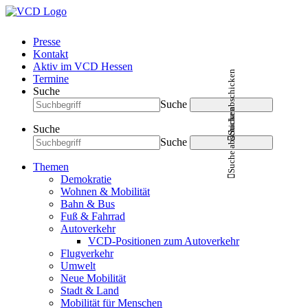
Presse
Kontakt
Aktiv im VCD Hessen
Suche abschicken
Termine
Suche
Suche
Suche abschicken
Suche
Suche
Themen
Demokratie
Wohnen & Mobilität
Bahn & Bus
Fuß & Fahrrad
Autoverkehr
VCD-Positionen zum Autoverkehr
Flugverkehr
Umwelt
Neue Mobilität
Stadt & Land
Mobilität für Menschen