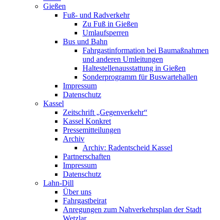
Gießen
Fuß- und Radverkehr
Zu Fuß in Gießen
Umlaufsperren
Bus und Bahn
Fahrgastinformation bei Baumaßnahmen
und anderen Umleitungen
Haltestellenausstattung in Gießen
Sonderprogramm für Buswartehallen
Impressum
Datenschutz
Kassel
Zeitschrift „Gegenverkehr“
Kassel Konkret
Pressemitteilungen
Archiv
Archiv: Radentscheid Kassel
Partnerschaften
Impressum
Datenschutz
Lahn-Dill
Über uns
Fahrgastbeirat
Anregungen zum Nahverkehrsplan der Stadt
Wetzlar