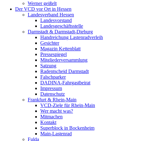
Werner geißelt
Der VCD vor Ort in Hessen
Landesverband Hessen
Landesvorstand
Landesgeschäftsstelle
Darmstadt & Darmstadt-Dieburg
Handreichung Lastenradverleih
Gesichter
Magazin Kettenblatt
Pressespiegel
Mitgliederversammlung
Satzung
Radentscheid Darmstadt
Falschparker
DADINA-Fahrgastbeirat
Impressum
Datenschutz
Frankfurt & Rhein-Main
VCD-Ziele für Rhein-Main
Wer macht was?
Mitmachen
Kontakt
Superblock in Bockenheim
Main-Lastenrad
Fulda