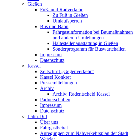
Gießen
Fuß- und Radverkehr
Zu Fuß in Gießen
Umlaufsperren
Bus und Bahn
Fahrgastinformation bei Baumaßnahmen
und anderen Umleitungen
Haltestellenausstattung in Gießen
Sonderprogramm für Buswartehallen
Impressum
Datenschutz
Kassel
Zeitschrift „Gegenverkehr“
Kassel Konkret
Pressemitteilungen
Archiv
Archiv: Radentscheid Kassel
Partnerschaften
Impressum
Datenschutz
Lahn-Dill
Über uns
Fahrgastbeirat
Anregungen zum Nahverkehrsplan der Stadt
Wetzlar