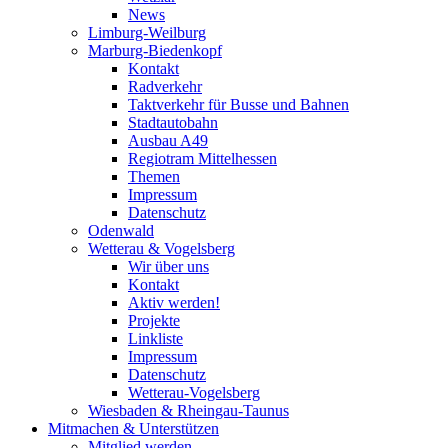
News
Limburg-Weilburg
Marburg-Biedenkopf
Kontakt
Radverkehr
Taktverkehr für Busse und Bahnen
Stadtautobahn
Ausbau A49
Regiotram Mittelhessen
Themen
Impressum
Datenschutz
Odenwald
Wetterau & Vogelsberg
Wir über uns
Kontakt
Aktiv werden!
Projekte
Linkliste
Impressum
Datenschutz
Wetterau-Vogelsberg
Wiesbaden & Rheingau-Taunus
Mitmachen & Unterstützen
Mitglied werden