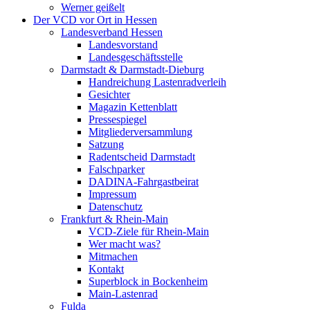
Werner geißelt
Der VCD vor Ort in Hessen
Landesverband Hessen
Landesvorstand
Landesgeschäftsstelle
Darmstadt & Darmstadt-Dieburg
Handreichung Lastenradverleih
Gesichter
Magazin Kettenblatt
Pressespiegel
Mitgliederversammlung
Satzung
Radentscheid Darmstadt
Falschparker
DADINA-Fahrgastbeirat
Impressum
Datenschutz
Frankfurt & Rhein-Main
VCD-Ziele für Rhein-Main
Wer macht was?
Mitmachen
Kontakt
Superblock in Bockenheim
Main-Lastenrad
Fulda