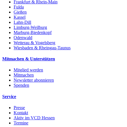
Frankfurt & Rhein-Main
Fulda
Gießen
Kassel
Lahn-Dill
Limburg-Weilburg
Marburg-Biedenkopf
Odenwald
Wetterau & Vogelsberg
Wiesbaden & Rheingau-Taunus
Mitmachen & Unterstützen
Mitglied werden
Mitmachen
Newsletter abonnieren
Spenden
Service
Presse
Kontakt
Aktiv im VCD Hessen
Termine