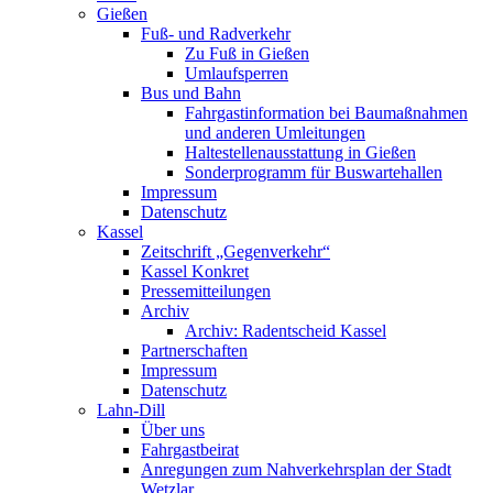
Gießen
Fuß- und Radverkehr
Zu Fuß in Gießen
Umlaufsperren
Bus und Bahn
Fahrgastinformation bei Baumaßnahmen
und anderen Umleitungen
Haltestellenausstattung in Gießen
Sonderprogramm für Buswartehallen
Impressum
Datenschutz
Kassel
Zeitschrift „Gegenverkehr“
Kassel Konkret
Pressemitteilungen
Archiv
Archiv: Radentscheid Kassel
Partnerschaften
Impressum
Datenschutz
Lahn-Dill
Über uns
Fahrgastbeirat
Anregungen zum Nahverkehrsplan der Stadt
Wetzlar