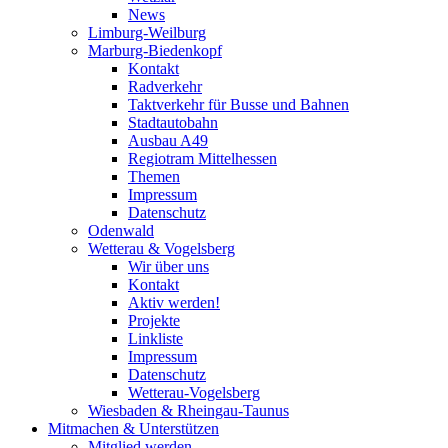
News
Limburg-Weilburg
Marburg-Biedenkopf
Kontakt
Radverkehr
Taktverkehr für Busse und Bahnen
Stadtautobahn
Ausbau A49
Regiotram Mittelhessen
Themen
Impressum
Datenschutz
Odenwald
Wetterau & Vogelsberg
Wir über uns
Kontakt
Aktiv werden!
Projekte
Linkliste
Impressum
Datenschutz
Wetterau-Vogelsberg
Wiesbaden & Rheingau-Taunus
Mitmachen & Unterstützen
Mitglied werden