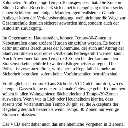
Kilometern Straßenlänge Tempo 30 ausgewiesen hat. Die Zone im
Süden Großen-Busecks ließ sich dabei kostengünstig mit nur sechs
neuen Schildern und einigen Markierungen realisieren. Gerade
Anlieger loben die Verkehrsberuhigung, weil nicht nur die Wege zur
Gesamtschule deutlich sicherer geworden sind, sondern auch der
Autolärm zurückging.
Im Gegensatz zu Hauptstraßen, können Tempo-30-Zonen in
Nebenstraßen ohne größere Hürden eingeführt werden. Es bedarf
dafür nur eines Beschlusses der Kommune, der auch auf Antrag der
Stadtverordneten oder eines Ortsbeirats herbeigeführt werden kann.
Auch Anwohner können Tempo-30-Zonen bei der kommunalen
Straßenverkehrsbehörde bzw. dem Bürgermeister anregen. Die
Polizei ist zwar anzuhören, wird aber im Regelfall das mehr an
Sicherheit begrüßen, sofern keine Vorfahrtstraßen betroffen sind.
Vordinglich sei Tempo 30 aus Sicht des VCD nicht nur dort, wo es
in engen Gassen keine oder zu schmale Gehwege gebe. Kommunen
sollten in allen Wohngebieten flächendeckend Tempo-30-Zonen
ausweisen. Wenn wie in Lich oder Heuchelheim klar ist, dass
abseits von Vorfahrtstraßen Tempo 30 gilt, sei die Akzeptanz der
Regelung deutlich besser als wenn Tempo-30-Zonen nur wenige
Straßen umfassten.
Der VCD sieht daher auch das uneinheitliche Vorgehen in Biebertal