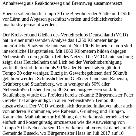
Anhalteweg aus Reaktionsweg und Bremsweg zusammensetzt.
Ebenso sollen durch Tempo 30 die Bewohner der Städte und Dörfer
vor Lärm und Abgasen geschützt werden und Schleichverkehr
unattraktiv gemacht werden.
Der Kreisverband Gießen des Verkehrsclubs Deutschland (VCD)
hat in einer umfassenden Analyse das 1.250 Kilometer lange
innerörtliche Straßennetz untersucht. Nur 190 Kilometer davon sind
innerörtliche Hauptstraßen. Mit 1060 Kilometern bilden dagegen
Nebenstraßen den größten Teil des Netzes. Die VCD-Untersuchung
zeigt, dass Heuchelheim und Lich bei der Verkehrsberuhigung
vorbildlich sind: In mehr als 90 % aller Nebenstraßen gilt dort
Tempo 30 oder weniger. Einzig in Gewerbegebieten darf 50km/h
gefahren werden. Schlusslichter im Gießener Land sind Rabenau,
Grünberg und Staufenberg, wo in weniger als 50% aller
Nebenstraßen bisher Tempo-30-Zonen ausgewiesen sind. In
Staufenberg wurde das Problem bereits erkannt: Bürgermeister Peter
Gefeller hat angekündigt, in allen Nebenstraßen Tempo 30
auszuweisen. Der VCD wünscht sich derartige Initiativen aber auch
von anderen Kommunen, wie Rabenau, Grünberg und Hungen.
Kaum eine Maßnahme zur Erhöhung der Verkehrssicherheit sei so
einfach und kostengünstig umzusetzen wie die Ausweisung von
Tempo 30 in Nebenstraßen. Der Verkehrsclub verweist dabei auf die
Gemeinde Buseck, wo Bürgermeister Haas im Juli 2017 auf 10