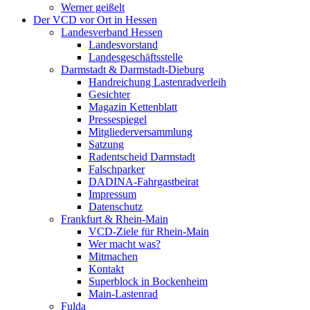
Werner geißelt
Der VCD vor Ort in Hessen
Landesverband Hessen
Landesvorstand
Landesgeschäftsstelle
Darmstadt & Darmstadt-Dieburg
Handreichung Lastenradverleih
Gesichter
Magazin Kettenblatt
Pressespiegel
Mitgliederversammlung
Satzung
Radentscheid Darmstadt
Falschparker
DADINA-Fahrgastbeirat
Impressum
Datenschutz
Frankfurt & Rhein-Main
VCD-Ziele für Rhein-Main
Wer macht was?
Mitmachen
Kontakt
Superblock in Bockenheim
Main-Lastenrad
Fulda