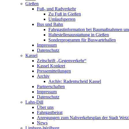
Gießen
Fuß- und Radverkehr
Zu Fuß in Gießen
Umlaufsperren
Bus und Bahn
Fahrgastinformation bei Baumaßnahmen un
Haltestellenausstattung in Gießen
Sonderprogramm für Buswartehallen
Impressum
Datenschutz
Kassel
Zeitschrift „Gegenverkehr“
Kassel Konkret
Pressemitteilungen
Archiv
Archiv: Radentscheid Kassel
Partnerschaften
Impressum
Datenschutz
Lahn-Dill
Über uns
Fahrgastbeirat
Anregungen zum Nahverkehrsplan der Stadt Wetz
News
Limburg-Weilburg