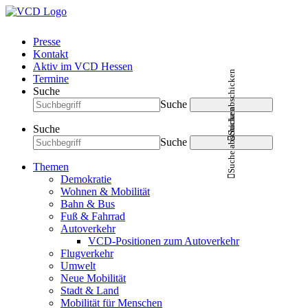
Presse
Kontakt
Aktiv im VCD Hessen
Suche abschicken
Termine
Suche
Suche
Suche abschicken
Suche
Suche
Themen
Demokratie
Wohnen & Mobilität
Bahn & Bus
Fuß & Fahrrad
Autoverkehr
VCD-Positionen zum Autoverkehr
Flugverkehr
Umwelt
Neue Mobilität
Stadt & Land
Mobilität für Menschen