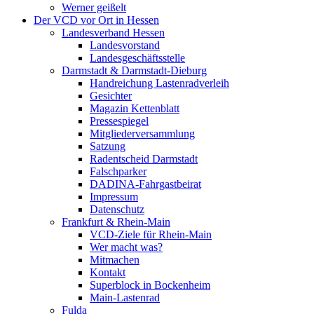
Werner geißelt
Der VCD vor Ort in Hessen
Landesverband Hessen
Landesvorstand
Landesgeschäftsstelle
Darmstadt & Darmstadt-Dieburg
Handreichung Lastenradverleih
Gesichter
Magazin Kettenblatt
Pressespiegel
Mitgliederversammlung
Satzung
Radentscheid Darmstadt
Falschparker
DADINA-Fahrgastbeirat
Impressum
Datenschutz
Frankfurt & Rhein-Main
VCD-Ziele für Rhein-Main
Wer macht was?
Mitmachen
Kontakt
Superblock in Bockenheim
Main-Lastenrad
Fulda