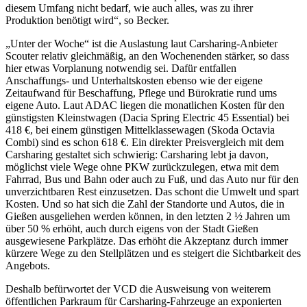
diesem Umfang nicht bedarf, wie auch alles, was zu ihrer
Produktion benötigt wird“, so Becker.
„Unter der Woche“ ist die Auslastung laut Carsharing-Anbieter
Scouter relativ gleichmäßig, an den Wochenenden stärker, so dass
hier etwas Vorplanung notwendig sei. Dafür entfallen
Anschaffungs- und Unterhaltskosten ebenso wie der eigene
Zeitaufwand für Beschaffung, Pflege und Bürokratie rund ums
eigene Auto. Laut ADAC liegen die monatlichen Kosten für den
günstigsten Kleinstwagen (Dacia Spring Electric 45 Essential) bei
418 €, bei einem günstigen Mittelklassewagen (Skoda Octavia
Combi) sind es schon 618 €. Ein direkter Preisvergleich mit dem
Carsharing gestaltet sich schwierig: Carsharing lebt ja davon,
möglichst viele Wege ohne PKW zurückzulegen, etwa mit dem
Fahrrad, Bus und Bahn oder auch zu Fuß, und das Auto nur für den
unverzichtbaren Rest einzusetzen. Das schont die Umwelt und spart
Kosten. Und so hat sich die Zahl der Standorte und Autos, die in
Gießen ausgeliehen werden können, in den letzten 2 ½ Jahren um
über 50 % erhöht, auch durch eigens von der Stadt Gießen
ausgewiesene Parkplätze. Das erhöht die Akzeptanz durch immer
kürzere Wege zu den Stellplätzen und es steigert die Sichtbarkeit des
Angebots.
Deshalb befürwortet der VCD die Ausweisung von weiterem
öffentlichen Parkraum für Carsharing-Fahrzeuge an exponierten