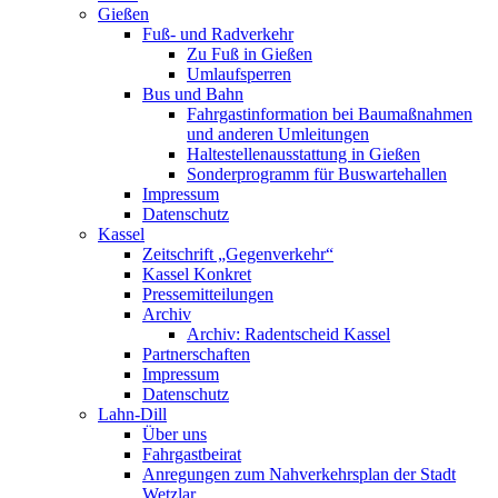
Gießen
Fuß- und Radverkehr
Zu Fuß in Gießen
Umlaufsperren
Bus und Bahn
Fahrgastinformation bei Baumaßnahmen
und anderen Umleitungen
Haltestellenausstattung in Gießen
Sonderprogramm für Buswartehallen
Impressum
Datenschutz
Kassel
Zeitschrift „Gegenverkehr“
Kassel Konkret
Pressemitteilungen
Archiv
Archiv: Radentscheid Kassel
Partnerschaften
Impressum
Datenschutz
Lahn-Dill
Über uns
Fahrgastbeirat
Anregungen zum Nahverkehrsplan der Stadt
Wetzlar