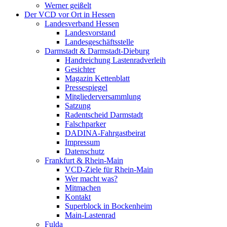
Werner geißelt
Der VCD vor Ort in Hessen
Landesverband Hessen
Landesvorstand
Landesgeschäftsstelle
Darmstadt & Darmstadt-Dieburg
Handreichung Lastenradverleih
Gesichter
Magazin Kettenblatt
Pressespiegel
Mitgliederversammlung
Satzung
Radentscheid Darmstadt
Falschparker
DADINA-Fahrgastbeirat
Impressum
Datenschutz
Frankfurt & Rhein-Main
VCD-Ziele für Rhein-Main
Wer macht was?
Mitmachen
Kontakt
Superblock in Bockenheim
Main-Lastenrad
Fulda