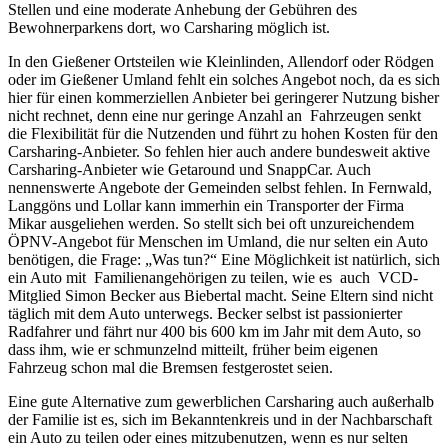
Stellen und eine moderate Anhebung der Gebühren des
Bewohnerparkens dort, wo Carsharing möglich ist.
In den Gießener Ortsteilen wie Kleinlinden, Allendorf oder Rödgen
oder im Gießener Umland fehlt ein solches Angebot noch, da es sich
hier für einen kommerziellen Anbieter bei geringerer Nutzung bisher
nicht rechnet, denn eine nur geringe Anzahl an Fahrzeugen senkt
die Flexibilität für die Nutzenden und führt zu hohen Kosten für den
Carsharing-Anbieter. So fehlen hier auch andere bundesweit aktive
Carsharing-Anbieter wie Getaround und SnappCar. Auch
nennenswerte Angebote der Gemeinden selbst fehlen. In Fernwald,
Langgöns und Lollar kann immerhin ein Transporter der Firma
Mikar ausgeliehen werden. So stellt sich bei oft unzureichendem
ÖPNV-Angebot für Menschen im Umland, die nur selten ein Auto
benötigen, die Frage: „Was tun?“ Eine Möglichkeit ist natürlich, sich
ein Auto mit Familienangehörigen zu teilen, wie es auch VCD-
Mitglied Simon Becker aus Biebertal macht. Seine Eltern sind nicht
täglich mit dem Auto unterwegs. Becker selbst ist passionierter
Radfahrer und fährt nur 400 bis 600 km im Jahr mit dem Auto, so
dass ihm, wie er schmunzelnd mitteilt, früher beim eigenen
Fahrzeug schon mal die Bremsen festgerostet seien.
Eine gute Alternative zum gewerblichen Carsharing auch außerhalb
der Familie ist es, sich im Bekanntenkreis und in der Nachbarschaft
ein Auto zu teilen oder eines mitzubenutzen, wenn es nur selten