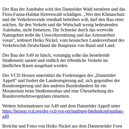
Der Bau der Autobahn wird den Dannröder Wald zerstören und das
Flora-Fauna-Habitat Herrenwald schädigen. „Wer den Klimaschutz
und die Verkehrswende ernsthaft betreiben will, darf den Bau einer
solchen, für den Verkehr und die Wirtschaft wenig bedeutenden
Autobahn, nicht fortsetzen. Die Schneise durch das wertvolle
Naturgebiet treibt die Umweltzerstörung und das Artensterben
voran“, kritisiert Heiko Nickel, vom hessischen Landesverband des
Verkehrsclub Deutschland die Baupraxis von Bund und Land.
Der Bau der A49 ist falsch, vorrangig sollte das bestehende
Straßennetz saniert und endlich der öffentliche Verkehr im
ländlichen Raum ausgebaut werden.
Der VCD Hessen unterstützt die Forderungen des „Dannröder
Appell“ und fordert die Landesregierung auf, sich gegenüber der
Bundesregierung und den anderen Bundesländern für ein
Moratorium beim Straßenneubau und eine Überarbeitung des
Bundesverkehrswegeplans einsetzen.
Weitere Informationen zur A49 und dem Dannröder Appell unter
https://hessen.vcd.org/der-vcd-vor-ort/marburg-biedenkopf/ausbau-
a49
Berichte und Fotos von Heiko Nickel aus dem Dannenröder Forst