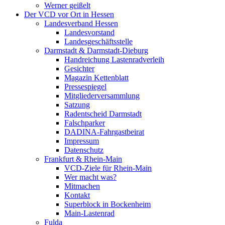
Werner geißelt
Der VCD vor Ort in Hessen
Landesverband Hessen
Landesvorstand
Landesgeschäftsstelle
Darmstadt & Darmstadt-Dieburg
Handreichung Lastenradverleih
Gesichter
Magazin Kettenblatt
Pressespiegel
Mitgliederversammlung
Satzung
Radentscheid Darmstadt
Falschparker
DADINA-Fahrgastbeirat
Impressum
Datenschutz
Frankfurt & Rhein-Main
VCD-Ziele für Rhein-Main
Wer macht was?
Mitmachen
Kontakt
Superblock in Bockenheim
Main-Lastenrad
Fulda