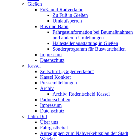
Gießen
Fuß- und Radverkehr
Zu Fuß in Gießen
Umlaufsperren
Bus und Bahn
Fahrgastinformation bei Baumaßnahmen
und anderen Umleitungen
Haltestellenausstattung in Gießen
Sonderprogramm für Buswartehallen
Impressum
Datenschutz
Kassel
Zeitschrift „Gegenverkehr“
Kassel Konkret
Pressemitteilungen
Archiv
Archiv: Radentscheid Kassel
Partnerschaften
Impressum
Datenschutz
Lahn-Dill
Über uns
Fahrgastbeirat
Anregungen zum Nahverkehrsplan der Stadt
Wetzlar